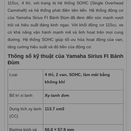
115cc, 4 thì, với trang bị hệ thống SOHC (Single Overhead
Camshaft) và hệ thống phát điện tiên tiến. Hệ thống động cơ
của Yamaha Sirius FI Bánh Đùm đã đem đến sức mạnh vượt
trội và hiệu suất đáng kinh ngạc. Với khối động cơ 115cc, xe
có khả năng vận hành mạnh mẽ và linh hoạt trên mọi cung
đường. Hệ thống SOHC giúp tối ưu hóa hoạt động của van,
tăng cường hiệu suất và độ bền của động cơ.
Thông số kỹ thuật của Yamaha Sirius FI Bánh
Đùm
Loại
4 thì, 2 van, SOHC, làm mát bằng
không khí
Bố trí xi lanh
Xy-lanh đơn
Dung tích xy lanh
113.7 cm3
(CC)
Đường kính và
50.0 × 57.9 mm