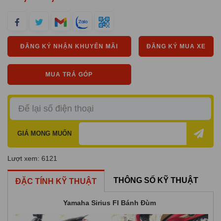
ĐĂNG KÝ NHẬN KHUYẾN MÃI
ĐĂNG KÝ MUA XE
MUA TRẢ GÓP
GIÁ MONG MUỐN
Lượt xem: 6121
THÔNG SỐ KỸ THUẬT
ĐẶC TÍNH KỸ THUẬT
Yamaha Sirius FI Bánh Đùm