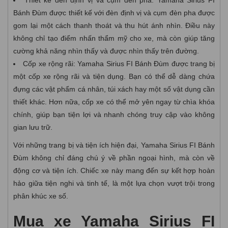
Bánh Đùm được thiết kế với đèn định vị và cụm đèn pha được
gom lại một cách thanh thoát và thu hút ánh nhìn. Điều này
không chỉ tạo điểm nhấn thẩm mỹ cho xe, mà còn giúp tăng
cường khả năng nhìn thấy và được nhìn thấy trên đường.
Cốp xe rộng rãi: Yamaha Sirius FI Bánh Đùm được trang bị
một cốp xe rộng rãi và tiện dụng. Bạn có thể dễ dàng chứa
đựng các vật phẩm cá nhân, túi xách hay một số vật dụng cần
thiết khác. Hơn nữa, cốp xe có thể mở yên ngay từ chìa khóa
chính, giúp bạn tiện lợi và nhanh chóng truy cập vào không
gian lưu trữ.
Với những trang bị và tiện ích hiện đại, Yamaha Sirius FI Bánh
Đùm không chỉ đáng chú ý về phần ngoại hình, mà còn về
động cơ và tiện ích. Chiếc xe này mang đến sự kết hợp hoàn
hảo giữa tiện nghi và tinh tế, là một lựa chọn vượt trội trong
phân khúc xe số.
Mua xe Yamaha Sirius FI