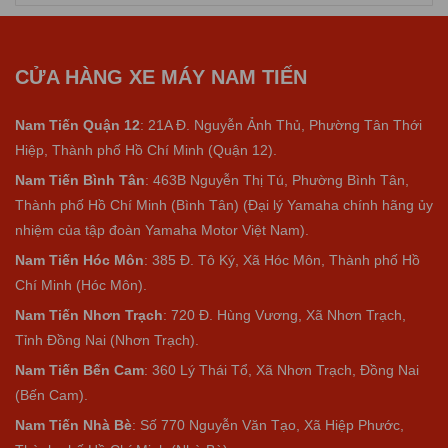
Nam Tiến ngày
10/8/2026
Anh Thanh Trung vừa đăng ký lái xe thử tại cửa hàng xe máy
Nam Tiến ngày
10/8/2026
CỬA HÀNG XE MÁY NAM TIẾN
Anh Thanh Trung vừa đăng ký lái xe thử tại cửa hàng xe máy
Nam Tiến ngày
10/8/2026
Nam Tiến Quận 12
: 21A Đ. Nguyễn Ảnh Thủ, Phường Tân Thới
Hiệp, Thành phố Hồ Chí Minh (Quận 12).
Nam Tiến Bình Tân
: 463B Nguyễn Thị Tú, Phường Bình Tân,
Thành phố Hồ Chí Minh (Bình Tân) (Đại lý Yamaha chính hãng ủy
nhiệm của tập đoàn Yamaha Motor Việt Nam).
Nam Tiến Hóc Môn
: 385 Đ. Tô Ký, Xã Hóc Môn, Thành phố Hồ
Chí Minh (Hóc Môn).
Nam Tiến Nhơn Trạch
: 720 Đ. Hùng Vương, Xã Nhơn Trạch,
Tỉnh Đồng Nai (Nhơn Trạch).
Nam Tiến Bến Cam
: 360 Lý Thái Tổ, Xã Nhơn Trạch, Đồng Nai
(Bến Cam).
Nam Tiến Nhà Bè
:
Số 770 Nguyễn Văn Tạo, Xã Hiệp Phước,