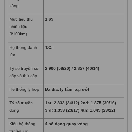
xăng
Mức tiêu thụ
1,65
nhiên liệu
(l/100km)
Hệ thống đánh
T.C.I
lửa
Tỷ số truyền sơ
2.900 (58/20) / 2.857 (40/14)
cấp và thứ cấp
Hệ thống ly hợp
Đa đĩa, ly tâm loại ướt
Tỷ số truyền
1st: 2.833 (34/12) 2nd: 1.875 (30/16)
động
3rd: 1.353 (23/17) 4th: 1.045 (23/22)
Kiểu hệ thống
4 số dạng quay vòng
truyền lực