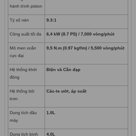
hành trình piston
Tỷ số nén
9.3:1
Công suất tối đa
6,4 kW (8.7 PS) / 7,000 vòng/phút
Mô men xoắn
9,5 N.m (0.97 kgf/m) / 5,500 vòng/phút
cực đại
Hệ thống khởi
Điện và Cần đạp
động
Hệ thống bôi
Các-te ướt, áp suất
trơn
Dung tích dầu
1.0L
máy
Dung tích bình
4.0L