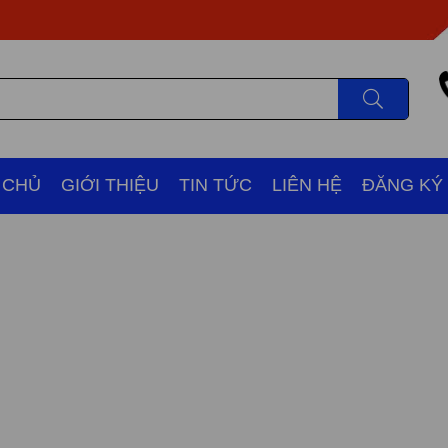
 CHỦ
GIỚI THIỆU
TIN TỨC
LIÊN HỆ
ĐĂNG KÝ