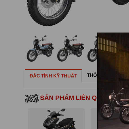
THÔNG SỐ KỸ TH
ĐẶC TÍNH KỸ THUẬT
SẢN PHẨM LIÊN QUAN
BÁN CHẠY