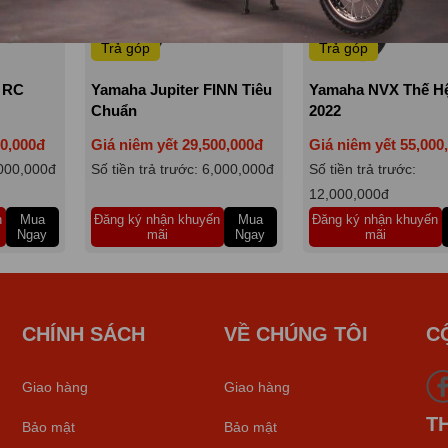
Trả góp
Trả góp
I RC
Yamaha Jupiter FINN Tiêu
Yamaha NVX Thế Hệ
Chuẩn
2022
00,000đ
Giá niêm yết 29,500,000đ
Giá niêm yết 55,000
,000,000đ
Số tiền trả trước: 6,000,000đ
Số tiền trả trước:
12,000,000đ
n
Mua
Đăng ký nhận khuyến
Mua
Đăng ký nhận khuyến
Ngay
mãi
Ngay
mãi
CHÍNH SÁCH
VỀ CHÚNG TÔI
C
Giao hàng
Giao hàng
T
Bảo mật
Bảo mật