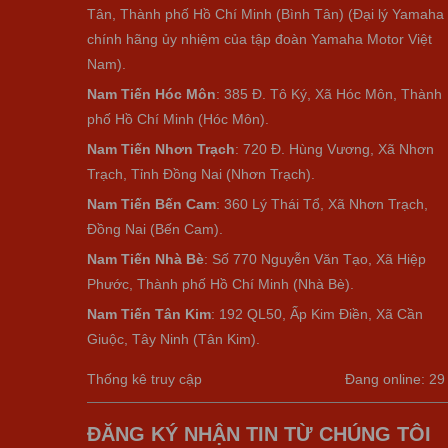
Tân, Thành phố Hồ Chí Minh (Bình Tân) (Đại lý Yamaha
chính hãng ủy nhiệm của tập đoàn Yamaha Motor Việt
Nam).
Nam Tiến Hóc Môn
: 385 Đ. Tô Ký, Xã Hóc Môn, Thành
phố Hồ Chí Minh (Hóc Môn).
Nam Tiến Nhơn Trạch
: 720 Đ. Hùng Vương, Xã Nhơn
Trạch, Tỉnh Đồng Nai (Nhơn Trạch).
Nam Tiến Bến Cam
: 360 Lý Thái Tổ, Xã Nhơn Trạch,
Đồng Nai (Bến Cam).
Nam Tiến Nhà Bè
:
Số 770 Nguyễn Văn Tạo, Xã Hiệp
Phước, Thành phố Hồ Chí Minh (Nhà Bè).
Nam Tiến Tân Kim
: 192 QL50, Ấp Kim Điền, Xã Cần
Giuộc, Tây Ninh (Tân Kim).
Thống kê truy cập
Đang online: 29
ĐĂNG KÝ NHẬN TIN TỪ CHÚNG TÔI