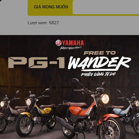
GIÁ MONG MUỐN
Lượt xem: 5827
UẬT
BÁN CHẠY