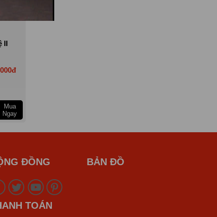
Trả góp
Trả góp
 II
Yamaha PG-1 ABS 2026
Yamaha Grande Tiêu
Chuẩn 2023
,000đ
Giá niêm yết 42,000,000đ
Giá niêm yết 45,800,0
Số tiền trả trước: 5,00
Mua
Đăng ký nhận khuyến
Mua
Đăng ký nhận khuyến
Ngay
mãi
Ngay
mãi
ỘNG ĐỒNG
BẢN ĐỒ
HANH TOÁN