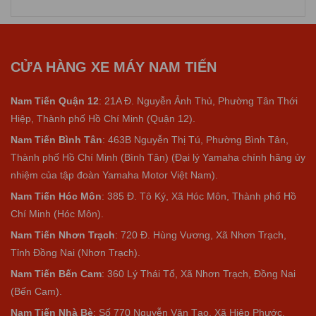
Anh Thanh Trung vừa đăng ký lái xe thử tại cửa hàng xe máy
Nam Tiến ngày
7/8/2026
Anh Thanh Trung vừa đăng ký lái xe thử tại cửa hàng xe máy
Nam Tiến ngày
7/8/2026
CỬA HÀNG XE MÁY NAM TIẾN
Anh Thanh Trung vừa đăng ký lái xe thử tại cửa hàng xe máy
Nam Tiến ngày
7/8/2026
Nam Tiến Quận 12
: 21A Đ. Nguyễn Ảnh Thủ, Phường Tân Thới
Hiệp, Thành phố Hồ Chí Minh (Quận 12).
Nam Tiến Bình Tân
: 463B Nguyễn Thị Tú, Phường Bình Tân,
Thành phố Hồ Chí Minh (Bình Tân) (Đại lý Yamaha chính hãng ủy
nhiệm của tập đoàn Yamaha Motor Việt Nam).
Nam Tiến Hóc Môn
: 385 Đ. Tô Ký, Xã Hóc Môn, Thành phố Hồ
Chí Minh (Hóc Môn).
Nam Tiến Nhơn Trạch
: 720 Đ. Hùng Vương, Xã Nhơn Trạch,
Tỉnh Đồng Nai (Nhơn Trạch).
Nam Tiến Bến Cam
: 360 Lý Thái Tổ, Xã Nhơn Trạch, Đồng Nai
(Bến Cam).
Nam Tiến Nhà Bè
:
Số 770 Nguyễn Văn Tạo, Xã Hiệp Phước,