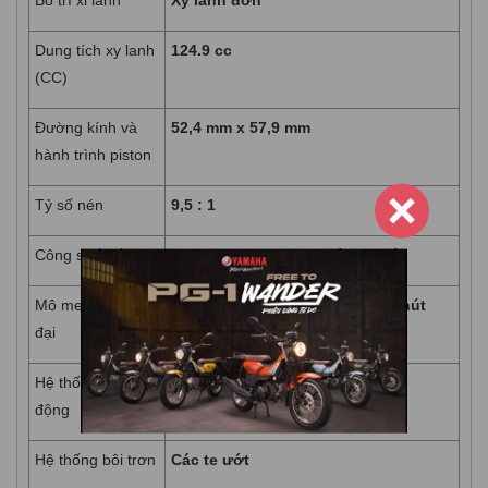
Dung tích xy lanh
124.9 cc
(CC)
Đường kính và
52,4 mm x 57,9 mm
hành trình piston
Tỷ số nén
9,5 : 1
Công suất tối đa
7,0 kW (9,5 ps)/8.000 vòng/phút
Mô men xoắn cực
9.6 Nm (1.0 kgf-m)/5500 vòng/phút
đại
Hệ thống khởi
Điện
động
Hệ thống bôi trơn
Các te ướt