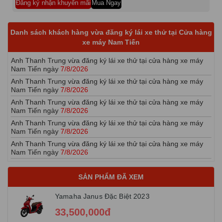
Đăng ký nhận khuyến mãi
Mua Ngay
Nam Tiến ngày
7/8/2026
Anh Thanh Trung vừa đăng ký lái xe thử tại cửa hàng xe máy
Nam Tiến ngày
7/8/2026
Danh sách khách hàng vừa đăng ký lái xe thử tại Cửa hàng
Anh Thanh Trung vừa đăng ký lái xe thử tại cửa hàng xe máy
xe máy Nam Tiến
Nam Tiến ngày
7/8/2026
Anh Thanh Trung vừa đăng ký lái xe thử tại cửa hàng xe máy
Nam Tiến ngày
7/8/2026
Anh Thanh Trung vừa đăng ký lái xe thử tại cửa hàng xe máy
Nam Tiến ngày
7/8/2026
Anh Thanh Trung vừa đăng ký lái xe thử tại cửa hàng xe máy
Nam Tiến ngày
7/8/2026
Anh Thanh Trung vừa đăng ký lái xe thử tại cửa hàng xe máy
Nam Tiến ngày
7/8/2026
Anh Thanh Trung vừa đăng ký lái xe thử tại cửa hàng xe máy
Nam Tiến ngày
7/8/2026
Anh Thanh Trung vừa đăng ký lái xe thử tại cửa hàng xe máy
Nam Tiến ngày
7/8/2026
SẢN PHẨM ĐÃ XEM
Anh Thanh Trung vừa đăng ký lái xe thử tại cửa hàng xe máy
Nam Tiến ngày
7/8/2026
Yamaha Janus Đặc Biệt 2023
Anh Thanh Trung vừa đăng ký lái xe thử tại cửa hàng xe máy
33,500,000đ
Nam Tiến ngày
7/8/2026