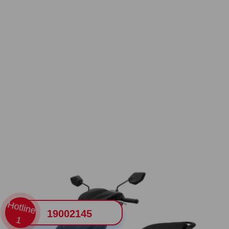
Hotline
19002145
1