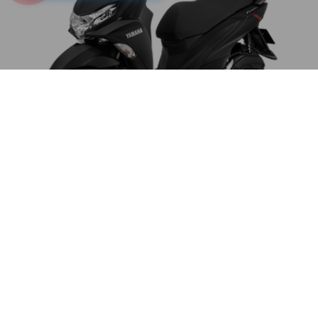
Yamaha FreeGo Tiêu Chuẩn
31,500,000đ