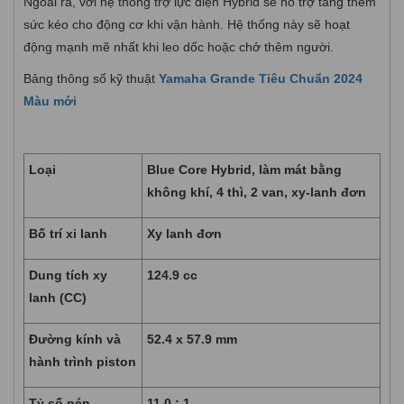
Ngoài ra, với hệ thống trợ lực điện Hybrid sẽ hỗ trợ tăng thêm
sức kéo cho động cơ khi vận hành. Hệ thống này sẽ hoạt
động mạnh mẽ nhất khi leo dốc hoặc chở thêm người.
Bảng thông số kỹ thuật
Yamaha Grande Tiêu Chuẩn 2024
Màu mới
Loại
Blue Core Hybrid, làm mát bằng
không khí, 4 thì, 2 van, xy-lanh đơn
Bố trí xi lanh
Xy lanh đơn
Dung tích xy
124.9 cc
lanh (CC)
Đường kính và
52.4 x 57.9 mm
hành trình piston
Tỷ số nén
11.0 : 1