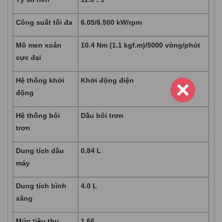
Công suất tối đa
6.05/6.500 kW/rpm
Mô men xoắn
10.4 Nm (1.1 kgf.m)/5000 vòng/phút
cực đại
Hệ thống khởi
Khởi động điện
động
Hệ thống bôi
Dầu bôi trơn
trơn
Dung tích dầu
0.84 L
máy
Dung tích bình
4.0 L
xăng
Mức tiêu thụ
1.66