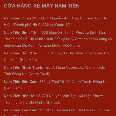
CỬA HÀNG XE MÁY NAM TIẾN
Anh Thanh Trung vừa đăng ký lái xe thử tại cửa hàng xe máy
Nam Tiến ngày
9/8/2026
Nam Tiến Quận 12
: 21A Đ. Nguyễn Ảnh Thủ, Phường Tân Thới
Hiệp, Thành phố Hồ Chí Minh (Quận 12).
Nam Tiến Bình Tân
: 463B Nguyễn Thị Tú, Phường Bình Tân,
Thành phố Hồ Chí Minh (Bình Tân) (Đại lý Yamaha chính hãng ủy
nhiệm của tập đoàn Yamaha Motor Việt Nam).
Nam Tiến Hóc Môn
: 385 Đ. Tô Ký, Xã Hóc Môn, Thành phố Hồ
Chí Minh (Hóc Môn).
Nam Tiến Nhơn Trạch
: 720 Đ. Hùng Vương, Xã Nhơn Trạch,
Tỉnh Đồng Nai (Nhơn Trạch).
Nam Tiến Bến Cam
: 360 Lý Thái Tổ, Xã Nhơn Trạch, Đồng Nai
(Bến Cam).
Nam Tiến Nhà Bè
:
Số 770 Nguyễn Văn Tạo, Xã Hiệp Phước,
Thành phố Hồ Chí Minh (Nhà Bè).
Nam Tiến Tân Kim
: 192 QL50, Ấp Kim Điền, Xã Cần Giuộc, Tây