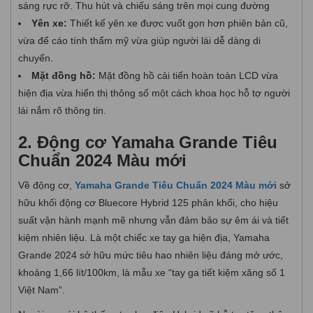
sáng rực rỡ. Thu hút và chiếu sáng trên mọi cung đường
Yên xe:
Thiết kế yên xe được vuốt gọn hơn phiên bản cũ,
vừa để cáo tính thẩm mỹ vừa giúp người lái dễ dàng di
chuyển.
Mặt đồng hồ:
Mặt đồng hồ cải tiến hoàn toàn LCD vừa
hiện địa vừa hiển thị thông số một cách khoa học hỗ tợ người
lái nắm rõ thông tin.
2. Động cơ Yamaha Grande Tiêu
Chuẩn 2024 Màu mới
Về động cơ,
Yamaha Grande Tiêu Chuẩn 2024 Màu mới
sở
hữu khối động cơ Bluecore Hybrid 125 phân khối, cho hiệu
suất vận hành mạnh mẽ nhưng vẫn đảm bảo sự êm ái và tiết
kiệm nhiên liệu. Là một chiếc xe tay ga hiện địa, Yamaha
Grande 2024 sở hữu mức tiêu hao nhiên liệu đáng mở ước,
khoảng 1,66 lít/100km, là mẫu xe “tay ga tiết kiệm xăng số 1
Việt Nam”.