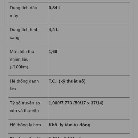
Dung tích dầu
0,84 L
máy
Dung tích bình
4,4 L
xăng
Mức tiêu thụ
1,69
nhiên liệu
(l/100km)
Hệ thống đánh
T.C.I (kỹ thuật số)
lửa
Tỷ số truyền sơ
1,000/7,773 (50/17 x 37/14)
cấp và thứ cấp
Hệ thống ly hợp
Khô, ly tâm tự động