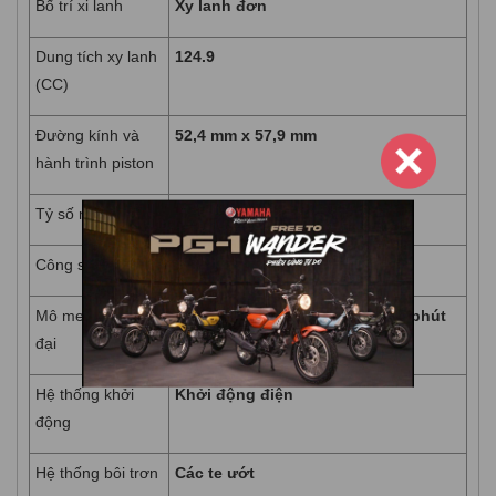
Bố trí xi lanh
Xy lanh đơn
Dung tích xy lanh
124.9
(CC)
Đường kính và
52,4 mm x 57,9 mm
hành trình piston
Tỷ số nén
11 : 1
Công suất tối đa
6.05/6.500 kW/rpm
Mô men xoắn cực
10,4 N.m (1,1 kgf.m)/5000 vòng/phút
đại
Hệ thống khởi
Khởi động điện
động
Hệ thống bôi trơn
Các te ướt