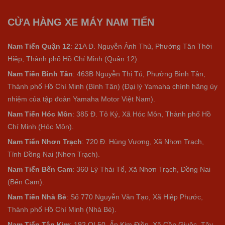
Anh Thanh Trung vừa đăng ký lái xe thử tại cửa hàng xe máy
Nam Tiến ngày
9/8/2026
CỬA HÀNG XE MÁY NAM TIẾN
Anh Thanh Trung vừa đăng ký lái xe thử tại cửa hàng xe máy
Nam Tiến ngày
9/8/2026
Nam Tiến Quận 12
: 21A Đ. Nguyễn Ảnh Thủ, Phường Tân Thới
Hiệp, Thành phố Hồ Chí Minh (Quận 12).
Nam Tiến Bình Tân
: 463B Nguyễn Thị Tú, Phường Bình Tân,
Thành phố Hồ Chí Minh (Bình Tân) (Đại lý Yamaha chính hãng ủy
nhiệm của tập đoàn Yamaha Motor Việt Nam).
Nam Tiến Hóc Môn
: 385 Đ. Tô Ký, Xã Hóc Môn, Thành phố Hồ
Chí Minh (Hóc Môn).
Nam Tiến Nhơn Trạch
: 720 Đ. Hùng Vương, Xã Nhơn Trạch,
Tỉnh Đồng Nai (Nhơn Trạch).
Nam Tiến Bến Cam
: 360 Lý Thái Tổ, Xã Nhơn Trạch, Đồng Nai
(Bến Cam).
Nam Tiến Nhà Bè
:
Số 770 Nguyễn Văn Tạo, Xã Hiệp Phước,
Thành phố Hồ Chí Minh (Nhà Bè).
Nam Tiến Tân Kim
: 192 QL50, Ấp Kim Điền, Xã Cần Giuộc, Tây