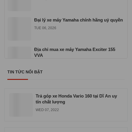
Đại lý xe máy Yamaha chính hãng uỷ quyền
TUE 06, 2026
Địa chỉ mua xe máy Yamaha Exciter 155
VVA
TUE 06, 2026
TIN TỨC NỔI BẬT
Cửa hàng xe máy Yamaha chính hãng ở
TPHCM
WED 06, 2026
Trả góp xe Honda Vario 160 tại Dĩ An uy
tín chất lượng
WED 07, 2022