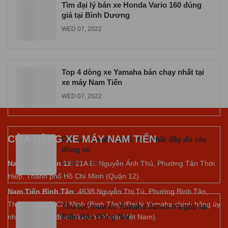
Tìm đại lý bán xe Honda Vario 160 đúng
giá tại Bình Dương
WED 07, 2022
Top 4 dòng xe Yamaha bán chạy nhất tại
xe máy Nam Tiến
WED 07, 2022
CỬA HÀNG XE MÁY NAM TIẾN
Giá xe Yamaha 2022 mới nhất đầy đủ các
dòng xe
Nam Tiến Quận 12
: 21A Đ. Nguyễn Ảnh Thủ, Phường Tân Thới
MON 07, 2022
Hiệp, Thành phố Hồ Chí Minh (Quận 12).
Nam Tiến Bình Tân
: 463B Nguyễn Thị Tú, Phường Bình Tân,
Thành phố Hồ Chí Minh (Bình Tân) (Đại lý Yamaha chính hãng ủy
Thủ tục mua xe Yamaha Janus trả góp tại
Biên Hòa Đồng Nai
nhiệm của tập đoàn Yamaha Motor Việt Nam).