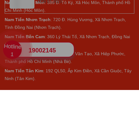
MON 07, 2022
Nam Tiến Hóc Môn
: 385 Đ. Tô Ký, Xã Hóc Môn, Thành phố Hồ
Chí Minh (Hóc Môn).
Nam Tiến Nhơn Trạch
: 720 Đ. Hùng Vương, Xã Nhơn Trạch,
Tỉnh Đồng Nai (Nhơn Trạch).
Nam Tiến Bến Cam
: 360 Lý Thái Tổ, Xã Nhơn Trạch, Đồng Nai
(Bến Cam).
Hotline
19002145
1
Nam Tiến Nhà Bè
:
Số 770 Nguyễn Văn Tạo, Xã Hiệp Phước,
Thành phố Hồ Chí Minh (Nhà Bè).
Nam Tiến Tân Kim
: 192 QL50, Ấp Kim Điền, Xã Cần Giuộc, Tây
Ninh (Tân Kim).
CHÍNH SÁCH
Giao hàng
Bảo mật
Riêng tư