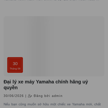
chuyên cung cấp các dòng xe Yamaha chính hãng, giá tốt với
dịch vụ đạt tiêu chuẩn hãng, uy tín hàng đầu.
30
Tháng 06
Đại lý xe máy Yamaha chính hãng uỷ
quyền
30/06/2026 |
Đăng bởi admin
Nếu bạn cũng muốn sở hữu một chiếc xe Yamaha mới, chất