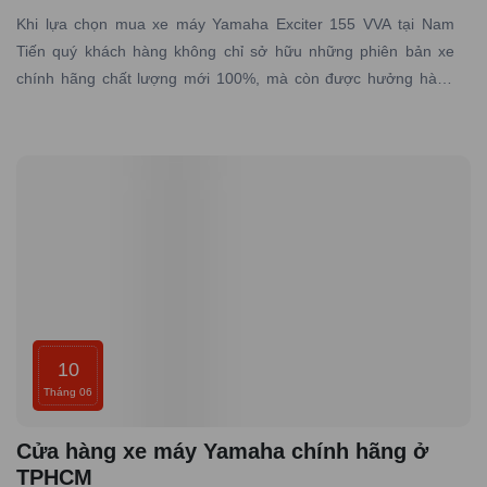
Khi lựa chọn mua xe máy Yamaha Exciter 155 VVA tại Nam
Tiến quý khách hàng không chỉ sở hữu những phiên bản xe
chính hãng chất lượng mới 100%, mà còn được hưởng hàng
loạt lợi ích đặc biệt từ dịch vụ, chính sách và sự chăm sóc tận
tình từ đại lý.
10
Tháng 06
Cửa hàng xe máy Yamaha chính hãng ở
TPHCM