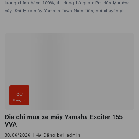
lượng chính hãng 100%, thì đừng bỏ qua điểm đến lý tưởng
này: Đại lý xe máy Yamaha Town Nam Tiến, nơi chuyên phân
phối các dòng xe máy Yamaha được nhập trực tiếp hãng với
đầy đủ giấy tờ hợp pháp và có dịch vụ bảo hành – bảo dưỡng
chuyên nghiệp
30
Tháng 06
Địa chỉ mua xe máy Yamaha Exciter 155
VVA
30/06/2026 |
Đăng bởi admin