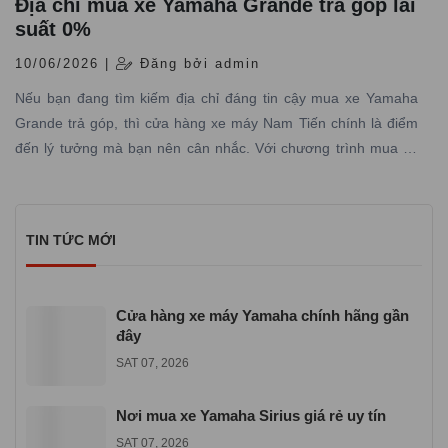
Địa chỉ mua xe Yamaha Grande trả góp lãi
suất 0%
10/06/2026 |
Đăng bởi admin
Nếu bạn đang tìm kiếm địa chỉ đáng tin cậy mua xe Yamaha
Grande trả góp, thì cửa hàng xe máy Nam Tiến chính là điểm
đến lý tưởng mà bạn nên cân nhắc. Với chương trình mua xe
Yamaha Grande trả góp lãi suất 0% tại Yamaha Town Nam
Tiến, bạn sẽ không còn những nỗi lo về tài chính và dễ dàng sở
hữu phiên bản Yamaha Grande mới nhất đầy phong cách và
TIN TỨC MỚI
tiện ích.
Cửa hàng xe máy Yamaha chính hãng gần
đây
SAT 07, 2026
Nơi mua xe Yamaha Sirius giá rẻ uy tín
SAT 07, 2026