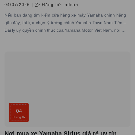
04/07/2026 |
Đăng bởi admin
Nếu bạn đang tìm kiếm cửa hàng xe máy Yamaha chính hãng
gần đây, thì lựa chọn lý tưởng chính Yamaha Town Nam Tiến –
Đại lý uỷ quyền chính thức của Yamaha Motor Việt Nam, nơi có
hơn 10 năm kinh nghiệm trong lĩnh vực phân phối xe máy
Yamaha chính hãng trên toàn quốc
04
Tháng 07
Nơi mua xe Yamaha Sirius giá rẻ uy tín