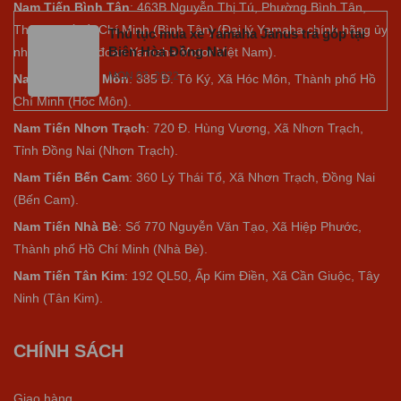
Nam Tiến Bình Tân
: 463B Nguyễn Thị Tú, Phường Bình Tân,
Thành phố Hồ Chí Minh (Bình Tân) (Đại lý Yamaha chính hãng ủy
Thủ tục mua xe Yamaha Janus trả góp tại
Biên Hòa Đồng Nai
nhiệm của tập đoàn Yamaha Motor Việt Nam).
MON 07, 2022
Nam Tiến Hóc Môn
: 385 Đ. Tô Ký, Xã Hóc Môn, Thành phố Hồ
Chí Minh (Hóc Môn).
Nam Tiến Nhơn Trạch
: 720 Đ. Hùng Vương, Xã Nhơn Trạch,
Tỉnh Đồng Nai (Nhơn Trạch).
Nam Tiến Bến Cam
: 360 Lý Thái Tổ, Xã Nhơn Trạch, Đồng Nai
(Bến Cam).
Nam Tiến Nhà Bè
:
Số 770 Nguyễn Văn Tạo, Xã Hiệp Phước,
Thành phố Hồ Chí Minh (Nhà Bè).
Nam Tiến Tân Kim
: 192 QL50, Ấp Kim Điền, Xã Cần Giuộc, Tây
Ninh (Tân Kim).
CHÍNH SÁCH
Giao hàng