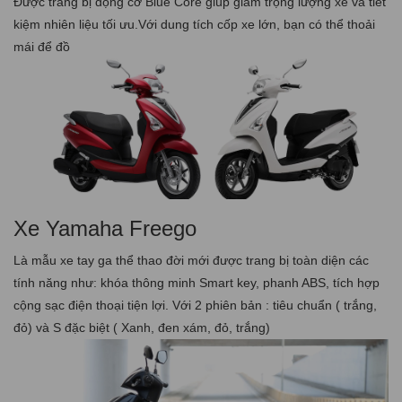
Được trang bị động cơ Blue Core giúp giảm trọng lượng xe và tiết
kiệm nhiên liệu tối ưu.Với dung tích cốp xe lớn, bạn có thể thoải
mái để đồ
Xe Yamaha Freego
Là mẫu xe tay ga thể thao đời mới được trang bị toàn diện các
tính năng như: khóa thông minh Smart key, phanh ABS, tích hợp
cộng sạc điện thoại tiện lợi. Với 2 phiên bản : tiêu chuẩn ( trắng,
đỏ) và S đặc biệt ( Xanh, đen xám, đỏ, trắng)