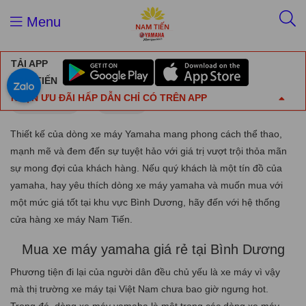
Trang chủ
Tin tức
Menu
Mua xe máy yamaha giá rẻ tại Bình Dương
TẢI APP
Mua xe máy yamaha giá rẻ tại Bình Dương
NAM TIẾN
NHẬN ƯU ĐÃI HẤP DẪN CHỈ CÓ TRÊN APP
21/01/2022
Tin tức
Thiết kế của dòng xe máy Yamaha mang phong cách thể thao,
mạnh mẽ và đem đến sự tuyệt hảo với giá trị vượt trội thỏa mãn
sự mong đợi của khách hàng. Nếu quý khách là một tín đồ của
yamaha, hay yêu thích dòng xe máy yamaha và muốn mua với
một mức giá tốt tại khu vực Bình Dương, hãy đến với hệ thống
cửa hàng xe máy Nam Tiến.
Mua xe máy yamaha giá rẻ tại Bình Dương
Phương tiện đi lại của người dân đều chủ yếu là xe máy vì vậy
mà thị trường xe máy tại Việt Nam chưa bao giờ ngưng hot.