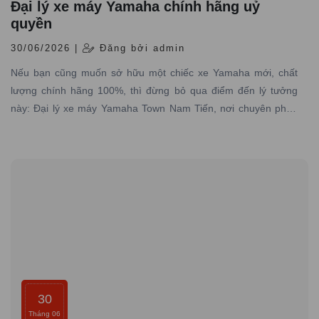
Đại lý xe máy Yamaha chính hãng uỷ
quyền
30/06/2026 |
Đăng bởi admin
Nếu bạn cũng muốn sở hữu một chiếc xe Yamaha mới, chất
lượng chính hãng 100%, thì đừng bỏ qua điểm đến lý tưởng
này: Đại lý xe máy Yamaha Town Nam Tiến, nơi chuyên phân
phối các dòng xe máy Yamaha được nhập trực tiếp hãng với
đầy đủ giấy tờ hợp pháp và có dịch vụ bảo hành – bảo dưỡng
chuyên nghiệp
30
Tháng 06