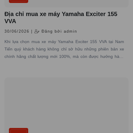
Địa chỉ mua xe máy Yamaha Exciter 155
VVA
30/06/2026 |
Đăng bởi admin
Khi lựa chọn mua xe máy Yamaha Exciter 155 VVA tại Nam
Tiến quý khách hàng không chỉ sở hữu những phiên bản xe
chính hãng chất lượng mới 100%, mà còn được hưởng hàng
loạt lợi ích đặc biệt từ dịch vụ, chính sách và sự chăm sóc tận
tình từ đại lý.