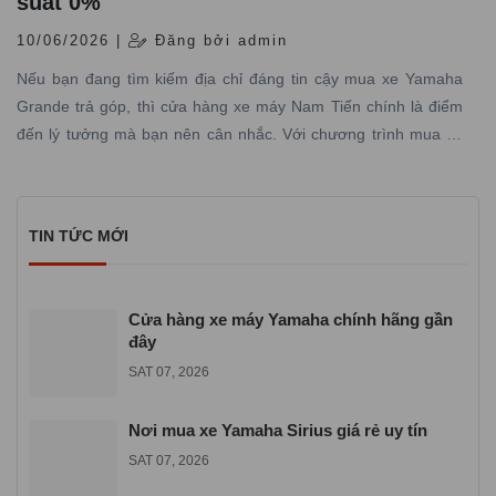
suất 0%
10/06/2026 |
Đăng bởi admin
Nếu bạn đang tìm kiếm địa chỉ đáng tin cậy mua xe Yamaha
Grande trả góp, thì cửa hàng xe máy Nam Tiến chính là điểm
đến lý tưởng mà bạn nên cân nhắc. Với chương trình mua xe
Yamaha Grande trả góp lãi suất 0% tại Yamaha Town Nam
Tiến, bạn sẽ không còn những nỗi lo về tài chính và dễ dàng sở
hữu phiên bản Yamaha Grande mới nhất đầy phong cách và
TIN TỨC MỚI
tiện ích.
Cửa hàng xe máy Yamaha chính hãng gần
đây
SAT 07, 2026
Nơi mua xe Yamaha Sirius giá rẻ uy tín
SAT 07, 2026