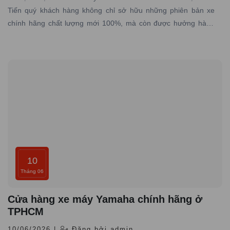
Tiến quý khách hàng không chỉ sở hữu những phiên bản xe
chính hãng chất lượng mới 100%, mà còn được hưởng hàng
loạt lợi ích đặc biệt từ dịch vụ, chính sách và sự chăm sóc tận
tình từ đại lý.
10
Tháng 06
Cửa hàng xe máy Yamaha chính hãng ở
TPHCM
10/06/2026 |
Đăng bởi admin