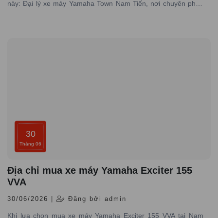
này: Đại lý xe máy Yamaha Town Nam Tiến, nơi chuyên phân
phối các dòng xe máy Yamaha được nhập trực tiếp hãng với
đầy đủ giấy tờ hợp pháp và có dịch vụ bảo hành – bảo dưỡng
chuyên nghiệp
30
Tháng 06
Địa chỉ mua xe máy Yamaha Exciter 155
VVA
30/06/2026 |
Đăng bởi admin
Khi lựa chọn mua xe máy Yamaha Exciter 155 VVA tại Nam