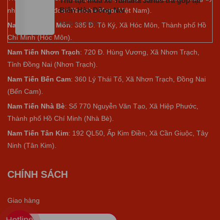
Thủ tục mua xe Yamaha Janus trả góp tại
Biên Hòa Đồng Nai
nhiệm của tập đoàn Yamaha Motor Việt Nam).
MON 07, 2022
Nam Tiến Hóc Môn
: 385 Đ. Tô Ký, Xã Hóc Môn, Thành phố Hồ
Chí Minh (Hóc Môn).
Nam Tiến Nhơn Trạch
: 720 Đ. Hùng Vương, Xã Nhơn Trạch,
Tỉnh Đồng Nai (Nhơn Trạch).
Nam Tiến Bến Cam
: 360 Lý Thái Tổ, Xã Nhơn Trạch, Đồng Nai
(Bến Cam).
Nam Tiến Nhà Bè
:
Số 770 Nguyễn Văn Tạo, Xã Hiệp Phước,
Thành phố Hồ Chí Minh (Nhà Bè).
Nam Tiến Tân Kim
: 192 QL50, Ấp Kim Điền, Xã Cần Giuộc, Tây
Ninh (Tân Kim).
CHÍNH SÁCH
Giao hàng
Hotline