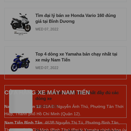
Tìm đại lý bán xe Honda Vario 160 đúng
giá tại Bình Dương
WED 07, 2022
Top 4 dòng xe Yamaha bán chạy nhất tại
xe máy Nam Tiến
WED 07, 2022
CỬA HÀNG XE MÁY NAM TIẾN
Giá xe Yamaha 2022 mới nhất đầy đủ các
dòng xe
Nam Tiến Quận 12
: 21A Đ. Nguyễn Ảnh Thủ, Phường Tân Thới
MON 07, 2022
Hiệp, Thành phố Hồ Chí Minh (Quận 12).
Nam Tiến Bình Tân
: 463B Nguyễn Thị Tú, Phường Bình Tân,
Thành phố Hồ Chí Minh (Bình Tân) (Đại lý Yamaha chính hãng ủy