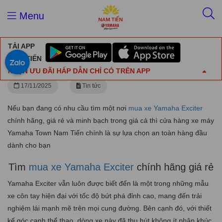
Trang chủ
Tin tức
Menu
Tìm mua xe Yamaha Exciter chính hãng giá rẻ
TẢI APP
Tìm mua xe Yamaha Exciter chính hãng giá
NAM TIẾN
rẻ
NHẬN ƯU ĐÃI HẤP DẪN CHỈ CÓ TRÊN APP
17/11/2025
Tin tức
Nếu bạn đang có nhu cầu tìm một nơi
mua xe Yamaha Exciter
chính hãng, giá rẻ và minh bạch trong giá cả thì cửa hàng xe máy
Yamaha Town Nam Tiến chính là sự lựa chọn an toàn hàng đầu
dành cho bạn
Tìm
mua xe Yamaha Exciter
chính hãng giá rẻ
Yamaha Exciter vẫn luôn được biết đến là một trong những mẫu
xe côn tay hiện đại với tốc độ bứt phá đỉnh cao, mang đến trải
nghiệm lái mạnh mẽ trên mọi cung đường. Bên cạnh đó, với thiết
kế góc cạnh thể thao, dòng xe này đã thu hút không ít phân khúc