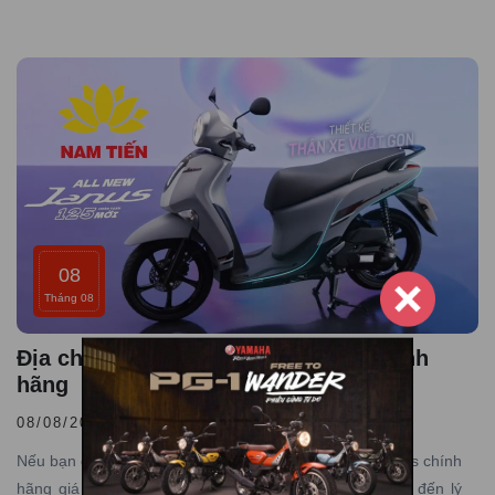
Tiến chính là điểm đến lý tưởng dành cho bạn.
08
Tháng 08
Địa chỉ mua xe ga Yamaha Janus chính
hãng
08/08/2026 |
Đăng bởi admin
Nếu bạn đang tìm kiếm địa chỉ mua xe ga Yamaha Janus chính
hãng giá tốt thì Yamaha Town Nam Tiến chính là điểm đến lý