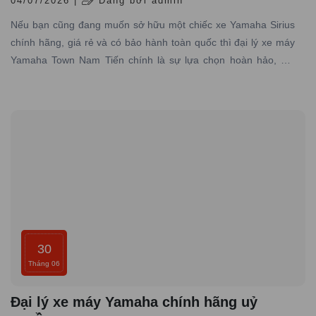
04/07/2026 |
Đăng bởi admin
Nếu bạn cũng đang muốn sở hữu một chiếc xe Yamaha Sirius
chính hãng, giá rẻ và có bảo hành toàn quốc thì đại lý xe máy
Yamaha Town Nam Tiến chính là sự lựa chọn hoàn hảo, nơi
chuyên cung cấp các dòng xe Yamaha chính hãng, giá tốt với
dịch vụ đạt tiêu chuẩn hãng, uy tín hàng đầu.
30
Tháng 06
Đại lý xe máy Yamaha chính hãng uỷ