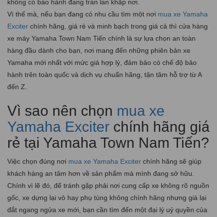
không có bảo hành đang tràn lan khắp nơi.
Vì thế mà, nếu bạn đang có nhu cầu tìm một nơi
mua xe Yamaha
Exciter
chính hãng, giá rẻ và minh bạch trong giá cả thì cửa hàng
xe máy Yamaha Town Nam Tiến chính là sự lựa chọn an toàn
hàng đầu dành cho bạn, nơi mang đến những phiên bản xe
Yamaha mới nhất với mức giá hợp lý, đảm bảo có chế độ bảo
hành trên toàn quốc và dịch vụ chuẩn hãng, tận tâm hỗ trợ từ A
đến Z.
Vì sao nên chọn
mua xe
Yamaha Exciter
chính hãng giá
rẻ tại Yamaha Town Nam Tiến?
Việc chọn đúng nơi
mua xe Yamaha Exciter
chính hãng sẽ giúp
khách hàng an tâm hơn về sản phẩm mà mình đang sở hữu.
Chính vì lẽ đó, để tránh gặp phải nơi cung cấp xe không rõ nguồn
gốc, xe dựng lại vỏ hay phụ tùng không chính hãng nhưng giá lại
đắt ngang ngửa xe mới, bạn cần tìm đến một đại lý uỷ quyền của