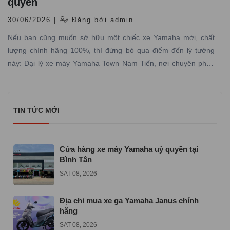
quyền
30/06/2026 |
Đăng bởi admin
Nếu bạn cũng muốn sở hữu một chiếc xe Yamaha mới, chất
lượng chính hãng 100%, thì đừng bỏ qua điểm đến lý tưởng
này: Đại lý xe máy Yamaha Town Nam Tiến, nơi chuyên phân
phối các dòng xe máy Yamaha được nhập trực tiếp hãng với
đầy đủ giấy tờ hợp pháp và có dịch vụ bảo hành – bảo dưỡng
chuyên nghiệp
TIN TỨC MỚI
Cửa hàng xe máy Yamaha uỷ quyền tại
Bình Tân
SAT 08, 2026
Địa chỉ mua xe ga Yamaha Janus chính
hãng
SAT 08, 2026