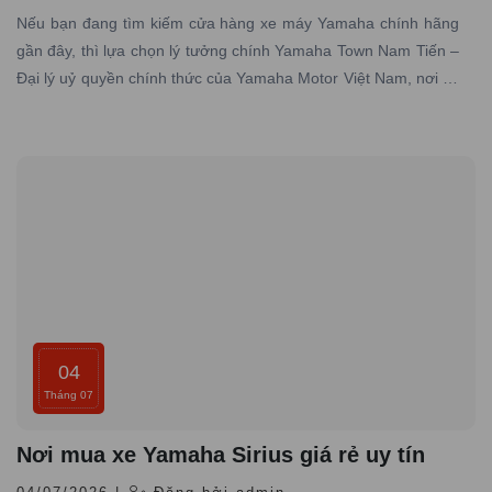
Nếu bạn đang tìm kiếm cửa hàng xe máy Yamaha chính hãng
gần đây, thì lựa chọn lý tưởng chính Yamaha Town Nam Tiến –
Đại lý uỷ quyền chính thức của Yamaha Motor Việt Nam, nơi có
hơn 10 năm kinh nghiệm trong lĩnh vực phân phối xe máy
Yamaha chính hãng trên toàn quốc
04
Tháng 07
Nơi mua xe Yamaha Sirius giá rẻ uy tín