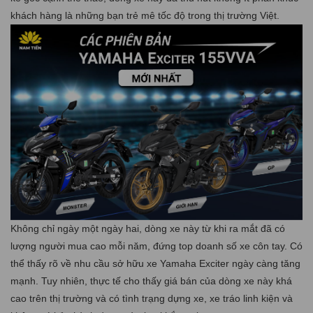
khách hàng là những bạn trẻ mê tốc độ trong thị trường Việt.
Không chỉ ngày một ngày hai, dòng xe này từ khi ra mắt đã có
lượng người mua cao mỗi năm, đứng top doanh số xe côn tay. Có
thể thấy rõ về nhu cầu sở hữu xe Yamaha Exciter ngày càng tăng
mạnh. Tuy nhiên, thực tế cho thấy giá bán của dòng xe này khá
cao trên thị trường và có tình trạng dựng xe, xe tráo linh kiện và