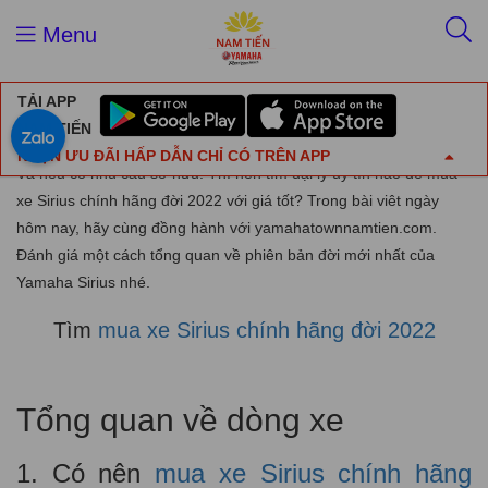
Trang chủ
Tin tức
Tìm mua xe Sirius chính hãng đời 2022
Menu
Tìm mua xe Sirius chính hãng đời 2022
TẢI APP
18/10/2022
Tin tức
NAM TIẾN
NHẬN ƯU ĐÃI HẤP DẪN CHỈ CÓ TRÊN APP
Và nếu có nhu cầu sở hữu. Thì nên tìm đại lý uy tín nào để mua
xe Sirius chính hãng đời 2022 với giá tốt? Trong bài viêt ngày
hôm nay, hãy cùng đồng hành với yamahatownnamtien.com.
Đánh giá một cách tổng quan về phiên bản đời mới nhất của
Yamaha Sirius nhé.
Tìm
mua xe Sirius chính hãng đời 2022
Tổng quan về dòng xe
1. Có nên
mua xe Sirius chính hãng