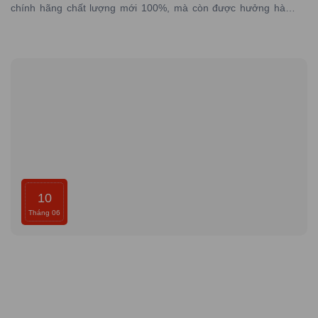
chính hãng chất lượng mới 100%, mà còn được hưởng hàng
loạt lợi ích đặc biệt từ dịch vụ, chính sách và sự chăm sóc tận
tình từ đại lý.
10
Tháng 06