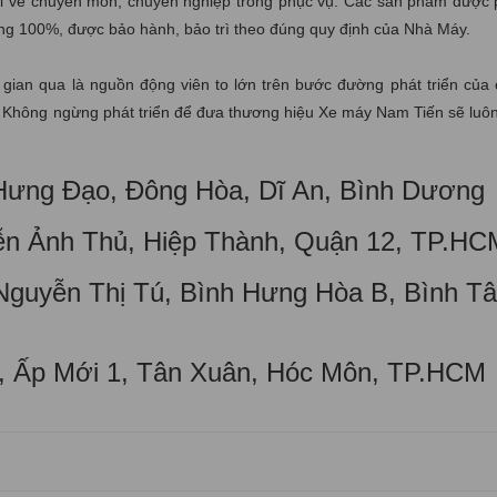
giỏi về chuyên môn, chuyên nghiệp trong phục vụ. Các sản phẩm được
ng 100%, được bảo hành, bảo trì theo đúng quy định của Nhà Máy.
 gian qua là nguồn động viên to lớn trên bước đường phát triển của 
c. Không ngừng phát triển để đưa thương hiệu Xe máy Nam Tiến sẽ luôn
 Hưng Đạo, Đông Hòa, Dĩ An, Bình Dương
ễn Ảnh Thủ, Hiệp Thành, Quận 12, TP.HC
guyễn Thị Tú, Bình Hưng Hòa B, Bình Tâ
ý, Ấp Mới 1, Tân Xuân, Hóc Môn, TP.HCM