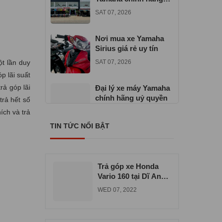
gần đây
SAT 07, 2026
Nơi mua xe Yamaha
Sirius giá rẻ uy tín
ột lần duy
SAT 07, 2026
p lãi suất
rả góp lãi
Đại lý xe máy Yamaha
chính hãng uỷ quyền
trả hết số
ích và trả
TUE 06, 2026
TIN TỨC NỔI BẬT
Địa chỉ mua xe máy
Yamaha Exciter 155
VVA
TUE 06, 2026
Trả góp xe Honda
Vario 160 tại Dĩ An
uy tín chất lượng
WED 07, 2022