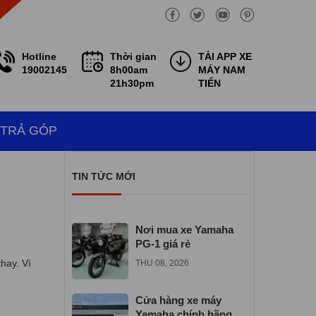
Hotline
Thời gian
TẢI APP XE
19002145
8h00am
MÁY NAM
21h30pm
TIẾN
 TRẢ GÓP
TIN TỨC MỚI
Nơi mua xe Yamaha
PG-1 giá rẻ
hay. Vì
THU 08, 2026
Cửa hàng xe máy
Yamaha chính hãng