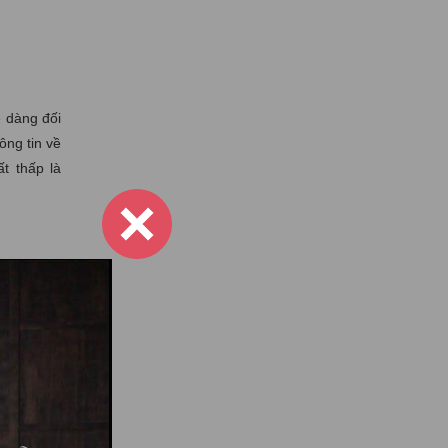
ễ dàng đối
ông tin về
t thấp là