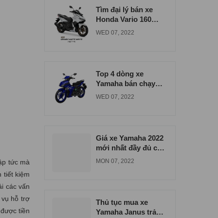
Tìm đại lý bán xe
Honda Vario 160
đúng giá tại Bình
WED 07, 2022
Dương
Top 4 dòng xe
Yamaha bán chạy
nhất tại xe máy Nam
WED 07, 2022
Tiến
Giá xe Yamaha 2022
mới nhất đầy đủ các
dòng xe
MON 07, 2022
lập tức mà
 tiết kiệm
ải các vấn
 vụ hỗ trợ
Thủ tục mua xe
 được tiền
Yamaha Janus trả