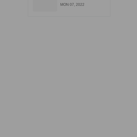
góp tại Biên Hòa
MON 07, 2022
Đồng Nai