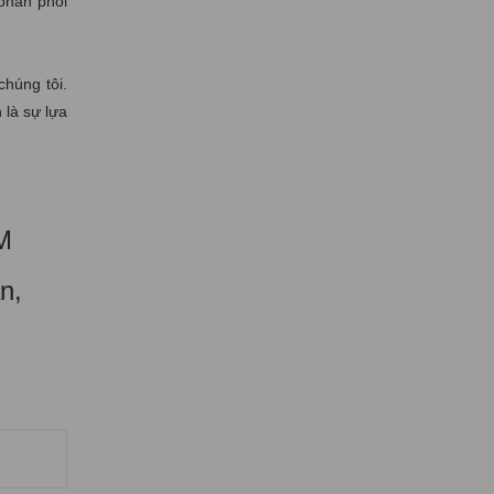
 phân phối
chúng tôi.
 là sự lựa
M
n,