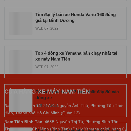
Tìm đại lý bán xe Honda Vario 160 đúng
giá tại Bình Dương
WED 07, 2022
Top 4 dòng xe Yamaha bán chạy nhất tại
xe máy Nam Tiến
WED 07, 2022
CỬA HÀNG XE MÁY NAM TIẾN
Giá xe Yamaha 2022 mới nhất đầy đủ các
dòng xe
Nam Tiến Quận 12
: 21A Đ. Nguyễn Ảnh Thủ, Phường Tân Thới
MON 07, 2022
Hiệp, Thành phố Hồ Chí Minh (Quận 12).
Nam Tiến Bình Tân
: 463B Nguyễn Thị Tú, Phường Bình Tân,
Thành phố Hồ Chí Minh (Bình Tân) (Đại lý Yamaha chính hãng ủy
Thủ tục mua xe Yamaha Janus trả góp tại