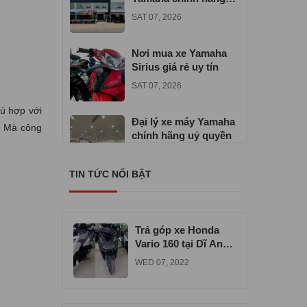
gần đây
SAT 07, 2026
Nơi mua xe Yamaha
Sirius giá rẻ uy tín
SAT 07, 2026
hù hợp với
Đại lý xe máy Yamaha
í. Mà công
chính hãng uỷ quyền
TUE 06, 2026
TIN TỨC NỔI BẬT
Địa chỉ mua xe máy
Yamaha Exciter 155
VVA
TUE 06, 2026
Trả góp xe Honda
Vario 160 tại Dĩ An
uy tín chất lượng
WED 07, 2022