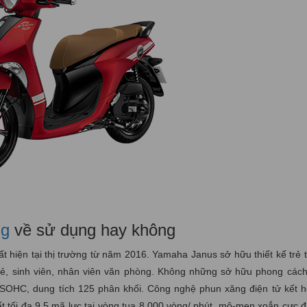
ng
về sử dụng hay không
t hiện tại thị trường từ năm 2016. Yamaha Janus sở hữu thiết kế trẻ 
 trẻ, sinh viên, nhân viên văn phòng. Không những sở hữu phong cách
, SOHC, dung tích 125 phân khối. Công nghệ phun xăng điện tử kết h
t tối đa 9,5 mã lực tại vòng tua 8.000 vòng/ phút, mô-men xoắn cực 