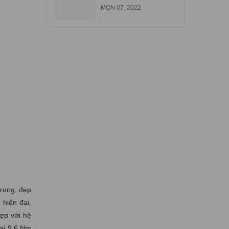
góp tại Biên Hòa
MON 07, 2022
Đồng Nai
trung, đẹp
 hiện đại,
ợp với hệ
đại 9,6 Nm