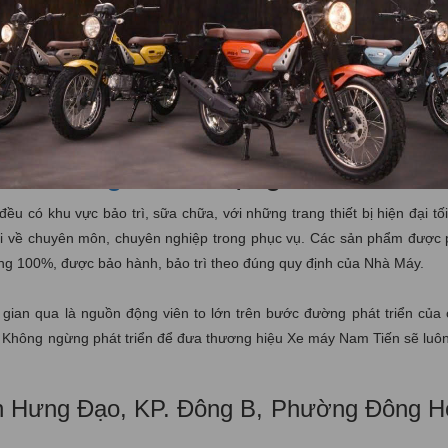
ừa có mức giá mua bán trên thị trường rẻ,… Nên đã nhanh chóng thu hú
đến thời điểm hiện tại, Yamaha janus vẫn là sự lựa chọn tối hoàn hảo
ợc cập nhật thêm nhiều công nghệ mới cho phù hợp với xu hướng. Vậy
 uy tín Nam tiến để mua xe janus chính hãng về sử dụng.
hính hãng
về sử dụng
 có khu vực bảo trì, sữa chữa, với những trang thiết bị hiện đại tối
giỏi về chuyên môn, chuyên nghiệp trong phục vụ. Các sản phẩm được
ng 100%, được bảo hành, bảo trì theo đúng quy định của Nhà Máy.
 gian qua là nguồn động viên to lớn trên bước đường phát triển của 
c. Không ngừng phát triển để đưa thương hiệu Xe máy Nam Tiến sẽ luôn
n Hưng Đạo, KP. Đông B, Phường Đông H