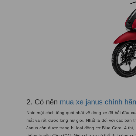
2. Có nên
mua xe janus chính hã
Nhìn một cách tổng quát nhất về dòng xe đã bắt đầu xuấ
mắt và rất được lòng nữ giới. Nhất là đối với các bạn
Janus còn được trang bị loại động cơ Blue Core, 4 thì
thống truyền động CVT. Giúp cho xe có thể đạt công suấ