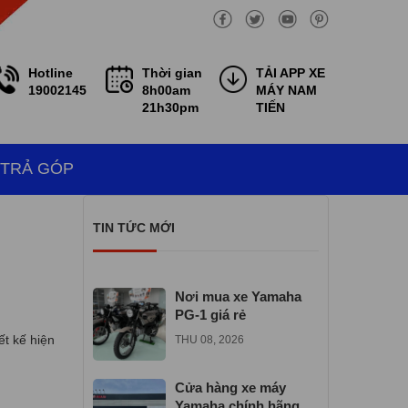
Hotline
Thời gian
TẢI APP XE
19002145
8h00am
MÁY NAM
21h30pm
TIẾN
 TRẢ GÓP
TIN TỨC MỚI
Nơi mua xe Yamaha
PG-1 giá rẻ
ết kế hiện
THU 08, 2026
Cửa hàng xe máy
Yamaha chính hãng