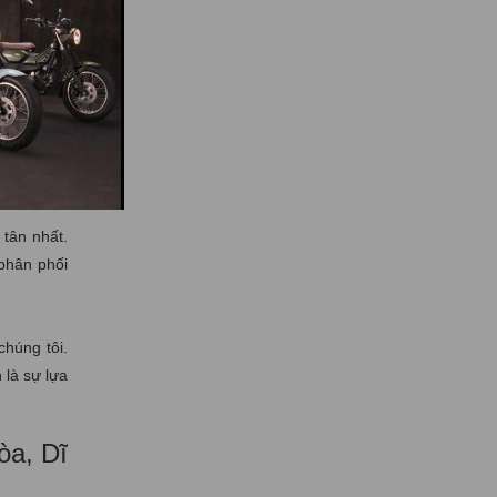
t sự chú ý
 cho người
 còn chần
 tân nhất.
 phân phối
chúng tôi.
 là sự lựa
òa, Dĩ