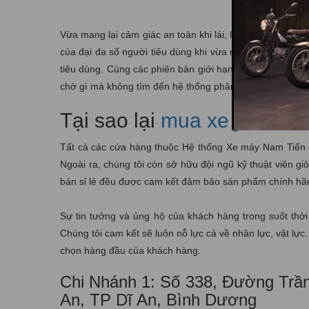
Vừa mang lại cảm giác an toàn khi lái, lại còn êm ái. V
của đại đa số người tiêu dùng khi vừa mới ra mắt. Tính 
tiêu dùng. Cùng các phiên bản giới hạn, đặc biệt,… Đư
chờ gì mà không tìm đến hệ thống phân phối xe gắn máy
Tại sao lại
mua xe janus c
Tất cả các cửa hàng thuộc Hệ thống Xe máy Nam Tiến đều
Ngoài ra, chúng tôi còn sở hữu đội ngũ kỹ thuật viên 
bán sỉ lẻ đều được cam kết đảm bảo sản phẩm chính hã
Sự tin tưởng và ủng hộ của khách hàng trong suốt thời
Chúng tôi cam kết sẽ luôn nỗ lực cả về nhân lực, vật lự
chọn hàng đầu của khách hàng.
Chi Nhánh 1: Số 338, Đường Trầ
An, TP Dĩ An, Bình Dương