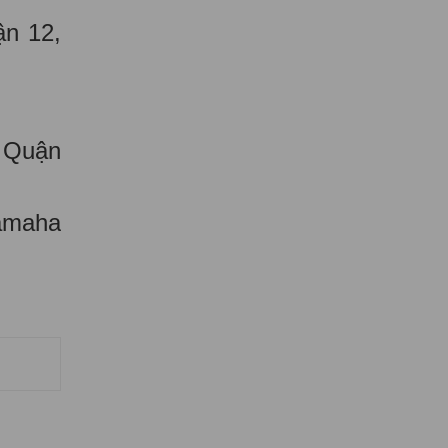
ận 12,
 Quận
Yamaha