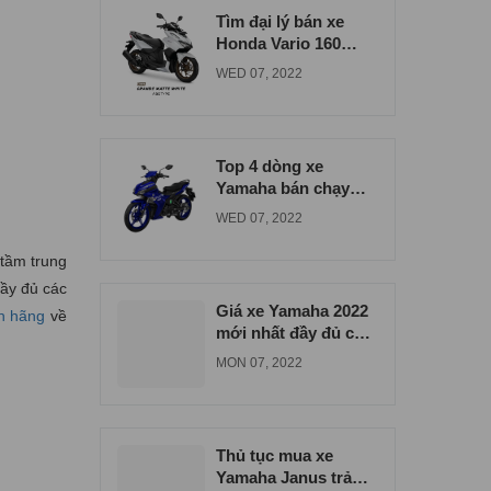
Tìm đại lý bán xe
Honda Vario 160
đúng giá tại Bình
WED 07, 2022
Dương
Top 4 dòng xe
Yamaha bán chạy
nhất tại xe máy Nam
WED 07, 2022
Tiến
 tầm trung
đầy đủ các
Giá xe Yamaha 2022
h hãng
về
mới nhất đầy đủ các
dòng xe
MON 07, 2022
Thủ tục mua xe
Yamaha Janus trả