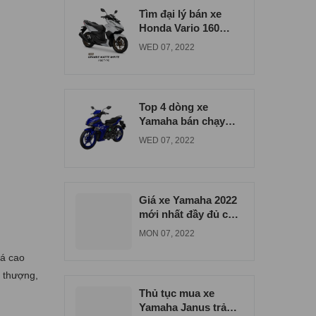
Tìm đại lý bán xe
Honda Vario 160
đúng giá tại Bình
WED 07, 2022
Dương
Top 4 dòng xe
Yamaha bán chạy
nhất tại xe máy Nam
WED 07, 2022
Tiến
Giá xe Yamaha 2022
mới nhất đầy đủ các
dòng xe
MON 07, 2022
iá cao
i thượng,
Thủ tục mua xe
Yamaha Janus trả