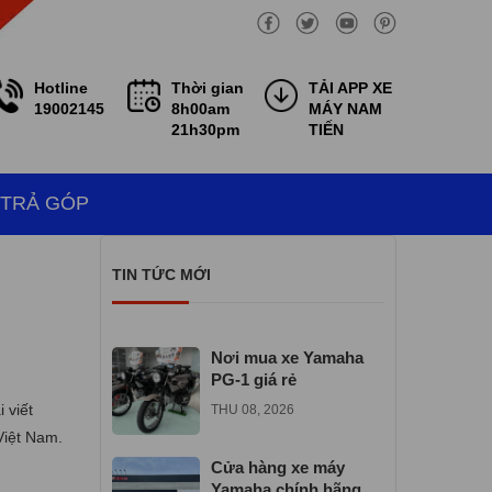
Hotline
Thời gian
TẢI APP XE
19002145
8h00am
MÁY NAM
21h30pm
TIẾN
 TRẢ GÓP
TIN TỨC MỚI
Nơi mua xe Yamaha
PG-1 giá rẻ
 viết
THU 08, 2026
Việt Nam.
Cửa hàng xe máy
Yamaha chính hãng