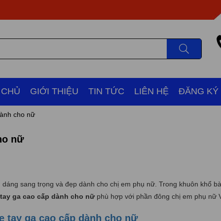
 CHỦ
GIỚI THIỆU
TIN TỨC
LIÊN HỆ
ĐĂNG KÝ
dành cho nữ
ho nữ
u dáng sang trọng và đẹp dành cho chị em phụ nữ. Trong khuôn khổ bài
 tay ga cao cấp dành cho nữ
phù hợp với phần đông chị em phụ nữ 
 tay ga cao cấp dành cho nữ