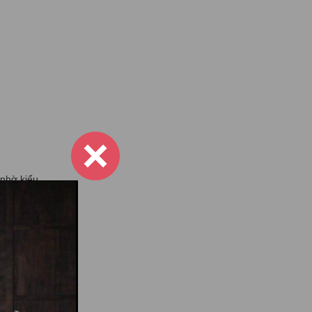
 nhờ kiểu
 tiện ích