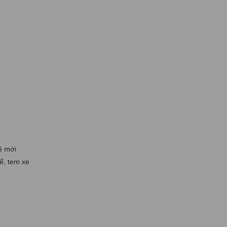
ệ mới
tế, tem xe