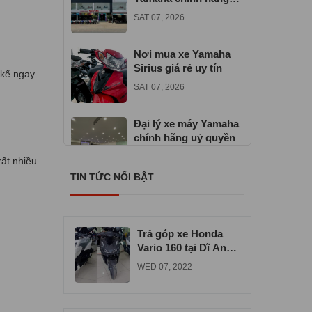
gần đây
SAT 07, 2026
Nơi mua xe Yamaha
Sirius giá rẻ uy tín
 kế ngay
SAT 07, 2026
Đại lý xe máy Yamaha
chính hãng uỷ quyền
TUE 06, 2026
rất nhiều
TIN TỨC NỔI BẬT
Địa chỉ mua xe máy
Yamaha Exciter 155
VVA
TUE 06, 2026
Trả góp xe Honda
Vario 160 tại Dĩ An
uy tín chất lượng
WED 07, 2022