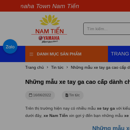
amaha Town Nam Tiến
TRANG
DANH MỤC SẢN PHẨM
Trang chủ
Tin tức
Những mẫu xe tay ga cao cấp 
Những mẫu xe tay ga cao cấp dành c
16/06/2022
Tin tức
Trên thị trường hiện nay có nhiều mẫu
xe tay ga
với kiể
dưới đây,
xe Nam Tiến
xin gợi ý đến bạn những mẫu
xe
Những mẫu xe