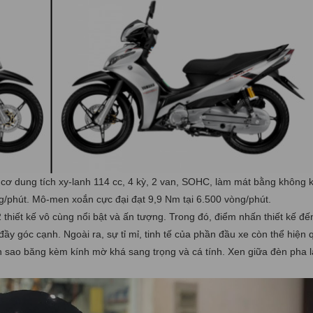
ơ dung tích xy-lanh 114 cc, 4 kỳ, 2 van, SOHC, làm mát bằng không 
ng/phút. Mô-men xoắn cực đại đạt 9,9 Nm tại 6.500 vòng/phút.
thiết kế vô cùng nổi bật và ấn tượng. Trong đó, điểm nhấn thiết kế đế
đầy góc cạnh. Ngoài ra, sự tỉ mỉ, tinh tế của phần đầu xe còn thể hiện 
h sao băng kèm kính mờ khá sang trọng và cá tính. Xen giữa đèn pha l