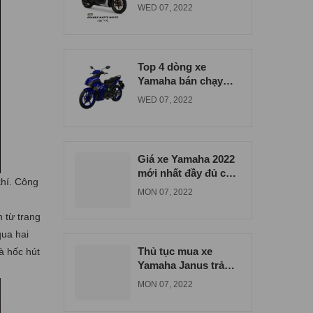
đúng giá tại Bình
WED 07, 2022
Dương
Top 4 dòng xe
Yamaha bán chạy
nhất tại xe máy Nam
WED 07, 2022
Tiến
Giá xe Yamaha 2022
mới nhất đầy đủ các
khí. Công
dòng xe
MON 07, 2022
n từ trang
qua hai
Thủ tục mua xe
à hốc hút
Yamaha Janus trả
góp tại Biên Hòa
MON 07, 2022
Đồng Nai