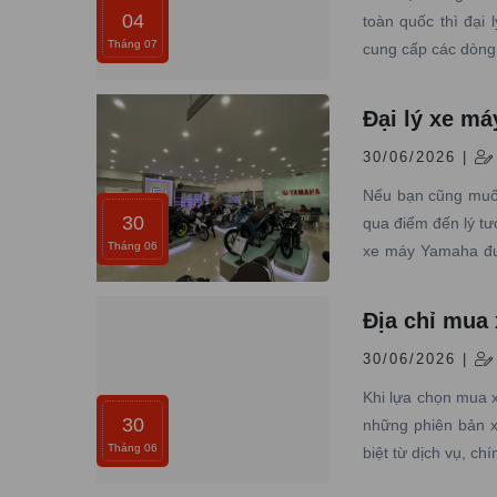
04
toàn quốc thì đại
Tháng 07
cung cấp các dòng 
Đại lý xe m
30/06/2026 |
Nếu bạn cũng muốn
30
qua điểm đến lý t
Tháng 06
xe máy Yamaha đượ
bảo dưỡng chuyên
Địa chỉ mua
30/06/2026 |
Khi lựa chọn mua 
30
những phiên bản x
Tháng 06
biệt từ dịch vụ, ch