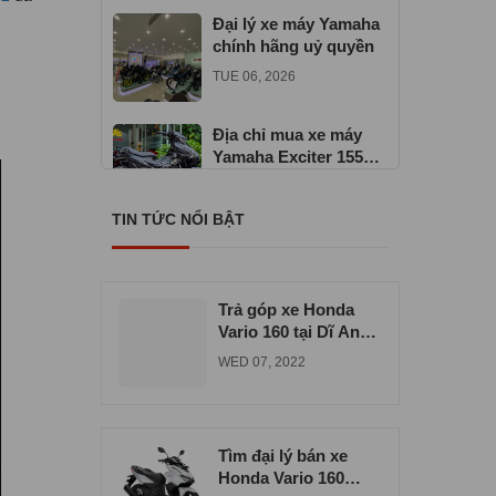
Đại lý xe máy Yamaha
chính hãng uỷ quyền
TUE 06, 2026
Địa chỉ mua xe máy
Yamaha Exciter 155
VVA
TUE 06, 2026
TIN TỨC NỔI BẬT
Cửa hàng xe máy
Yamaha chính hãng ở
TPHCM
WED 06, 2026
Trả góp xe Honda
Vario 160 tại Dĩ An
uy tín chất lượng
WED 07, 2022
Tìm đại lý bán xe
Honda Vario 160