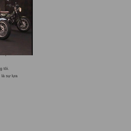
 bên
2
trực tiếp
xe máy
n nhất.
ân phối
 tôi.
 là sự lựa