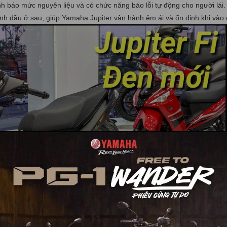
nh báo mức nguyên liệu và có chức năng báo lỗi tự động cho người lái
ình dầu ở sau, giúp Yamaha Jupiter vận hành êm ái và ổn định khi vào 