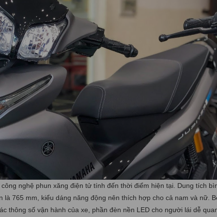
 công nghệ phun xăng điện tử tính đến thời điểm hiện tại. Dung tích bì
 yên là 765 mm, kiểu dáng năng động nên thích hợp cho cả nam và nữ. 
 các thông số vận hành của xe, phần đèn nền LED cho người lái dễ quan