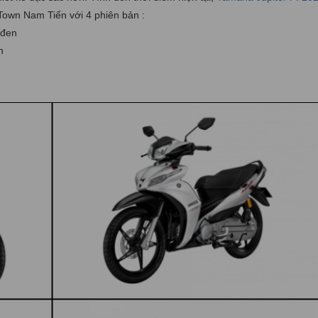
own Nam Tiến với 4 phiên bản :
 đen
n