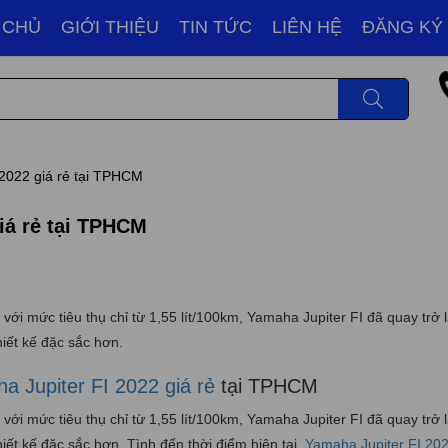
 CHỦ
GIỚI THIỆU
TIN TỨC
LIÊN HỆ
ĐĂNG KÝ
2022 giá rẻ tại TPHCM
iá rẻ tại TPHCM
ới mức tiêu thụ chỉ từ 1,55 lít/100km, Yamaha Jupiter FI đã quay trở l
hiết kế đặc sắc hơn.
 Jupiter FI 2022 giá rẻ
tại TPHCM
ới mức tiêu thụ chỉ từ 1,55 lít/100km, Yamaha Jupiter FI đã quay trở l
iết kế đặc sắc hơn. Tình đến thời điểm hiện tại,
Yamaha Jupiter FI 20