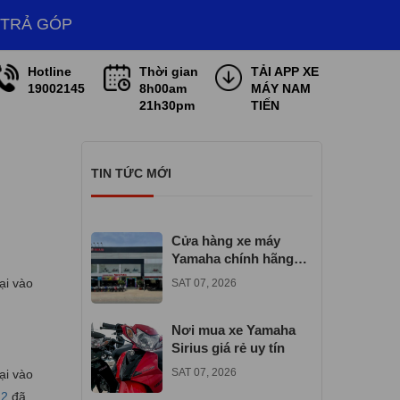
 TRẢ GÓP
Hotline
Thời gian
TẢI APP XE
19002145
8h00am
MÁY NAM
21h30pm
TIẾN
TIN TỨC MỚI
Cửa hàng xe máy
Yamaha chính hãng
gần đây
ại vào
SAT 07, 2026
Nơi mua xe Yamaha
Sirius giá rẻ uy tín
SAT 07, 2026
ại vào
22
đã