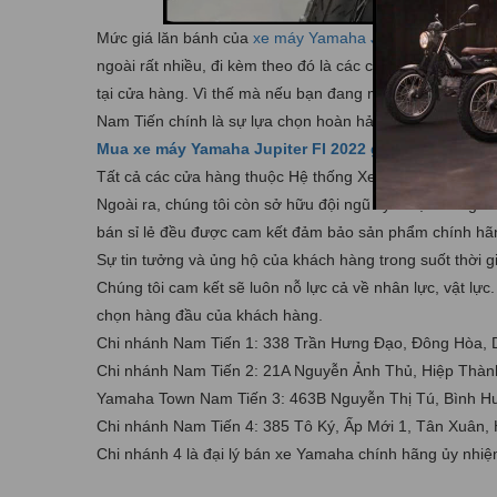
Mức giá lăn bánh của
xe máy Yamaha Jupiter FI 2022
tạ
ngoài rất nhiều, đi kèm theo đó là các chương trình ưu đ
tại cửa hàng. Vì thế mà nếu bạn đang muốn tìm
mua xe 
Nam Tiến chính là sự lựa chọn hoàn hảo nhất.
Mua xe máy Yamaha Jupiter FI 2022 giá rẻ
tại TPHCM
Tất cả các cửa hàng thuộc Hệ thống Xe máy Nam Tiến đều c
Ngoài ra, chúng tôi còn sở hữu đội ngũ kỹ thuật viên g
bán sỉ lẻ đều được cam kết đảm bảo sản phẩm chính hã
Sự tin tưởng và ủng hộ của khách hàng trong suốt thời g
Chúng tôi cam kết sẽ luôn nỗ lực cả về nhân lực, vật lự
chọn hàng đầu của khách hàng.
Chi nhánh Nam Tiến 1: 338 Trần Hưng Đạo, Đông Hòa, 
Chi nhánh Nam Tiến 2: 21A Nguyễn Ảnh Thủ, Hiệp Thà
Yamaha Town Nam Tiến 3: 463B Nguyễn Thị Tú, Bình H
Chi nhánh Nam Tiến 4: 385 Tô Ký, Ấp Mới 1, Tân Xuân
Chi nhánh 4 là đại lý bán xe Yamaha chính hãng ủy nh