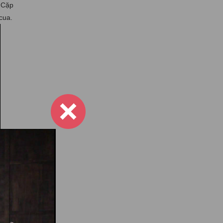
. Cặp
cua.