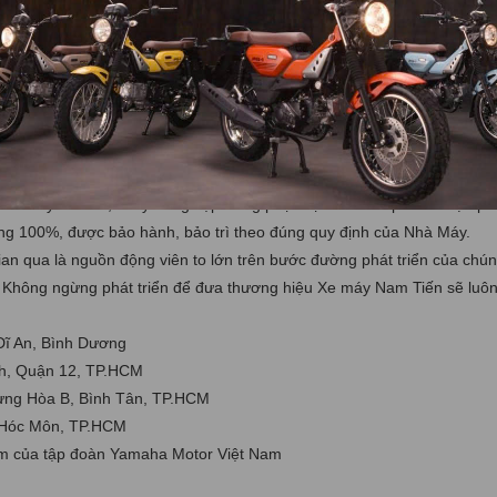
i hệ thống cửa hàng xe máy Yamaha Town Nam Tiến rẻ hơn thị trường
ãi, khuyến mãi đặc biệt khi
mua xe máy xe máy Yamaha Jupiter FI 202
máy Yamaha Jupiter FI 2022 giá rẻ
tại TPHCM thì hệ thống cửa hàng 
ó khu vực bảo trì, sữa chữa, với những trang thiết bị hiện đại tối tâ
iỏi về chuyên môn, chuyên nghiệp trong phục vụ. Các sản phẩm được ph
ng 100%, được bảo hành, bảo trì theo đúng quy định của Nhà Máy.
ian qua là nguồn động viên to lớn trên bước đường phát triển của chúng
c. Không ngừng phát triển để đưa thương hiệu Xe máy Nam Tiến sẽ luôn
Dĩ An, Bình Dương
nh, Quận 12, TP.HCM
ưng Hòa B, Bình Tân, TP.HCM
, Hóc Môn, TP.HCM
iệm của tập đoàn Yamaha Motor Việt Nam