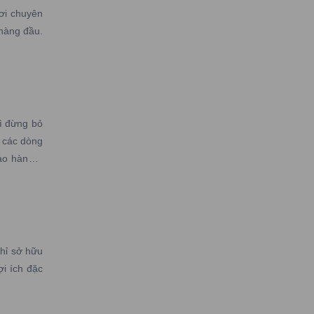
ơi chuyên
 hàng đầu.
ì đừng bỏ
 các dòng
ảo hành –
hỉ sở hữu
i ích đặc