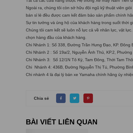
Tất cả các cửa hàng thuộc Hệ thống Xe máy Nam Tiến đều c
Ngoài ra, chúng tôi còn sở hữu đội ngũ kỹ thuật viên g
bán sỉ lẻ đều được cam kết đảm bảo sản phẩm chính hã
Sự tin tưởng và ủng hộ của khách hàng trong suốt thời g
Chúng tôi cam kết sẽ luôn nỗ lực cả về nhân lực, vật lự
chọn hàng đầu của khách hàng.
Chi Nhánh 1: Số 338, Đường Trần Hưng Đạo, KP. Đông 
Chi Nhánh 2 : Số 19a/2, Nguyễn Ảnh Thủ, KP.2, Phường
Chi Nhánh 3: Số 12/1N Tô Ký, Tam Đông, Thới Tam Thô
Chi Nhánh 4: 436B, Đường Nguyễn Thị Tú, Phường Bình
Chi nhánh 4 là đại lý bán xe Yamaha chính hãng ủy nh
Chia sẻ
BÀI VIẾT LIÊN QUAN