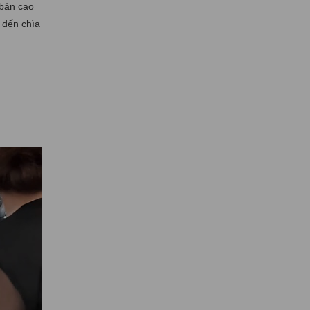
 bản cao
 đến chìa