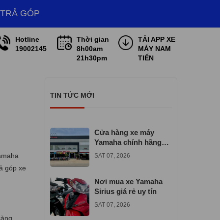
 TRẢ GÓP
Hotline
Thời gian
TẢI APP XE
19002145
8h00am
MÁY NAM
21h30pm
TIẾN
TIN TỨC MỚI
Cửa hàng xe máy
Yamaha chính hãng
gần đây
Yamaha
SAT 07, 2026
ả góp xe
Nơi mua xe Yamaha
Sirius giá rẻ uy tín
SAT 07, 2026
càng