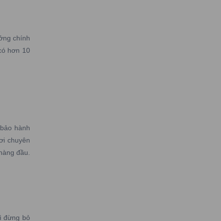
ởng chính
có hơn 10
 bảo hành
ơi chuyên
 hàng đầu.
ì đừng bỏ