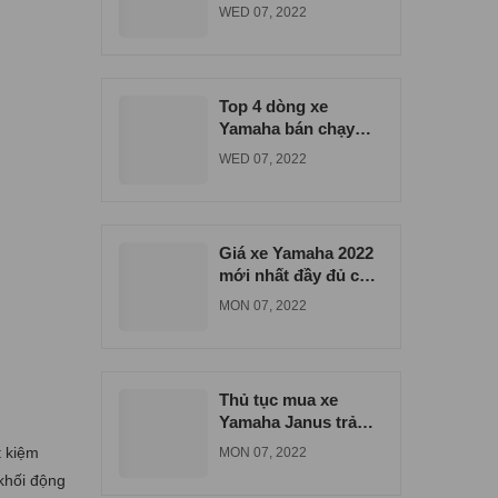
đúng giá tại Bình
WED 07, 2022
Dương
Top 4 dòng xe
Yamaha bán chạy
nhất tại xe máy Nam
WED 07, 2022
Tiến
Giá xe Yamaha 2022
mới nhất đầy đủ các
dòng xe
MON 07, 2022
Thủ tục mua xe
Yamaha Janus trả
góp tại Biên Hòa
t kiệm
MON 07, 2022
Đồng Nai
khối động