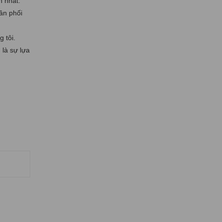
n nhất.
ân phối
 tôi.
 là sự lựa