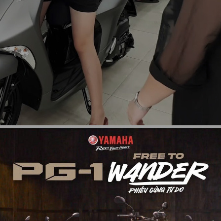
nus trả góp
tại quận 12
góp
tại quận 12 mà không cần chứng minh thu nhập. Chỉ cần giấy tờ tùy
 trả trước: 40% đến 70% giá trị chiếc xe. Quý khách hàng đã có thể 
g thẻ tín dụng bạn sẽ được trả góp với 0% lãi suất. Số tiền trả góp m
n trả góp.
rất nhiều khách hàng lựa chọn, nếu bạn cũng là một tín đồ của dòng x
óp sớm nhất tại đây để được nhận nhiều ưu đãi nhé!