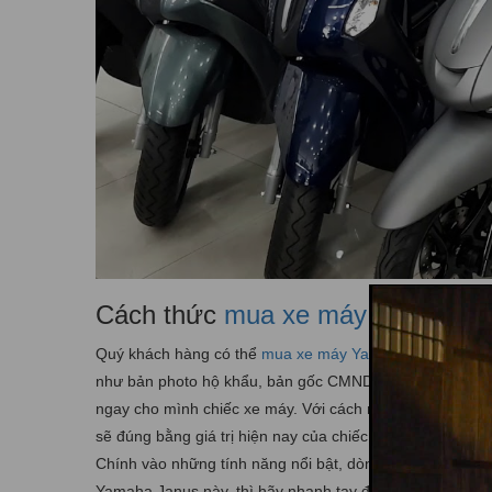
Cách thức
mua xe máy Yamaha Ja
Quý khách hàng có thể
mua xe máy Yamaha Janus trả 
như bản photo hộ khẩu, bản gốc CMND và chi trả 1 khoản
ngay cho mình chiếc xe máy. Với cách mua xe trả góp bằn
sẽ đúng bằng giá trị hiện nay của chiếc xe chia cho kỳ hạ
Chính vào những tính năng nổi bật, dòng xe đã thu hút 
Yamaha Janus này, thì hãy nhanh tay đăng ký mua trả g