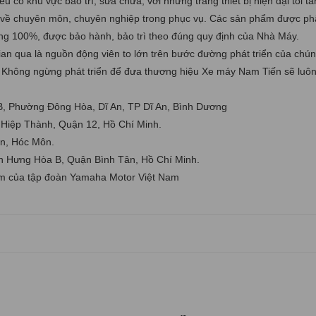
ó khu vực bảo trì, sữa chữa, với những trang thiết bị hiện đại tối tâ
iỏi về chuyên môn, chuyên nghiệp trong phục vụ. Các sản phẩm được ph
ng 100%, được bảo hành, bảo trì theo đúng quy định của Nhà Máy.
ian qua là nguồn động viên to lớn trên bước đường phát triển của chúng
c. Không ngừng phát triển để đưa thương hiệu Xe máy Nam Tiến sẽ luôn
B, Phường Đông Hòa, Dĩ An, TP Dĩ An, Bình Dương
 Hiệp Thành, Quận 12, Hồ Chí Minh.
n, Hóc Môn.
 Hưng Hòa B, Quận Bình Tân, Hồ Chí Minh.
iệm của tập đoàn Yamaha Motor Việt Nam