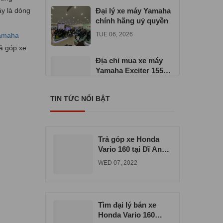
ây là dòng
Đại lý xe máy Yamaha
chính hãng uỷ quyền
TUE 06, 2026
amaha
ả góp xe
Địa chỉ mua xe máy
Yamaha Exciter 155
VVA
TUE 06, 2026
TIN TỨC NỔI BẬT
Cửa hàng xe máy
Yamaha chính hãng ở
TPHCM
WED 06, 2026
Trả góp xe Honda
Vario 160 tại Dĩ An
uy tín chất lượng
WED 07, 2022
Tìm đại lý bán xe
Honda Vario 160