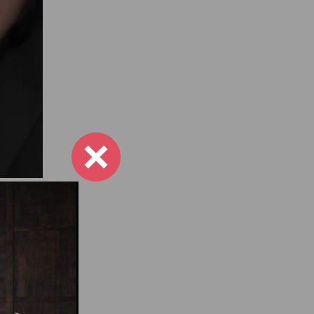
 thân
sở hữu
ỗi tháng
e máy