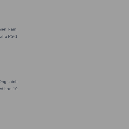
miền Nam,
maha PG-1
ởng chính
có hơn 10