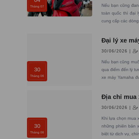
Nếu bạn cũng đang
Tháng 07
toàn quốc thì đại
cung cấp các dòng 
Đại lý xe m
30/06/2026 |
Nếu bạn cũng muốn
30
qua điểm đến lý t
Tháng 06
xe máy Yamaha đượ
bảo dưỡng chuyên
Địa chỉ mua
30/06/2026 |
Khi lựa chọn mua 
30
những phiên bản x
Tháng 06
biệt từ dịch vụ, ch