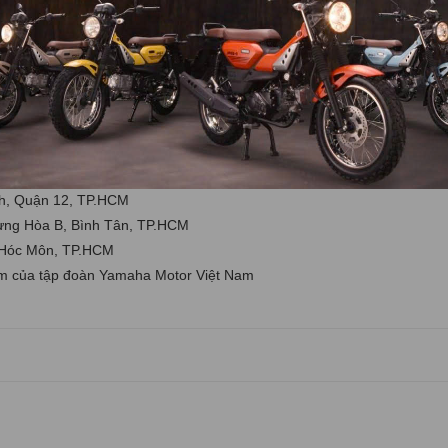
toàn mới
tại TPHCM
ó khu vực bảo trì, sữa chữa, với những trang thiết bị hiện đại tối tâ
iỏi về chuyên môn, chuyên nghiệp trong phục vụ. Các sản phẩm được ph
ng 100%, được bảo hành, bảo trì theo đúng quy định của Nhà Máy.
ian qua là nguồn động viên to lớn trên bước đường phát triển của chúng
c. Không ngừng phát triển để đưa thương hiệu Xe máy Nam Tiến sẽ luôn
Dĩ An, Bình Dương
nh, Quận 12, TP.HCM
ưng Hòa B, Bình Tân, TP.HCM
, Hóc Môn, TP.HCM
iệm của tập đoàn Yamaha Motor Việt Nam