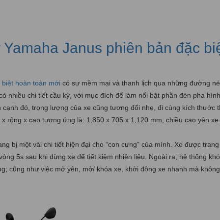
 Yamaha Janus phiên bản đặc bi
biệt hoàn toàn mới
có sự mềm mại và thanh lịch qua những đường nét
 nhiều chi tiết cầu kỳ, với mục đích để làm nổi bật phần đèn pha hình
 cạnh đó, trọng lượng của xe cũng tương đối nhẹ, đi cùng kích thước 
i x rộng x cao tương ứng là: 1,850 x 705 x 1,120 mm, chiều cao yên xe
g bị một vài chi tiết hiện đại cho “con cưng” của mình. Xe được trang
òng 5s sau khi dừng xe để tiết kiệm nhiên liệu. Ngoài ra, hệ thống kh
ng; cũng như việc mở yên, mở/ khóa xe, khởi động xe nhanh mà không