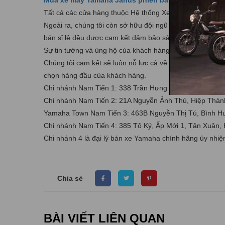
Mua xe máy Yamaha Janus phiên bản đặc biệt hoàn 
Tất cả các cửa hàng thuộc Hệ thống Xe máy Nam Tiến đều c
Ngoài ra, chúng tôi còn sở hữu đội ngũ kỹ thuật viên g
bán sỉ lẻ đều được cam kết đảm bảo sản phẩm chính hã
Sự tin tưởng và ủng hộ của khách hàng trong suốt thời g
Chúng tôi cam kết sẽ luôn nỗ lực cả về nhân lực, vật lự
chọn hàng đầu của khách hàng.
Chi nhánh Nam Tiến 1: 338 Trần Hưng Đạo, Đông Hòa, 
Chi nhánh Nam Tiến 2: 21A Nguyễn Ảnh Thủ, Hiệp Thà
Yamaha Town Nam Tiến 3: 463B Nguyễn Thị Tú, Bình H
Chi nhánh Nam Tiến 4: 385 Tô Ký, Ấp Mới 1, Tân Xuân
Chi nhánh 4 là đại lý bán xe Yamaha chính hãng ủy nh
Chia sẻ
BÀI VIẾT LIÊN QUAN