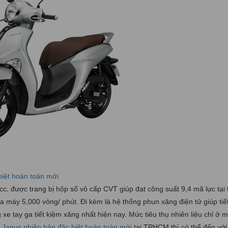
iệt hoàn toàn mới
, được trang bị hộp số vô cấp CVT giúp đạt công suất 9,4 mã lực tại
a máy 5,000 vòng/ phút. Đi kèm là hệ thống phun xăng điện tử giúp tiế
g xe tay ga tiết kiệm xăng nhất hiện nay. Mức tiêu thụ nhiên liệu chỉ ở 
anus phiên bản đặc biệt hoàn toàn mới
tại TPHCM thì có thể đến với