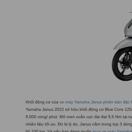
Khối động cơ của
xe máy Yamaha Janus phiên bản đặc b
Yamaha Janus 2022 sở hữu khối động cơ Blue Core 125cc
8,000 vòng/ phút. Mô men xoắn cực đại đạt 9,6 Nm tại tu
nhiên liệu tối ưu. Đó là lý do, Janus nằm trong top 3 dòn
lít/ 100 km. Và nếu bạn đang muốn
mua xe máy Yamaha J