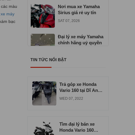
ả các màu
Nơi mua xe Yamaha
Sirius giá rẻ uy tín
g
xe máy
SAT 07, 2026
 xám bạc
Đại lý xe máy Yamaha
chính hãng uỷ quyền
TUE 06, 2026
TIN TỨC NỔI BẬT
Địa chỉ mua xe máy
Yamaha Exciter 155
VVA
TUE 06, 2026
Trả góp xe Honda
Vario 160 tại Dĩ An
uy tín chất lượng
WED 07, 2022
Tìm đại lý bán xe
Honda Vario 160