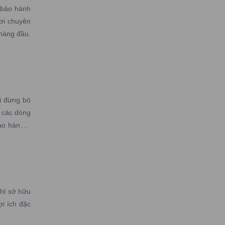
 bảo hành
ơi chuyên
 hàng đầu.
ì đừng bỏ
 các dòng
ảo hành –
hỉ sở hữu
i ích đặc