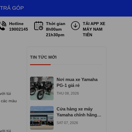
 TRẢ GÓP
Hotline
Thời gian
TẢI APP XE
19002145
8h00am
MÁY NAM
21h30pm
TIẾN
TIN TỨC MỚI
Nơi mua xe Yamaha
PG-1 giá rẻ
ới túi
THU 08, 2026
ả các màu
Cửa hàng xe máy
Yamaha chính hãng
gần đây
SAT 07, 2026
ới túi