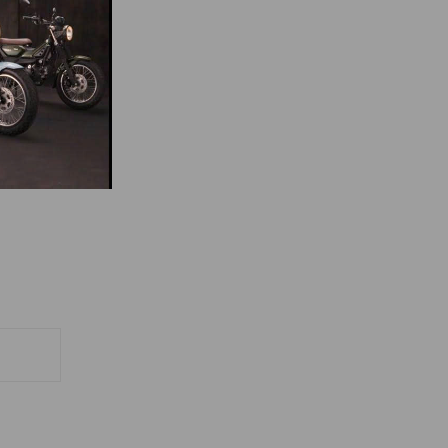
n nhất.
ân phối
 tôi.
 là sự lựa