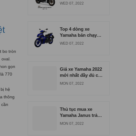
đúng giá tại Bình
WED 07, 2022
Dương
ệt
Top 4 dòng xe
Yamaha bán chạy
nhất tại xe máy Nam
WED 07, 2022
Tiến
 bo tròn
 oval.
thon gọn
Giá xe Yamaha 2022
 là 770
mới nhất đầy đủ các
dòng xe
MON 07, 2022
 bị hệ
óa thông
 cần
Thủ tục mua xe
Yamaha Janus trả
góp tại Biên Hòa
MON 07, 2022
Đồng Nai