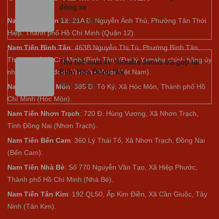
dòng xe
Nam Tiến Quận 12
: 21A Đ. Nguyễn Ảnh Thủ, Phường Tân Thới
MON 07, 2022
Hiệp, Thành phố Hồ Chí Minh (Quận 12).
Nam Tiến Bình Tân
: 463B Nguyễn Thị Tú, Phường Bình Tân,
Thành phố Hồ Chí Minh (Bình Tân) (Đại lý Yamaha chính hãng ủy
Thủ tục mua xe Yamaha Janus trả góp tại
Biên Hòa Đồng Nai
nhiệm của tập đoàn Yamaha Motor Việt Nam).
MON 07, 2022
Nam Tiến Hóc Môn
: 385 Đ. Tô Ký, Xã Hóc Môn, Thành phố Hồ
Chí Minh (Hóc Môn).
Nam Tiến Nhơn Trạch
: 720 Đ. Hùng Vương, Xã Nhơn Trạch,
Tỉnh Đồng Nai (Nhơn Trạch).
Nam Tiến Bến Cam
: 360 Lý Thái Tổ, Xã Nhơn Trạch, Đồng Nai
(Bến Cam).
Nam Tiến Nhà Bè
:
Số 770 Nguyễn Văn Tạo, Xã Hiệp Phước,
Thành phố Hồ Chí Minh (Nhà Bè).
Nam Tiến Tân Kim
: 192 QL50, Ấp Kim Điền, Xã Cần Giuộc, Tây
Ninh (Tân Kim).