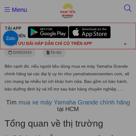
Trang chủ
Tin tức
Menu
Mua xe máy Yamaha Grande chính hãng tại HCM
TẢI APP
Mua xe máy Yamaha Grande chính hãng tại
NAM TIẾN
HCM
NHẬN ƯU ĐÃI HẤP DẪN CHỈ CÓ TRÊN APP
02/05/2024
Tin tức
Bên cạnh đó, nếu người tiêu dùng mua xe máy Yamaha Grande
chính hãng tại các đại lý uy tín như yamahatownnamtien.com, sẽ
còn mang lại nhiều lợi ích khác hơn nữa. Bao gồm có bảo hành,
bảo dưỡng định kỳ và hỗ trợ sau bán hàng chuyên nghiệp,….
Tìm
mua xe máy Yamaha Grande chính hãng
tại HCM
Tổng quan về thị trường