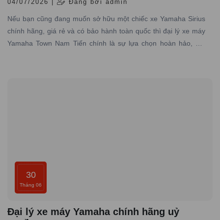
04/07/2026 |
Đăng bởi admin
Nếu bạn cũng đang muốn sở hữu một chiếc xe Yamaha Sirius
chính hãng, giá rẻ và có bảo hành toàn quốc thì đại lý xe máy
Yamaha Town Nam Tiến chính là sự lựa chọn hoàn hảo, nơi
chuyên cung cấp các dòng xe Yamaha chính hãng, giá tốt với
dịch vụ đạt tiêu chuẩn hãng, uy tín hàng đầu.
30
Tháng 06
Đại lý xe máy Yamaha chính hãng uỷ