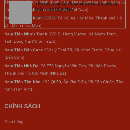
Thành phố Hồ Chí Minh (Bình Tân) (Đại lý Yamaha chính hãng ủy
Thủ tục mua xe Yamaha Janus trả góp tại
Biên Hòa Đồng Nai
nhiệm của tập đoàn Yamaha Motor Việt Nam).
MON 07, 2022
Nam Tiến Hóc Môn
: 385 Đ. Tô Ký, Xã Hóc Môn, Thành phố Hồ
Chí Minh (Hóc Môn).
Nam Tiến Nhơn Trạch
: 720 Đ. Hùng Vương, Xã Nhơn Trạch,
Tỉnh Đồng Nai (Nhơn Trạch).
Nam Tiến Bến Cam
: 360 Lý Thái Tổ, Xã Nhơn Trạch, Đồng Nai
(Bến Cam).
Nam Tiến Nhà Bè
:
Số 770 Nguyễn Văn Tạo, Xã Hiệp Phước,
Thành phố Hồ Chí Minh (Nhà Bè).
Nam Tiến Tân Kim
: 192 QL50, Ấp Kim Điền, Xã Cần Giuộc, Tây
Ninh (Tân Kim).
CHÍNH SÁCH
Giao hàng