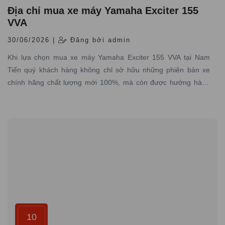
Địa chỉ mua xe máy Yamaha Exciter 155
VVA
30/06/2026 |
Đăng bởi admin
Khi lựa chọn mua xe máy Yamaha Exciter 155 VVA tại Nam
Tiến quý khách hàng không chỉ sở hữu những phiên bản xe
chính hãng chất lượng mới 100%, mà còn được hưởng hàng
loạt lợi ích đặc biệt từ dịch vụ, chính sách và sự chăm sóc tận
tình từ đại lý.
10