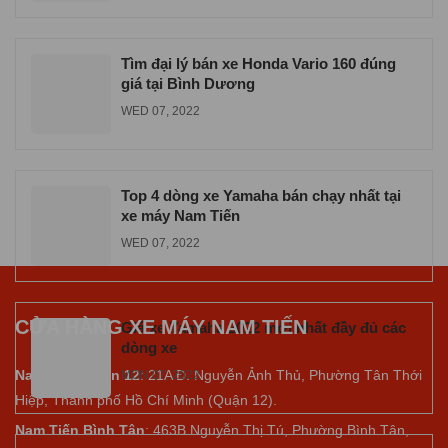
Tìm đại lý bán xe Honda Vario 160 đúng
giá tại Bình Dương
WED 07, 2022
Top 4 dòng xe Yamaha bán chạy nhất tại
xe máy Nam Tiến
WED 07, 2022
CỬA HÀNG XE MÁY NAM TIẾN
Giá xe Yamaha 2022 mới nhất đầy đủ các
dòng xe
Nam Tiến Quận 12
: 21A Đ. Nguyễn Ảnh Thủ, Phường Tân Thới
MON 07, 2022
Hiệp, Thành phố Hồ Chí Minh (Quận 12).
Nam Tiến Bình Tân
: 463B Nguyễn Thị Tú, Phường Bình Tân,