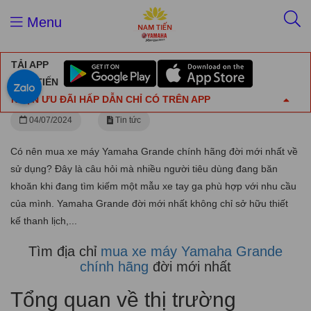
Trang chủ
Tin tức
Menu
Mua xe máy Yamaha Grande chính hãng đời mới nhất
TẢI APP
Mua xe máy Yamaha Grande chính hãng
NAM TIẾN
đời mới nhất
NHẬN ƯU ĐÃI HẤP DẪN CHỈ CÓ TRÊN APP
04/07/2024
Tin tức
Có nên mua xe máy Yamaha Grande chính hãng đời mới nhất về
sử dụng? Đây là câu hỏi mà nhiều người tiêu dùng đang băn
khoăn khi đang tìm kiếm một mẫu xe tay ga phù hợp với nhu cầu
của mình. Yamaha Grande đời mới nhất không chỉ sở hữu thiết
kế thanh lịch,...
Tìm địa chỉ
mua xe máy Yamaha Grande
chính hãng
đời mới nhất
Tổng quan về thị trường