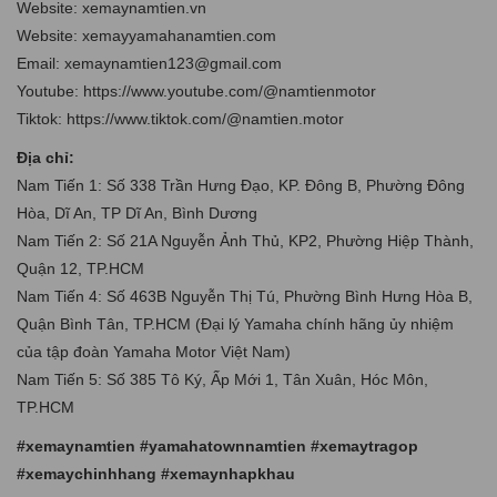
Website: xemaynamtien.vn
Website: xemayyamahanamtien.com
Email: xemaynamtien123@gmail.com
Youtube: https://www.youtube.com/@namtienmotor
Tiktok: https://www.tiktok.com/@namtien.motor
Địa chỉ:
Nam Tiến 1: Số 338 Trần Hưng Đạo, KP. Đông B, Phường Đông
Hòa, Dĩ An, TP Dĩ An, Bình Dương
Nam Tiến 2: Số 21A Nguyễn Ảnh Thủ, KP2, Phường Hiệp Thành,
Quận 12, TP.HCM
Nam Tiến 4: Số 463B Nguyễn Thị Tú, Phường Bình Hưng Hòa B,
Quận Bình Tân, TP.HCM (Đại lý Yamaha chính hãng ủy nhiệm
của tập đoàn Yamaha Motor Việt Nam)
Nam Tiến 5: Số 385 Tô Ký, Ấp Mới 1, Tân Xuân, Hóc Môn,
TP.HCM
#xemaynamtien #yamahatownnamtien #xemaytragop
#xemaychinhhang #xemaynhapkhau