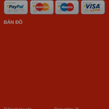
BẢN ĐỒ
Thống kê truy cập
Đang online: 26