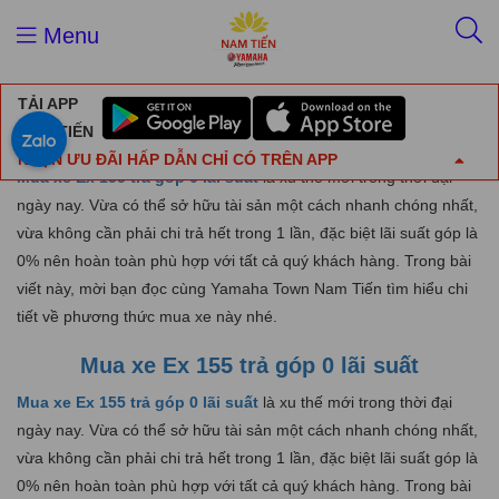
Trang chủ
Mua xe Ex 155 trả góp 0 lãi suất
Menu
Mua xe Ex 155 trả góp 0 lãi suất
TẢI APP
03/09/2023
NAM TIẾN
NHẬN ƯU ĐÃI HẤP DẪN CHỈ CÓ TRÊN APP
Mua xe Ex 155 trả góp 0 lãi suất
là xu thế mới trong thời đại
ngày nay. Vừa có thể sở hữu tài sản một cách nhanh chóng nhất,
vừa không cần phải chi trả hết trong 1 lần, đặc biệt lãi suất góp là
0% nên hoàn toàn phù hợp với tất cả quý khách hàng. Trong bài
viết này, mời bạn đọc cùng Yamaha Town Nam Tiến tìm hiểu chi
tiết về phương thức mua xe này nhé.
Mua xe Ex 155 trả góp 0 lãi suất
Mua xe Ex 155 trả góp 0 lãi suất
là xu thế mới trong thời đại
ngày nay. Vừa có thể sở hữu tài sản một cách nhanh chóng nhất,
vừa không cần phải chi trả hết trong 1 lần, đặc biệt lãi suất góp là
0% nên hoàn toàn phù hợp với tất cả quý khách hàng. Trong bài