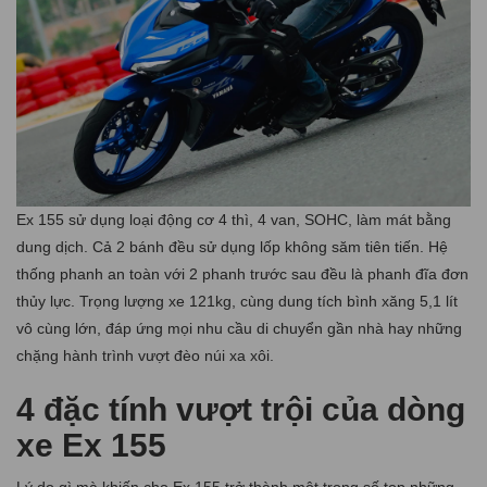
Ex 155 sử dụng loại động cơ 4 thì, 4 van, SOHC, làm mát bằng
dung dịch. Cả 2 bánh đều sử dụng lốp không săm tiên tiến. Hệ
thống phanh an toàn với 2 phanh trước sau đều là phanh đĩa đơn
thủy lực. Trọng lượng xe 121kg, cùng dung tích bình xăng 5,1 lít
vô cùng lớn, đáp ứng mọi nhu cầu di chuyển gần nhà hay những
chặng hành trình vượt đèo núi xa xôi.
4 đặc tính vượt trội của dòng
xe Ex 155
Lý do gì mà khiến cho Ex 155 trở thành một trong số top những