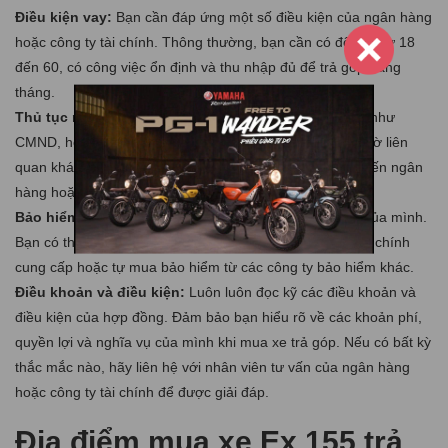
Điều kiện vay:
Bạn cần đáp ứng một số điều kiện của ngân hàng
hoặc công ty tài chính. Thông thường, bạn cần có độ tuổi từ 18
đến 60, có công việc ổn định và thu nhập đủ để trả góp hàng
tháng.
Thủ tục mua xe trả góp:
Bạn cần chuẩn bị các giấy tờ như
CMND, hộ khẩu, giấy chứng nhận thu nhập và các giấy tờ liên
quan khác. Bạn cũng cần điền đơn đăng ký vay và gửi đến ngân
hàng hoặc công ty tài chính để xét duyệt.
Bảo hiểm xe:
Hãy mua bảo hiểm xe để bảo vệ tài sản của mình.
Bạn có thể mua bảo hiểm từ ngân hàng hoặc công ty tài chính
cung cấp hoặc tự mua bảo hiểm từ các công ty bảo hiểm khác.
Điều khoản và điều kiện:
Luôn luôn đọc kỹ các điều khoản và
điều kiện của hợp đồng. Đảm bảo bạn hiểu rõ về các khoản phí,
quyền lợi và nghĩa vụ của mình khi mua xe trả góp. Nếu có bất kỳ
thắc mắc nào, hãy liên hệ với nhân viên tư vấn của ngân hàng
hoặc công ty tài chính để được giải đáp.
Địa điểm mua xe Ex 155 trả