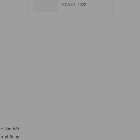
góp tại Biên Hòa
MON 07, 2022
Đồng Nai
ệc làm hết
ân phối uy