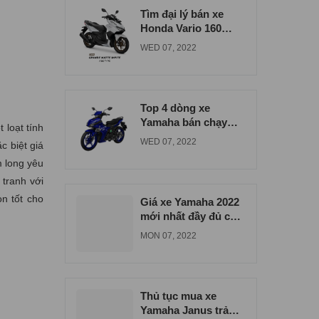
Tìm đại lý bán xe
Honda Vario 160
đúng giá tại Bình
WED 07, 2022
Dương
Top 4 dòng xe
Yamaha bán chạy
 loạt tính
nhất tại xe máy Nam
WED 07, 2022
c biệt giá
Tiến
m long yêu
 tranh với
ọn tốt cho
Giá xe Yamaha 2022
mới nhất đầy đủ các
dòng xe
MON 07, 2022
Thủ tục mua xe
Yamaha Janus trả