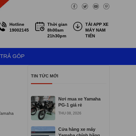
Hotline
Thời gian
TẢI APP XE
19002145
8h00am
MÁY NAM
21h30pm
TIẾN
 TRẢ GÓP
TIN TỨC MỚI
Nơi mua xe Yamaha
PG-1 giá rẻ
 Yamaha
THU 08, 2026
Cửa hàng xe máy
Yamaha chính hãng