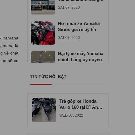
gần đây
SAT 07, 2026
Nơi mua xe Yamaha
Sirius giá rẻ uy tín
áy Yamaha
SAT 07, 2026
Yamaha là
g về chất
Đại lý xe máy Yamaha
chính hãng uỷ quyền
 nó sẽ có
TUE 06, 2026
TIN TỨC NỔI BẬT
Địa chỉ mua xe máy
Yamaha Exciter 155
VVA
TUE 06, 2026
Trả góp xe Honda
Vario 160 tại Dĩ An
uy tín chất lượng
WED 07, 2022