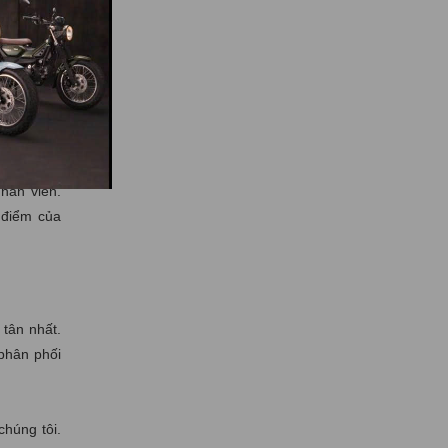
c và chất
amtien.com
 thích và
hân viên.
 điểm của
 tân nhất.
 phân phối
chúng tôi.