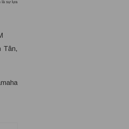
 là sự lựa
M
 Tân,
Yamaha