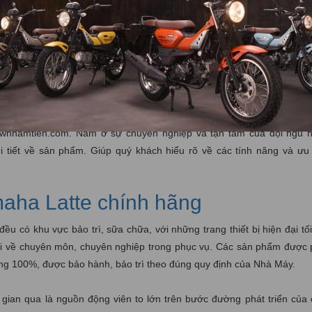
nnamtien.com. Quý khách hàng sẽ được đảm bảo an tâm về nguồn gố
 và dịch vụ hỗ trợ sau bán hàng đáng tin cậy. Ngoài ra, yamahatownn
 của Yamaha Latte. Quý khách có thể lựa chọn xe máy phù hợp với sở
nnamtien.com. Nằm ở sự chuyên nghiệp và tận tâm của đội ngũ n
i tiết về sản phẩm. Giúp quý khách hiểu rõ về các tính năng và ưu
aha Latte chính hãng
 có khu vực bảo trì, sữa chữa, với những trang thiết bị hiện đại tối
giỏi về chuyên môn, chuyên nghiệp trong phục vụ. Các sản phẩm được
ng 100%, được bảo hành, bảo trì theo đúng quy định của Nhà Máy.
 gian qua là nguồn động viên to lớn trên bước đường phát triển của 