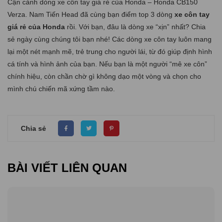
Cận cảnh dòng xe côn tay giá rẻ của Honda – Honda CB150
Verza
. Nam Tiến Head đã cùng bạn điểm top 3 dòng
xe côn tay
giá rẻ của Honda
rồi. Với bạn, đâu là dòng xe “xịn” nhất? Chia
sẻ ngày cùng chúng tôi bạn nhé! Các dòng xe côn tay luôn mang
lại một nét mạnh mẽ, trẻ trung cho người lái, từ đó giúp định hình
cá tính và hình ảnh của bạn. Nếu bạn là một người “mê xe côn”
chính hiệu, còn chần chờ gì không dạo một vòng và chọn cho
mình chú chiến mã xứng tầm nào.
Chia sẻ
BÀI VIẾT LIÊN QUAN