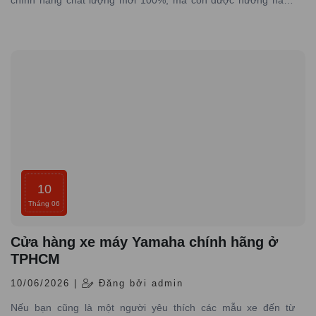
chính hãng chất lượng mới 100%, mà còn được hưởng hàng
loạt lợi ích đặc biệt từ dịch vụ, chính sách và sự chăm sóc tận
tình từ đại lý.
10
Tháng 06
Cửa hàng xe máy Yamaha chính hãng ở
TPHCM
10/06/2026 |
Đăng bởi admin
Nếu bạn cũng là một người yêu thích các mẫu xe đến từ