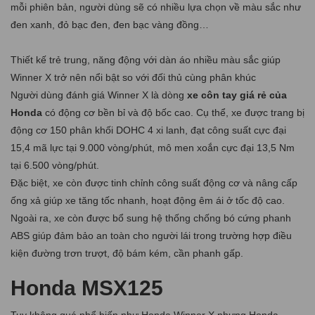
mỗi phiên bản, người dùng sẽ có nhiều lựa chọn về màu sắc như
đen xanh, đỏ bạc đen, đen bạc vàng đồng…
Thiết kế trẻ trung, năng động với dàn áo nhiều màu sắc giúp
Winner X trở nên nổi bật so với đối thủ cùng phân khúc
Người dùng đánh giá Winner X là dòng
xe côn tay giá rẻ của
Honda
có động cơ bền bỉ và độ bốc cao. Cụ thể, xe được trang bị
động cơ 150 phân khối DOHC 4 xi lanh, đạt công suất cực đại
15,4 mã lực tại 9.000 vòng/phút, mô men xoắn cực đại 13,5 Nm
tại 6.500 vòng/phút.
Đặc biệt, xe còn được tinh chỉnh công suất động cơ và nâng cấp
ống xả giúp xe tăng tốc nhanh, hoạt động êm ái ở tốc độ cao.
Ngoài ra, xe còn được bổ sung hệ thống chống bó cứng phanh
ABS giúp đảm bảo an toàn cho người lái trong trường hợp điều
kiện đường trơn trượt, độ bám kém, cần phanh gấp.
Honda MSX125