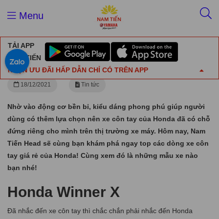
Trang chủ
Tin tức
Menu
Khám phá ngay top 3 xe côn tay giá rẻ của Honda hot nhất!
TẢI APP
Khám phá ngay top 3 xe côn tay giá rẻ của
NAM TIẾN
Honda hot nhất!
NHẬN ƯU ĐÃI HẤP DẪN CHỈ CÓ TRÊN APP
18/12/2021
Tin tức
Nhờ vào động cơ bền bỉ, kiểu dáng phong phú giúp người
dùng có thêm lựa chọn nên xe côn tay của Honda đã có chỗ
đứng riêng cho mình trên thị trường xe máy. Hôm nay, Nam
Tiến Head sẽ cùng bạn khám phá ngay top các dòng xe côn
tay giá rẻ của Honda! Cùng xem đó là những mẫu xe nào
bạn nhé!
Honda Winner X
Đã nhắc đến xe côn tay thì chắc chắn phải nhắc đến Honda