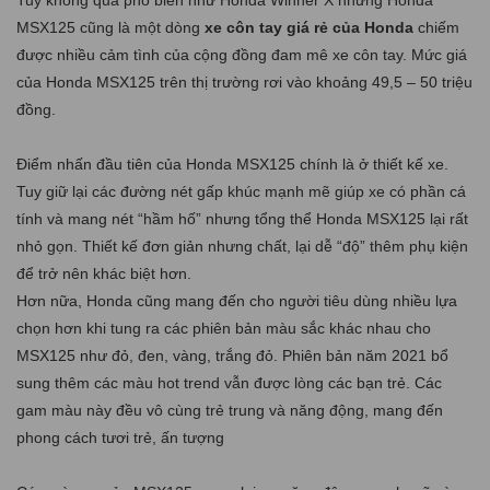
Tuy không quá phổ biến như Honda Winner X nhưng Honda
MSX125 cũng là một dòng
xe côn tay giá rẻ của Honda
chiếm
được nhiều cảm tình của cộng đồng đam mê xe côn tay. Mức giá
của Honda MSX125 trên thị trường rơi vào khoảng 49,5 – 50 triệu
đồng.
Điểm nhấn đầu tiên của Honda MSX125 chính là ở thiết kế xe.
Tuy giữ lại các đường nét gấp khúc mạnh mẽ giúp xe có phần cá
tính và mang nét “hầm hố” nhưng tổng thể Honda MSX125 lại rất
nhỏ gọn. Thiết kế đơn giản nhưng chất, lại dễ “độ” thêm phụ kiện
để trở nên khác biệt hơn.
Hơn nữa, Honda cũng mang đến cho người tiêu dùng nhiều lựa
chọn hơn khi tung ra các phiên bản màu sắc khác nhau cho
MSX125 như đỏ, đen, vàng, trắng đỏ. Phiên bản năm 2021 bổ
sung thêm các màu hot trend vẫn được lòng các bạn trẻ. Các
gam màu này đều vô cùng trẻ trung và năng động, mang đến
phong cách tươi trẻ, ấn tượng