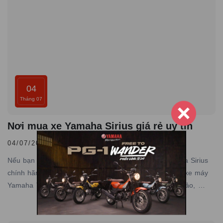
04
Tháng 07
Nơi mua xe Yamaha Sirius giá rẻ uy tín
04/07/2026 |
Đăng bởi admin
Nếu bạn cũng đang muốn sở hữu một chiếc xe Yamaha Sirius
chính hãng, giá rẻ và có bảo hành toàn quốc thì đại lý xe máy
Yamaha Town Nam Tiến chính là sự lựa chọn hoàn hảo, nơi
chuyên cung cấp các dòng xe Yamaha chính hãng, giá tốt với
dịch vụ đạt tiêu chuẩn hãng, uy tín hàng đầu.