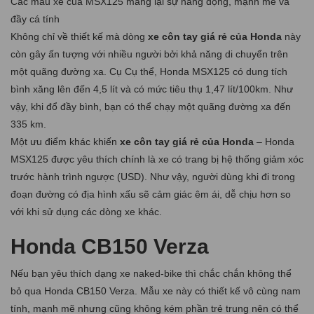
Các màu xe của MSX125 mang lại sự năng động, mạnh mẽ và
đầy cá tính
Không chỉ về thiết kế mà dòng
xe côn tay giá rẻ của Honda
này
còn gây ấn tượng với nhiều người bởi khả năng di chuyển trên
một quãng đường xa. Cụ Cụ thể, Honda MSX125 có dung tích
bình xăng lên đến 4,5 lít và có mức tiêu thụ 1,47 lít/100km. Như
vậy, khi đổ đầy bình, bạn có thể chạy một quãng đường xa đến
335 km.
Một ưu điểm khác khiến
xe côn tay giá rẻ của Honda
– Honda
MSX125 được yêu thích chính là xe có trang bị hệ thống giảm xóc
trước hành trình ngược (USD). Như vậy, người dùng khi đi trong
đoạn đường có địa hình xấu sẽ cảm giác êm ái, dễ chịu hơn so
với khi sử dụng các dòng xe khác.
Honda CB150 Verza
Nếu bạn yêu thích dạng xe naked-bike thì chắc chắn không thể
bỏ qua Honda CB150 Verza. Mẫu xe này có thiết kế vô cùng nam
tính, mạnh mẽ nhưng cũng không kém phần trẻ trung nên có thể