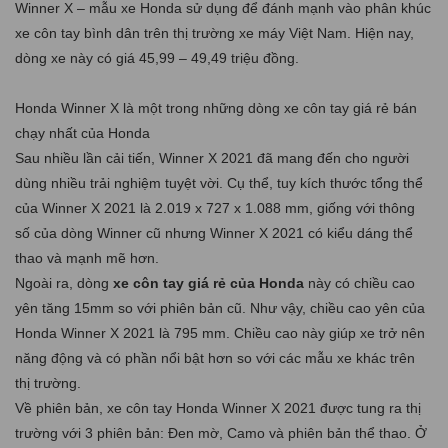
Winner X – mẫu xe Honda sử dụng để đánh mạnh vào phân khúc
xe côn tay bình dân trên thị trường xe máy Việt Nam. Hiện nay,
dòng xe này có giá 45,99 – 49,49 triệu đồng.
Honda Winner X là một trong những dòng xe côn tay giá rẻ bán
chạy nhất của Honda
Sau nhiều lần cải tiến, Winner X 2021 đã mang đến cho người
dùng nhiều trải nghiệm tuyệt vời. Cụ thể, tuy kích thước tổng thể
của Winner X 2021 là 2.019 x 727 x 1.088 mm, giống với thông
số của dòng Winner cũ nhưng Winner X 2021 có kiểu dáng thể
thao và mạnh mẽ hơn.
Ngoài ra, dòng
xe côn tay giá rẻ của Honda
này có chiều cao
yên tăng 15mm so với phiên bản cũ. Như vậy, chiều cao yên của
Honda Winner X 2021 là 795 mm. Chiều cao này giúp xe trở nên
năng động và có phần nổi bật hơn so với các mẫu xe khác trên
thị trường.
Về phiên bản, xe côn tay Honda Winner X 2021 được tung ra thị
trường với 3 phiên bản: Đen mờ, Camo và phiên bản thể thao. Ở