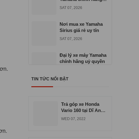
gần đây
SAT 07, 2026
Nơi mua xe Yamaha
Sirius giá rẻ uy tín
SAT 07, 2026
Đại lý xe máy Yamaha
chính hãng uỷ quyền
hơn.
TUE 06, 2026
TIN TỨC NỔI BẬT
Địa chỉ mua xe máy
Yamaha Exciter 155
VVA
TUE 06, 2026
Trả góp xe Honda
Vario 160 tại Dĩ An
uy tín chất lượng
WED 07, 2022
ơn.