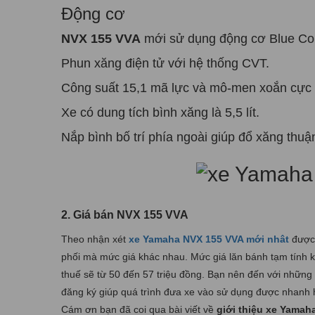
Động cơ
NVX 155 VVA
mới sử dụng động cơ Blue Cor
Phun xăng điện tử với hệ thống CVT.
Công suất 15,1 mã lực và mô-men xoắn cực 
Xe có dung tích bình xăng là 5,5 lít.
Nắp bình bố trí phía ngoài giúp đổ xăng thuận
2. Giá bán NVX 155 VVA
Theo nhận xét
xe Yamaha NVX 155 VVA mới nhât
được 
phối mà mức giá khác nhau. Mức giá lăn bánh tạm tính kh
thuế sẽ từ 50 đến 57 triệu đồng. Bạn nên đến với những 
đăng ký giúp quá trình đưa xe vào sử dụng được nhanh h
Cám ơn bạn đã coi qua bài viết về
giới thiệu xe Yamah