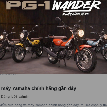
Yamaha PG-1 giá rẻ
Đăng bởi admin
 muốn sở hữu dòng xe đầy cá tính này với mức giá tốt tại khu vực 
 đại lý cửa hàng Yamaha Town Nam Tiến, nơi lý tưởng để mua xe Ya
đáng tin cậy.
 máy Yamaha chính hãng gần đây
Đăng bởi admin
kiếm cửa hàng xe máy Yamaha chính hãng gần đây, thì lựa chọn lý tư