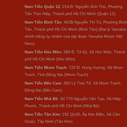
Nam Tiến Quận 12
: 21A Đ. Nguyễn Ảnh Thủ, Phường
Tân Thới Hiệp, Thành phố Hồ Chí Minh (Quận 12).
Nam Tiến Bình Tân
: 463B Nguyễn Thị Tú, Phường Bình
Tân, Thành phố Hồ Chí Minh (Bình Tân) (Đại lý Yamaha
chính hãng ủy nhiệm của tập đoàn Yamaha Motor Việt
Nam).
Nam Tiến Hóc Môn
: 385 Đ. Tô Ký, Xã Hóc Môn, Thành
phố Hồ Chí Minh (Hóc Môn).
Nam Tiến Nhơn Trạch
: 720 Đ. Hùng Vương, Xã Nhơn
Trạch, Tỉnh Đồng Nai (Nhơn Trạch).
Nam Tiến Bến Cam
: 360 Lý Thái Tổ, Xã Nhơn Trạch,
Đồng Nai (Bến Cam).
Nam Tiến Nhà Bè
:
Số 770 Nguyễn Văn Tạo, Xã Hiệp
Phước, Thành phố Hồ Chí Minh (Nhà Bè).
Nam Tiến Tân Kim
: 192 QL50, Ấp Kim Điền, Xã Cần
Giuộc, Tây Ninh (Tân Kim).