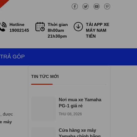
Hotline
Thời gian
TẢI APP XE
19002145
8h00am
MÁY NAM
21h30pm
TIẾN
 TRẢ GÓP
TIN TỨC MỚI
Nơi mua xe Yamaha
PG-1 giá rẻ
o, được
THU 08, 2026
e máy
Cửa hàng xe máy
Yamaha chính hãng