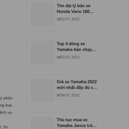
Tìm đại lý bán xe
Honda Vario 160
đúng giá tại Bình
WED 07, 2022
Dương
Top 4 dòng xe
Yamaha bán chạy
nhất tại xe máy Nam
WED 07, 2022
Tiến
Giá xe Yamaha 2022
mới nhất đầy đủ các
dòng xe
MON 07, 2022
lý phân
ng loại
dịch vụ
Thủ tục mua xe
Yamaha Janus trả
, hy