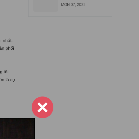
góp tại Biên Hòa
MON 07, 2022
Đồng Nai
n nhất.
ân phối
 tôi.
ôn là sự