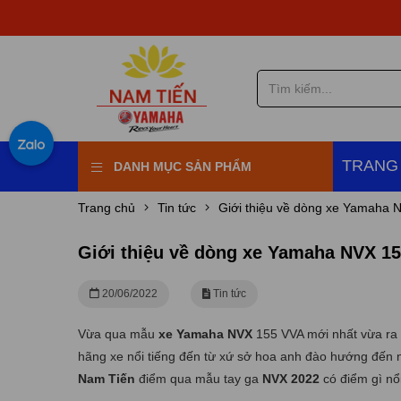
Đăng 
TRANG
DANH MỤC SẢN PHẨM
Trang chủ
Tin tức
Giới thiệu về dòng xe Yamaha 
Giới thiệu về dòng xe Yamaha NVX 1
20/06/2022
Tin tức
Vừa qua mẫu
xe Yamaha NVX
155 VVA mới nhất vừa ra m
hãng xe nổi tiếng đến từ xứ sở hoa anh đào hướng đến n
Nam Tiến
điểm qua mẫu tay ga
NVX 2022
có điểm gì nổi