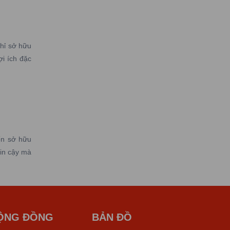
hỉ sở hữu
i ích đặc
ốn sở hữu
tin cậy mà
ỘNG ĐỒNG
BẢN ĐỒ