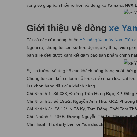
vọng sẽ giúp bạn hiểu rõ hơn về dòng xe
Yamaha NVX 1
Giới thiệu về dòng
xe Ya
Tất cả các cửa hàng thuộc
Hệ thống Xe máy Nam Tiến
đề
Ngoài ra, chúng tôi còn sở hữu đội ngũ kỹ thuật viên g
bán sỉ lẻ đều được cam kết đảm bảo sản phẩm chính hã
Sự tin tưởng và ủng hộ của khách hàng trong suốt thời g
Chúng tôi cam kết sẽ luôn nỗ lực cả về nhân lực, vật lự
lựa chọn hàng đầu của khách hàng.
Chi Nhánh 1: Số 338, Đường Trần Hưng Đạo, KP. Đông B
Chi Nhánh 2: Số 19a/2, Nguyễn Ảnh Thủ, KP.2, Phường 
Chi Nhánh 3: Số 12/1N Tô Ký, Tam Đông, Thới Tam Thô
Chi Nhánh 4: 436B, Đường Nguyễn Thị Tú, Phường Bình
Chi nhánh 4 là đại lý bán xe Yamaha chính hãng ủy nhi