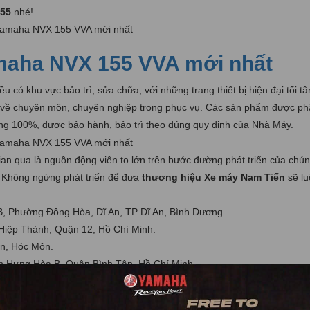
55
nhé!
maha NVX 155 VVA mới nhất
u có khu vực bảo trì, sửa chữa, với những trang thiết bị hiện đại tối tâ
iỏi về chuyên môn, chuyên nghiệp trong phục vụ. Các sản phẩm được ph
ng 100%, được bảo hành, bảo trì theo đúng quy định của Nhà Máy.
ian qua là nguồn động viên to lớn trên bước đường phát triển của chúng
c. Không ngừng phát triển để đưa
thương hiệu Xe máy Nam Tiến
sẽ lu
, Phường Đông Hòa, Dĩ An, TP Dĩ An, Bình Dương.
Hiệp Thành, Quận 12, Hồ Chí Minh.
n, Hóc Môn.
 Hưng Hòa B, Quận Bình Tân, Hồ Chí Minh.
ệm của tập đoàn Yamaha Motor Việt Nam.