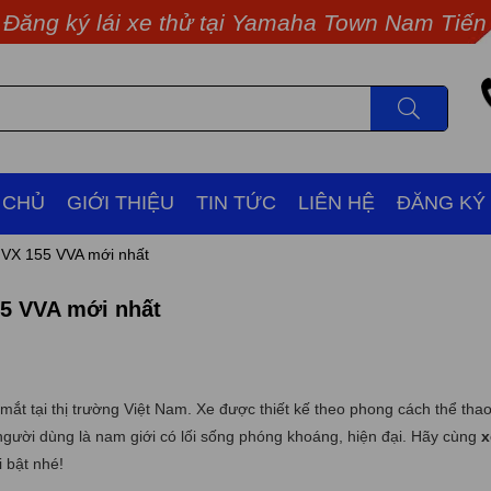
ký lái xe thử tại Yamaha Town Nam Tiến
 CHỦ
GIỚI THIỆU
TIN TỨC
LIÊN HỆ
ĐĂNG KÝ
NVX 155 VVA mới nhất
55 VVA mới nhất
ắt tại thị trường Việt Nam. Xe được thiết kế theo phong cách thể tha
gười dùng là nam giới có lối sống phóng khoáng, hiện đại. Hãy cùng
x
 bật nhé!