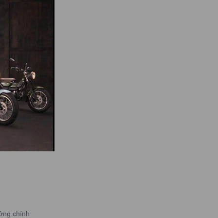
miền Nam,
maha PG-1
ởng chính