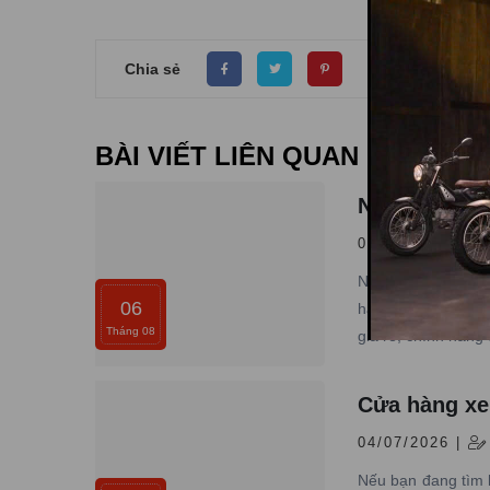
Chia sẻ
BÀI VIẾT LIÊN QUAN
Nơi mua xe 
06/08/2026 |
Nếu bạn cũng đang
06
hãy tham khảo qua
Tháng 08
giá rẻ, chính hãng 
Cửa hàng xe
04/07/2026 |
Nếu bạn đang tìm 