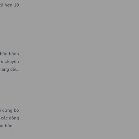
có hơn 10
 bảo hành
ơi chuyên
 hàng đầu.
ì đừng bỏ
 các dòng
ảo hành –