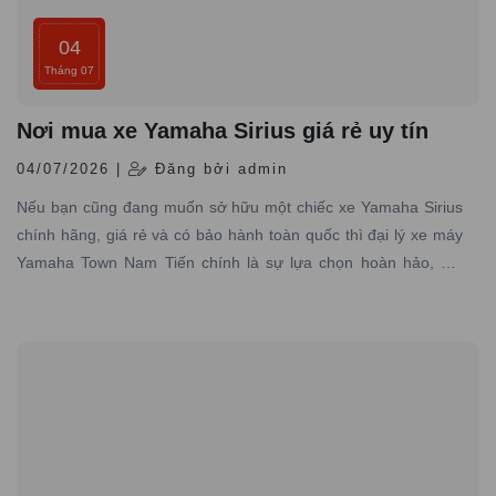
04
Tháng 07
Nơi mua xe Yamaha Sirius giá rẻ uy tín
04/07/2026 |
Đăng bởi admin
Nếu bạn cũng đang muốn sở hữu một chiếc xe Yamaha Sirius
chính hãng, giá rẻ và có bảo hành toàn quốc thì đại lý xe máy
Yamaha Town Nam Tiến chính là sự lựa chọn hoàn hảo, nơi
chuyên cung cấp các dòng xe Yamaha chính hãng, giá tốt với
dịch vụ đạt tiêu chuẩn hãng, uy tín hàng đầu.