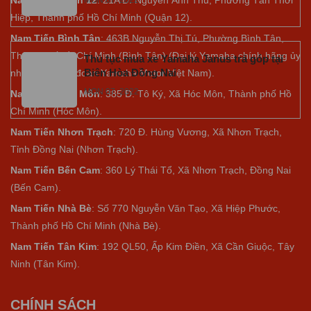
Nam Tiến Quận 12
: 21A Đ. Nguyễn Ảnh Thủ, Phường Tân Thới
MON 07, 2022
Hiệp, Thành phố Hồ Chí Minh (Quận 12).
Nam Tiến Bình Tân
: 463B Nguyễn Thị Tú, Phường Bình Tân,
Thành phố Hồ Chí Minh (Bình Tân) (Đại lý Yamaha chính hãng ủy
Thủ tục mua xe Yamaha Janus trả góp tại
Biên Hòa Đồng Nai
nhiệm của tập đoàn Yamaha Motor Việt Nam).
MON 07, 2022
Nam Tiến Hóc Môn
: 385 Đ. Tô Ký, Xã Hóc Môn, Thành phố Hồ
Chí Minh (Hóc Môn).
Nam Tiến Nhơn Trạch
: 720 Đ. Hùng Vương, Xã Nhơn Trạch,
Tỉnh Đồng Nai (Nhơn Trạch).
Nam Tiến Bến Cam
: 360 Lý Thái Tổ, Xã Nhơn Trạch, Đồng Nai
(Bến Cam).
Nam Tiến Nhà Bè
:
Số 770 Nguyễn Văn Tạo, Xã Hiệp Phước,
Thành phố Hồ Chí Minh (Nhà Bè).
Nam Tiến Tân Kim
: 192 QL50, Ấp Kim Điền, Xã Cần Giuộc, Tây
Ninh (Tân Kim).
CHÍNH SÁCH