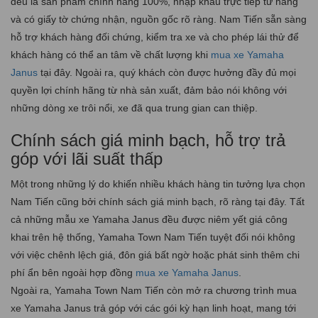
đều là sản phẩm chính hãng 100%, nhập khẩu trực tiếp từ hãng
và có giấy tờ chứng nhận, nguồn gốc rõ ràng. Nam Tiến sẵn sàng
hỗ trợ khách hàng đối chứng, kiểm tra xe và cho phép lái thử để
khách hàng có thể an tâm về chất lượng khi
mua xe Yamaha
Janus
tại đây. Ngoài ra, quý khách còn được hưởng đầy đủ mọi
quyền lợi chính hãng từ nhà sản xuất, đảm bảo nói không với
những dòng xe trôi nổi, xe đã qua trung gian can thiệp.
Chính sách giá minh bạch, hỗ trợ trả
góp với lãi suất thấp
Một trong những lý do khiến nhiều khách hàng tin tưởng lựa chọn
Nam Tiến cũng bởi chính sách giá minh bạch, rõ ràng tại đây. Tất
cả những mẫu xe Yamaha Janus đều được niêm yết giá công
khai trên hệ thống, Yamaha Town Nam Tiến tuyệt đối nói không
với việc chênh lệch giá, đôn giá bất ngờ hoặc phát sinh thêm chi
phí ẩn bên ngoài hợp đồng
mua xe Yamaha Janus
.
Ngoài ra, Yamaha Town Nam Tiến còn mở ra chương trình mua
xe Yamaha Janus trả góp với các gói kỳ hạn linh hoạt, mang tới