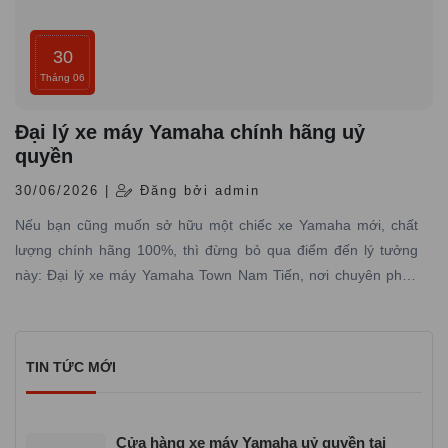
30
Tháng 06
Đại lý xe máy Yamaha chính hãng uỷ
quyền
30/06/2026 |
Đăng bởi admin
Nếu bạn cũng muốn sở hữu một chiếc xe Yamaha mới, chất
lượng chính hãng 100%, thì đừng bỏ qua điểm đến lý tưởng
này: Đại lý xe máy Yamaha Town Nam Tiến, nơi chuyên phân
phối các dòng xe máy Yamaha được nhập trực tiếp hãng với
đầy đủ giấy tờ hợp pháp và có dịch vụ bảo hành – bảo dưỡng
chuyên nghiệp
TIN TỨC MỚI
Cửa hàng xe máy Yamaha uỷ quyền tại