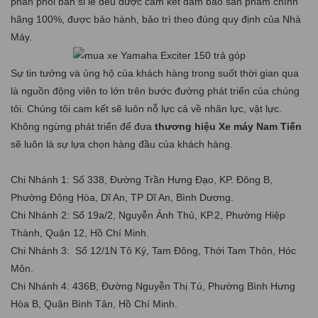
phân phối bán sỉ lẻ đều được cam kết đảm bảo sản phẩm chính
hãng 100%, được bảo hành, bảo trì theo đúng quy định của Nhà
Máy.
Sự tin tưởng và ủng hộ của khách hàng trong suốt thời gian qua
là nguồn động viên to lớn trên bước đường phát triển của chúng
tôi. Chúng tôi cam kết sẽ luôn nỗ lực cả về nhân lực, vật lực.
Không ngừng phát triển để đưa
thương hiệu Xe máy Nam Tiến
sẽ luôn là sự lựa chọn hàng đầu của khách hàng.
Chi Nhánh 1: Số 338, Đường Trần Hưng Đạo, KP. Đông B,
Phường Đông Hòa, Dĩ An, TP Dĩ An, Bình Dương.
Chi Nhánh 2: Số 19a/2, Nguyễn Ảnh Thủ, KP.2, Phường Hiệp
Thành, Quận 12, Hồ Chí Minh.
Chi Nhánh 3: Số 12/1N Tô Ký, Tam Đông, Thới Tam Thôn, Hóc
Môn.
Chi Nhánh 4: 436B, Đường Nguyễn Thị Tú, Phường Bình Hưng
Hòa B, Quận Bình Tân, Hồ Chí Minh.