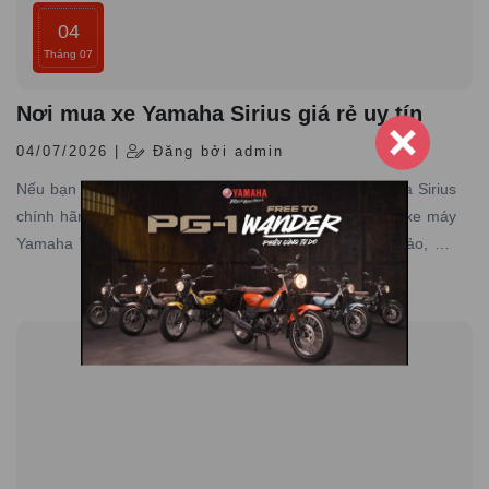
04
Tháng 07
Nơi mua xe Yamaha Sirius giá rẻ uy tín
04/07/2026 |
Đăng bởi admin
Nếu bạn cũng đang muốn sở hữu một chiếc xe Yamaha Sirius
chính hãng, giá rẻ và có bảo hành toàn quốc thì đại lý xe máy
Yamaha Town Nam Tiến chính là sự lựa chọn hoàn hảo, nơi
chuyên cung cấp các dòng xe Yamaha chính hãng, giá tốt với
dịch vụ đạt tiêu chuẩn hãng, uy tín hàng đầu.