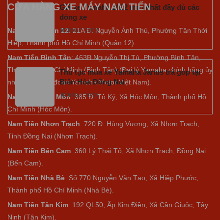
CỬA HÀNG XE MÁY NAM TIẾN
Giá xe Yamaha 2022 mới nhất đầy đủ các
dòng xe
Nam Tiến Quận 12
: 21A Đ. Nguyễn Ảnh Thủ, Phường Tân Thới
MON 07, 2022
Hiệp, Thành phố Hồ Chí Minh (Quận 12).
Nam Tiến Bình Tân
: 463B Nguyễn Thị Tú, Phường Bình Tân,
Thành phố Hồ Chí Minh (Bình Tân) (Đại lý Yamaha chính hãng ủy
Thủ tục mua xe Yamaha Janus trả góp tại
Biên Hòa Đồng Nai
nhiệm của tập đoàn Yamaha Motor Việt Nam).
MON 07, 2022
Nam Tiến Hóc Môn
: 385 Đ. Tô Ký, Xã Hóc Môn, Thành phố Hồ
Chí Minh (Hóc Môn).
Nam Tiến Nhơn Trạch
: 720 Đ. Hùng Vương, Xã Nhơn Trạch,
Tỉnh Đồng Nai (Nhơn Trạch).
Nam Tiến Bến Cam
: 360 Lý Thái Tổ, Xã Nhơn Trạch, Đồng Nai
(Bến Cam).
Nam Tiến Nhà Bè
:
Số 770 Nguyễn Văn Tạo, Xã Hiệp Phước,
Thành phố Hồ Chí Minh (Nhà Bè).
Nam Tiến Tân Kim
: 192 QL50, Ấp Kim Điền, Xã Cần Giuộc, Tây
Ninh (Tân Kim).