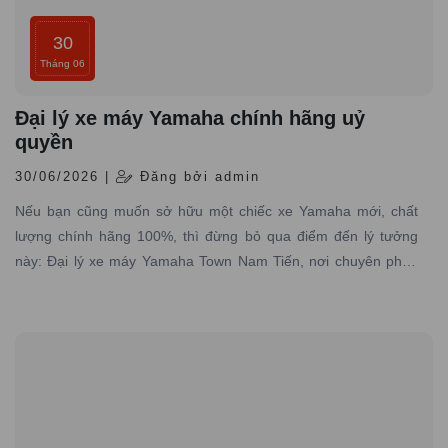
30
Tháng 06
Đại lý xe máy Yamaha chính hãng uỷ
quyền
30/06/2026 |
Đăng bởi admin
Nếu bạn cũng muốn sở hữu một chiếc xe Yamaha mới, chất
lượng chính hãng 100%, thì đừng bỏ qua điểm đến lý tưởng
này: Đại lý xe máy Yamaha Town Nam Tiến, nơi chuyên phân
phối các dòng xe máy Yamaha được nhập trực tiếp hãng với
đầy đủ giấy tờ hợp pháp và có dịch vụ bảo hành – bảo dưỡng
chuyên nghiệp