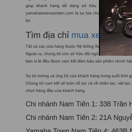
giúp khách hàng dễ dàng sở hữu chiếc xe mà mìn
yamahatownnamtien.com là sự lựa chọn đáng tin cậy để
lợi.
Tìm địa chỉ
mua xe máy Ya
Tất cả các cửa hàng thuộc Hệ thống Xe máy Nam Tiến đều c
Ngoài ra, chúng tôi còn sở hữu đội ngũ kỹ thuật viên g
bán sỉ lẻ đều được cam kết đảm bảo sản phẩm chính hã
Sự tin tưởng và ủng hộ của khách hàng trong suốt thời g
Chúng tôi cam kết sẽ luôn nỗ lực cả về nhân lực, vật lự
chọn hàng đầu của khách hàng.
Chi nhánh Nam Tiến 1: 338 Trần
Chi nhánh Nam Tiến 2: 21A Nguy
Yamaha Town Nam Tiến 4: 463B N