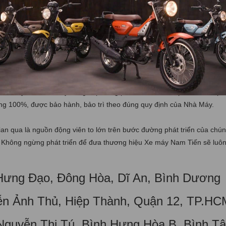
h mong muốn. Với uy tín và chất lượng dịch vụ đã được khẳ
 mua xe máy Yamaha Grande với giá tốt và trải nghiệm mua sắm an t
maha Grande giá tốt
ó khu vực bảo trì, sữa chữa, với những trang thiết bị hiện đại tối tâ
iỏi về chuyên môn, chuyên nghiệp trong phục vụ. Các sản phẩm được ph
ng 100%, được bảo hành, bảo trì theo đúng quy định của Nhà Máy.
ian qua là nguồn động viên to lớn trên bước đường phát triển của chúng
c. Không ngừng phát triển để đưa thương hiệu Xe máy Nam Tiến sẽ luôn
 Hưng Đạo, Đông Hòa, Dĩ An, Bình Dương
ễn Ảnh Thủ, Hiệp Thành, Quận 12, TP.HC
guyễn Thị Tú, Bình Hưng Hòa B, Bình Tâ