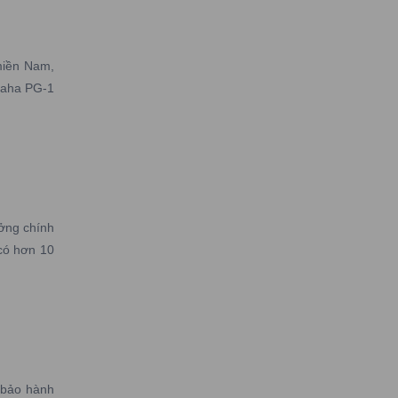
miền Nam,
maha PG-1
ởng chính
có hơn 10
 bảo hành