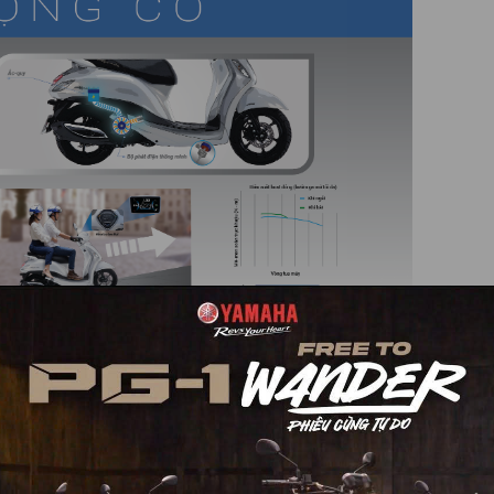
các chương trình khuyến mãi, giảm giá đặc biệt và hỗ trợ trả góp l