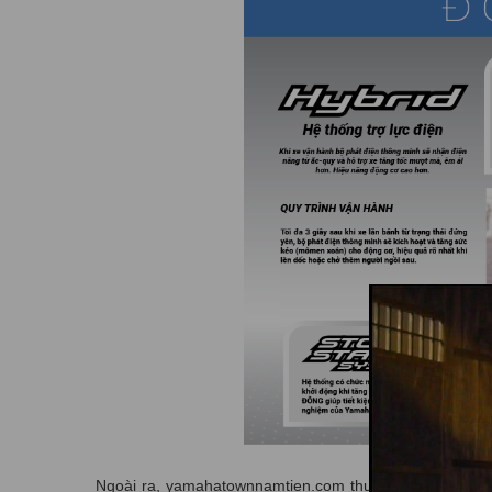
Ngoài ra, yamahatownnamtien.com thường xuyên tổ chức 