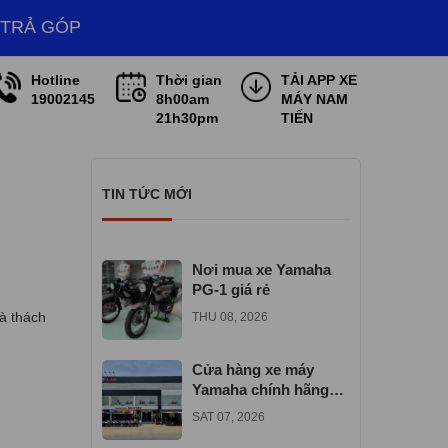
 TRẢ GÓP
Hotline
Thời gian
TẢI APP XE
19002145
8h00am
MÁY NAM
21h30pm
TIẾN
TIN TỨC MỚI
Nơi mua xe Yamaha
PG-1 giá rẻ
à thách
THU 08, 2026
Cửa hàng xe máy
Yamaha chính hãng
gần đây
SAT 07, 2026