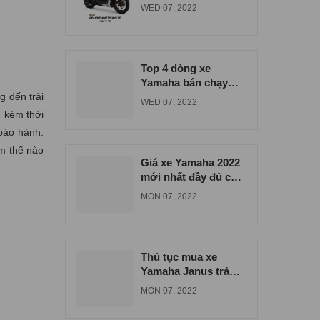
đúng giá tại Bình
WED 07, 2022
Dương
Top 4 dòng xe
Yamaha bán chạy
g đến trải
nhất tại xe máy Nam
WED 07, 2022
Tiến
n kém thời
 bảo hành.
àm thế nào
Giá xe Yamaha 2022
mới nhất đầy đủ các
dòng xe
MON 07, 2022
Thủ tục mua xe
Yamaha Janus trả
góp tại Biên Hòa
MON 07, 2022
Đồng Nai