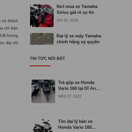
Nơi mua xe Yamaha
Sirius giá rẻ uy tín
 và thách
SAT 07, 2026
ịa chỉ bán
chất lượng
Đại lý xe máy Yamaha
chính hãng uỷ quyền
ìm địa chỉ
TUE 06, 2026
TIN TỨC NỔI BẬT
Địa chỉ mua xe máy
Yamaha Exciter 155
VVA
TUE 06, 2026
Trả góp xe Honda
Vario 160 tại Dĩ An
uy tín chất lượng
WED 07, 2022
Tìm đại lý bán xe
Honda Vario 160