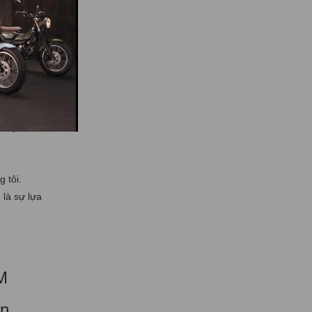
ng định,
oàn, tiện
n nhất.
ân phối
 tôi.
 là sự lựa
M
n,