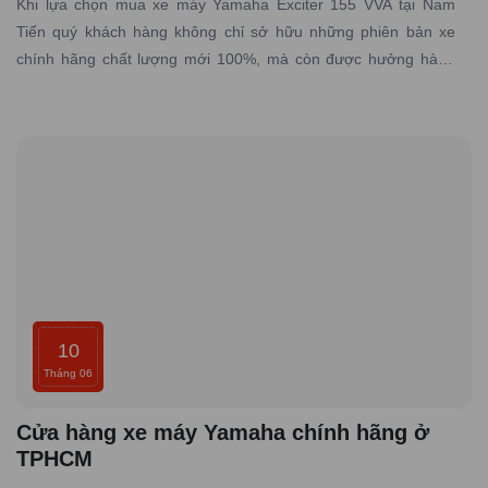
Khi lựa chọn mua xe máy Yamaha Exciter 155 VVA tại Nam
Tiến quý khách hàng không chỉ sở hữu những phiên bản xe
chính hãng chất lượng mới 100%, mà còn được hưởng hàng
loạt lợi ích đặc biệt từ dịch vụ, chính sách và sự chăm sóc tận
tình từ đại lý.
10
Tháng 06
Cửa hàng xe máy Yamaha chính hãng ở
TPHCM