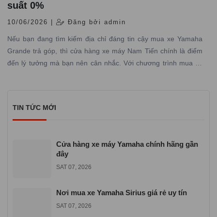
suất 0%
10/06/2026 |
Đăng bởi admin
Nếu bạn đang tìm kiếm địa chỉ đáng tin cậy mua xe Yamaha
Grande trả góp, thì cửa hàng xe máy Nam Tiến chính là điểm
đến lý tưởng mà bạn nên cân nhắc. Với chương trình mua xe
Yamaha Grande trả góp lãi suất 0% tại Yamaha Town Nam
Tiến, bạn sẽ không còn những nỗi lo về tài chính và dễ dàng sở
hữu phiên bản Yamaha Grande mới nhất đầy phong cách và
TIN TỨC MỚI
tiện ích.
Cửa hàng xe máy Yamaha chính hãng gần
đây
SAT 07, 2026
Nơi mua xe Yamaha Sirius giá rẻ uy tín
SAT 07, 2026