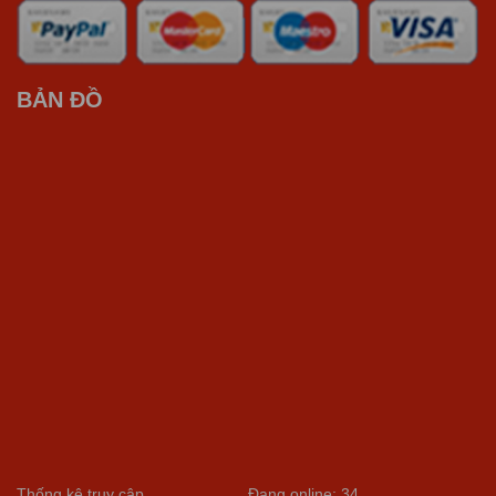
BẢN ĐỒ
Thống kê truy cập
Đang online: 34