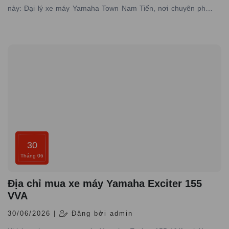
này: Đại lý xe máy Yamaha Town Nam Tiến, nơi chuyên phân
phối các dòng xe máy Yamaha được nhập trực tiếp hãng với
đầy đủ giấy tờ hợp pháp và có dịch vụ bảo hành – bảo dưỡng
chuyên nghiệp
30
Tháng 06
Địa chỉ mua xe máy Yamaha Exciter 155
VVA
30/06/2026 |
Đăng bởi admin