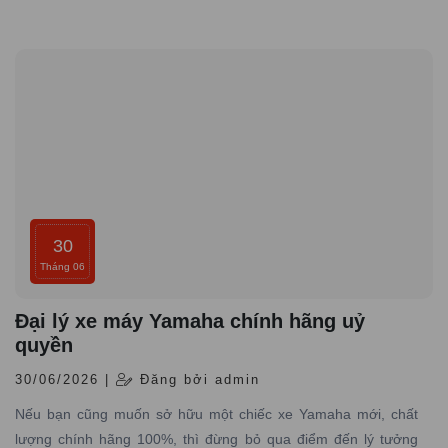
chuyên cung cấp các dòng xe Yamaha chính hãng, giá tốt với
dịch vụ đạt tiêu chuẩn hãng, uy tín hàng đầu.
30
Tháng 06
Đại lý xe máy Yamaha chính hãng uỷ
quyền
30/06/2026 |
Đăng bởi admin
Nếu bạn cũng muốn sở hữu một chiếc xe Yamaha mới, chất
lượng chính hãng 100%, thì đừng bỏ qua điểm đến lý tưởng