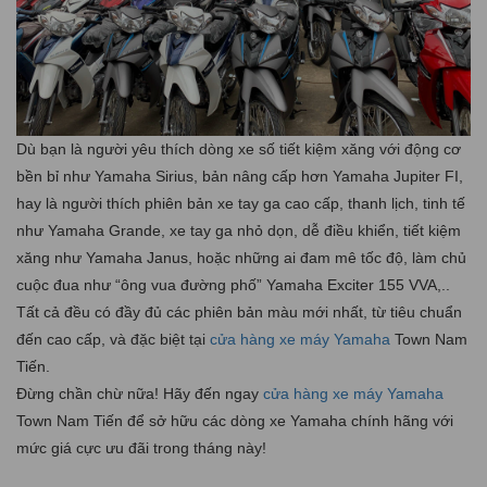
Dù bạn là người yêu thích dòng xe số tiết kiệm xăng với động cơ
bền bỉ như Yamaha Sirius, bản nâng cấp hơn Yamaha Jupiter FI,
hay là người thích phiên bản xe tay ga cao cấp, thanh lịch, tinh tế
như Yamaha Grande, xe tay ga nhỏ dọn, dễ điều khiển, tiết kiệm
xăng như Yamaha Janus, hoặc những ai đam mê tốc độ, làm chủ
cuộc đua như “ông vua đường phố” Yamaha Exciter 155 VVA,..
Tất cả đều có đầy đủ các phiên bản màu mới nhất, từ tiêu chuẩn
đến cao cấp, và đặc biệt tại
cửa hàng xe máy Yamaha
Town Nam
Tiến.
Đừng chần chừ nữa! Hãy đến ngay
cửa hàng xe máy Yamaha
Town Nam Tiến để sở hữu các dòng xe Yamaha chính hãng với
mức giá cực ưu đãi trong tháng này!