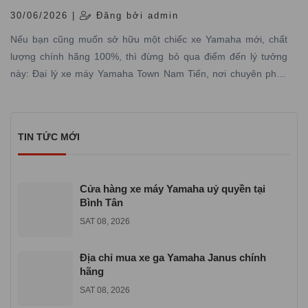
30/06/2026 |
Đăng bởi admin
Nếu bạn cũng muốn sở hữu một chiếc xe Yamaha mới, chất
lượng chính hãng 100%, thì đừng bỏ qua điểm đến lý tưởng
này: Đại lý xe máy Yamaha Town Nam Tiến, nơi chuyên phân
phối các dòng xe máy Yamaha được nhập trực tiếp hãng với
đầy đủ giấy tờ hợp pháp và có dịch vụ bảo hành – bảo dưỡng
chuyên nghiệp
TIN TỨC MỚI
Cửa hàng xe máy Yamaha uỷ quyền tại
Bình Tân
SAT 08, 2026
Địa chỉ mua xe ga Yamaha Janus chính
hãng
SAT 08, 2026