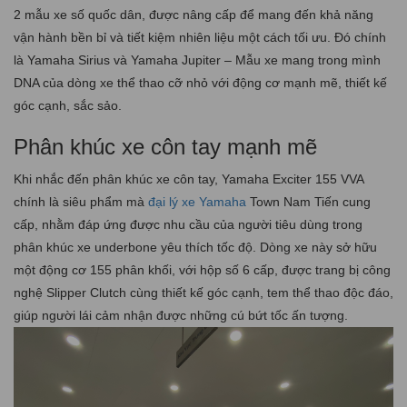
2 mẫu xe số quốc dân, được nâng cấp để mang đến khả năng
vận hành bền bỉ và tiết kiệm nhiên liệu một cách tối ưu. Đó chính
là Yamaha Sirius và Yamaha Jupiter – Mẫu xe mang trong mình
DNA của dòng xe thể thao cỡ nhỏ với động cơ mạnh mẽ, thiết kế
góc cạnh, sắc sảo.
Phân khúc xe côn tay mạnh mẽ
Khi nhắc đến phân khúc xe côn tay, Yamaha Exciter 155 VVA
chính là siêu phẩm mà
đại lý xe Yamaha
Town Nam Tiến cung
cấp, nhằm đáp ứng được nhu cầu của người tiêu dùng trong
phân khúc xe underbone yêu thích tốc độ. Dòng xe này sở hữu
một động cơ 155 phân khối, với hộp số 6 cấp, được trang bị công
nghệ Slipper Clutch cùng thiết kế góc cạnh, tem thể thao độc đáo,
giúp người lái cảm nhận được những cú bứt tốc ấn tượng.