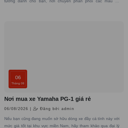
tưởng dành cho bạn, nơi chuyên phân phối các mẫu xe
Yamaha Janus chính hãng với đủ phiên bản màu độc đáo
06
Tháng 08
Nơi mua xe Yamaha PG-1 giá rẻ
06/08/2026 |
Đăng bởi admin
Nếu bạn cũng đang muốn sở hữu dòng xe đầy cá tính này với
mức giá tốt tại khu vực miền Nam, hãy tham khảo qua đại lý