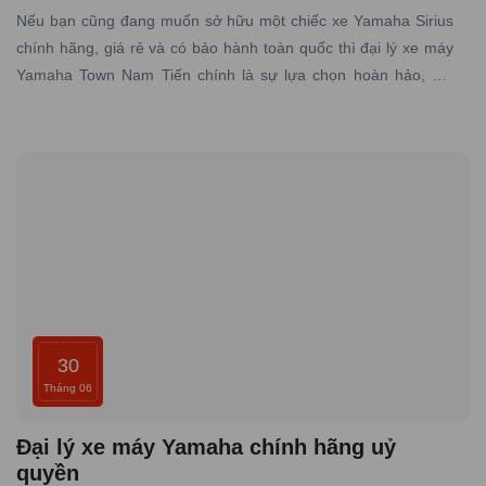
Nếu bạn cũng đang muốn sở hữu một chiếc xe Yamaha Sirius
chính hãng, giá rẻ và có bảo hành toàn quốc thì đại lý xe máy
Yamaha Town Nam Tiến chính là sự lựa chọn hoàn hảo, nơi
chuyên cung cấp các dòng xe Yamaha chính hãng, giá tốt với
dịch vụ đạt tiêu chuẩn hãng, uy tín hàng đầu.
30
Tháng 06
Đại lý xe máy Yamaha chính hãng uỷ
quyền