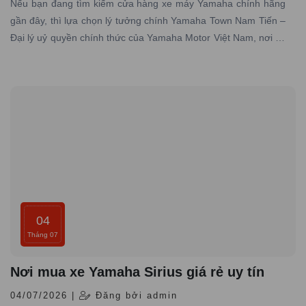
Nếu bạn đang tìm kiếm cửa hàng xe máy Yamaha chính hãng
gần đây, thì lựa chọn lý tưởng chính Yamaha Town Nam Tiến –
Đại lý uỷ quyền chính thức của Yamaha Motor Việt Nam, nơi có
hơn 10 năm kinh nghiệm trong lĩnh vực phân phối xe máy
Yamaha chính hãng trên toàn quốc
04
Tháng 07
Nơi mua xe Yamaha Sirius giá rẻ uy tín
04/07/2026 |
Đăng bởi admin