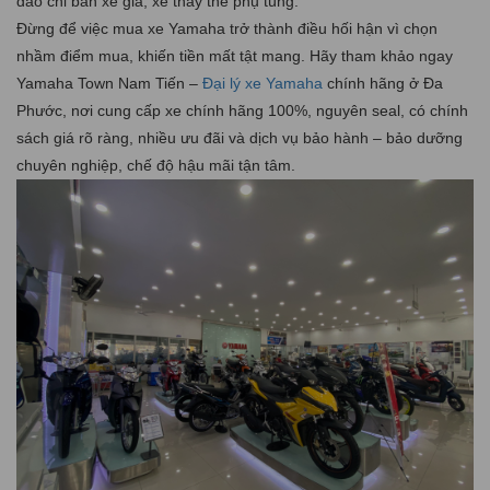
đảo chỉ bán xe giả, xe thay thế phụ tùng.
Đừng để việc mua xe Yamaha trở thành điều hối hận vì chọn
nhầm điểm mua, khiến tiền mất tật mang. Hãy tham khảo ngay
Yamaha Town Nam Tiến –
Đại lý xe Yamaha
chính hãng ở Đa
Phước, nơi cung cấp xe chính hãng 100%, nguyên seal, có chính
sách giá rõ ràng, nhiều ưu đãi và dịch vụ bảo hành – bảo dưỡng
chuyên nghiệp, chế độ hậu mãi tận tâm.