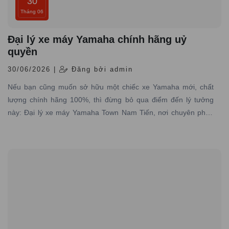
30
Tháng 06
Đại lý xe máy Yamaha chính hãng uỷ
quyền
30/06/2026 |
Đăng bởi admin
Nếu bạn cũng muốn sở hữu một chiếc xe Yamaha mới, chất
lượng chính hãng 100%, thì đừng bỏ qua điểm đến lý tưởng
này: Đại lý xe máy Yamaha Town Nam Tiến, nơi chuyên phân
phối các dòng xe máy Yamaha được nhập trực tiếp hãng với
đầy đủ giấy tờ hợp pháp và có dịch vụ bảo hành – bảo dưỡng
chuyên nghiệp