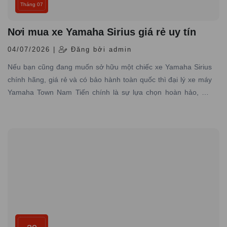
Tháng 07
Nơi mua xe Yamaha Sirius giá rẻ uy tín
04/07/2026 |
Đăng bởi admin
Nếu bạn cũng đang muốn sở hữu một chiếc xe Yamaha Sirius
chính hãng, giá rẻ và có bảo hành toàn quốc thì đại lý xe máy
Yamaha Town Nam Tiến chính là sự lựa chọn hoàn hảo, nơi
chuyên cung cấp các dòng xe Yamaha chính hãng, giá tốt với
dịch vụ đạt tiêu chuẩn hãng, uy tín hàng đầu.