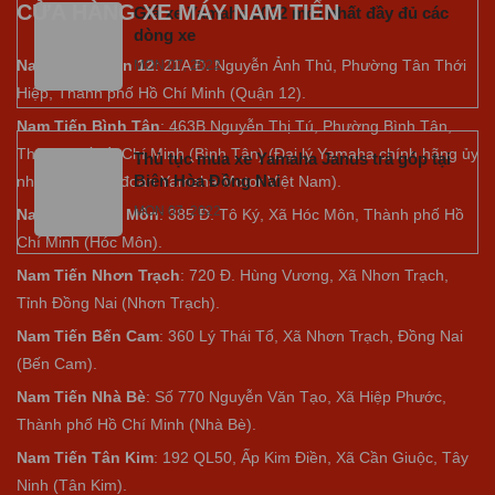
CỬA HÀNG XE MÁY NAM TIẾN
Giá xe Yamaha 2022 mới nhất đầy đủ các
dòng xe
Nam Tiến Quận 12
: 21A Đ. Nguyễn Ảnh Thủ, Phường Tân Thới
MON 07, 2022
Hiệp, Thành phố Hồ Chí Minh (Quận 12).
Nam Tiến Bình Tân
: 463B Nguyễn Thị Tú, Phường Bình Tân,
Thành phố Hồ Chí Minh (Bình Tân) (Đại lý Yamaha chính hãng ủy
Thủ tục mua xe Yamaha Janus trả góp tại
Biên Hòa Đồng Nai
nhiệm của tập đoàn Yamaha Motor Việt Nam).
MON 07, 2022
Nam Tiến Hóc Môn
: 385 Đ. Tô Ký, Xã Hóc Môn, Thành phố Hồ
Chí Minh (Hóc Môn).
Nam Tiến Nhơn Trạch
: 720 Đ. Hùng Vương, Xã Nhơn Trạch,
Tỉnh Đồng Nai (Nhơn Trạch).
Nam Tiến Bến Cam
: 360 Lý Thái Tổ, Xã Nhơn Trạch, Đồng Nai
(Bến Cam).
Nam Tiến Nhà Bè
:
Số 770 Nguyễn Văn Tạo, Xã Hiệp Phước,
Thành phố Hồ Chí Minh (Nhà Bè).
Nam Tiến Tân Kim
: 192 QL50, Ấp Kim Điền, Xã Cần Giuộc, Tây
Ninh (Tân Kim).