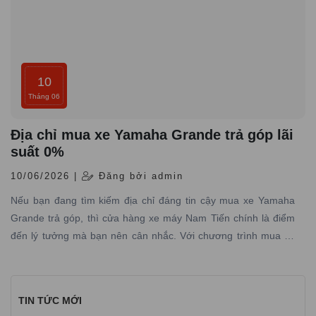
10
Tháng 06
Địa chỉ mua xe Yamaha Grande trả góp lãi
suất 0%
10/06/2026 |
Đăng bởi admin
Nếu bạn đang tìm kiếm địa chỉ đáng tin cậy mua xe Yamaha
Grande trả góp, thì cửa hàng xe máy Nam Tiến chính là điểm
đến lý tưởng mà bạn nên cân nhắc. Với chương trình mua xe
Yamaha Grande trả góp lãi suất 0% tại Yamaha Town Nam
Tiến, bạn sẽ không còn những nỗi lo về tài chính và dễ dàng sở
hữu phiên bản Yamaha Grande mới nhất đầy phong cách và
TIN TỨC MỚI
tiện ích.