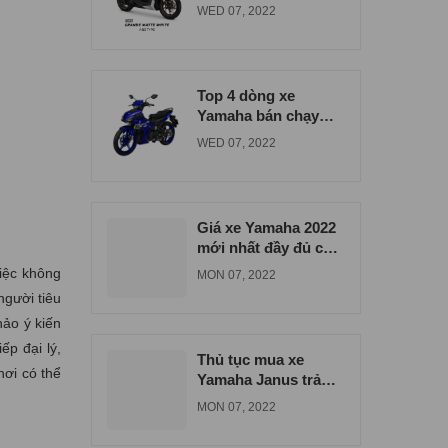
đúng giá tại Bình
WED 07, 2022
Dương
Top 4 dòng xe
Yamaha bán chạy
nhất tại xe máy Nam
WED 07, 2022
Tiến
Giá xe Yamaha 2022
mới nhất đầy đủ các
dòng xe
việc không
MON 07, 2022
người tiêu
hảo ý kiến
ếp đại lý,
Thủ tục mua xe
nơi có thể
Yamaha Janus trả
góp tại Biên Hòa
MON 07, 2022
Đồng Nai