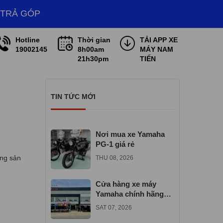
 TRẢ GÓP
Hotline
Thời gian
TẢI APP XE
19002145
8h00am
MÁY NAM
21h30pm
TIẾN
TIN TỨC MỚI
Nơi mua xe Yamaha
PG-1 giá rẻ
ững sản
THU 08, 2026
Cửa hàng xe máy
Yamaha chính hãng
gần đây
SAT 07, 2026