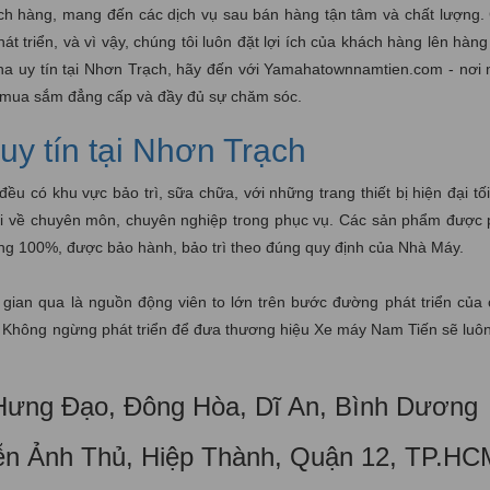
ch hàng, mang đến các dịch vụ sau bán hàng tận tâm và chất lượng. 
t triển, và vì vậy, chúng tôi luôn đặt lợi ích của khách hàng lên hàn
ha uy tín tại Nhơn Trạch, hãy đến với Yamahatownnamtien.com - nơi
m mua sắm đẳng cấp và đầy đủ sự chăm sóc.
uy tín tại Nhơn Trạch
 có khu vực bảo trì, sữa chữa, với những trang thiết bị hiện đại tối
giỏi về chuyên môn, chuyên nghiệp trong phục vụ. Các sản phẩm được
ng 100%, được bảo hành, bảo trì theo đúng quy định của Nhà Máy.
 gian qua là nguồn động viên to lớn trên bước đường phát triển của 
c. Không ngừng phát triển để đưa thương hiệu Xe máy Nam Tiến sẽ luôn
 Hưng Đạo, Đông Hòa, Dĩ An, Bình Dương
ễn Ảnh Thủ, Hiệp Thành, Quận 12, TP.HC