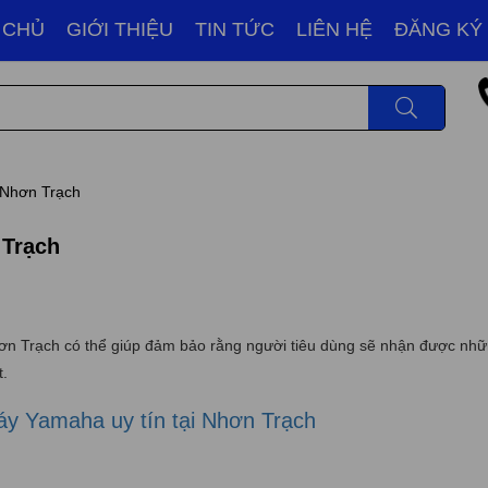
 CHỦ
GIỚI THIỆU
TIN TỨC
LIÊN HỆ
ĐĂNG KÝ
i Nhơn Trạch
 Trạch
Nhơn Trạch có thể giúp đảm bảo rằng người tiêu dùng sẽ nhận được nh
t.
máy Yamaha uy tín tại Nhơn Trạch