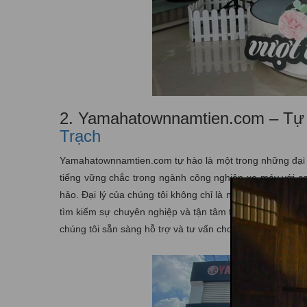
2. Yamahatownnamtien.com – Tự
Trạch
Yamahatownnamtien.com tự hào là một trong những đại 
tiếng vững chắc trong ngành công nghiệp xe máy với 
hảo. Đại lý của chúng tôi không chỉ là nơi để mua sắm
tìm kiếm sự chuyên nghiệp và tận tâm trong từng giao d
chúng tôi sẵn sàng hỗ trợ và tư vấn cho khách hàng về 