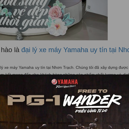
 hào là
đại lý xe máy Yamaha uy tín tại Nh
lý xe máy Yamaha uy tín tại Nhơn Trạch. Chúng tôi đã xây dựng được
cam kết mang đến cho khách hàng những sản phẩm chất lượng và dịc
 xe máy Yamaha chính hãng, mà còn là điểm đến đáng tin cậy cho nhữ
ịch. Với đội ngũ nhân viên giàu kinh nghiệm và am hiểu về các dòng 
mọi khía cạnh của sản phẩm.