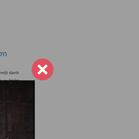
ơn
 một danh
h vụ hoàn
ng ai đang
xe Yamaha,