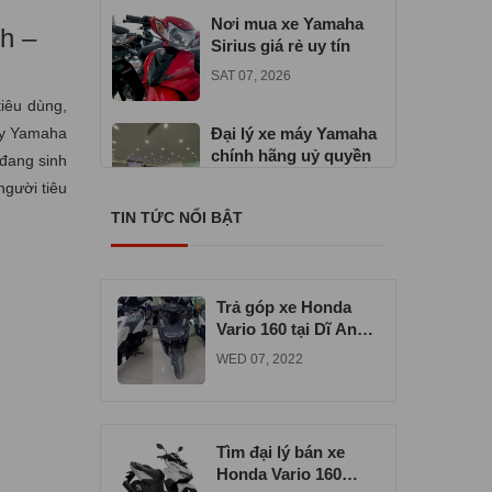
Nơi mua xe Yamaha
h –
Sirius giá rẻ uy tín
SAT 07, 2026
iêu dùng,
áy Yamaha
Đại lý xe máy Yamaha
chính hãng uỷ quyền
 đang sinh
TUE 06, 2026
người tiêu
TIN TỨC NỔI BẬT
Địa chỉ mua xe máy
Yamaha Exciter 155
VVA
TUE 06, 2026
Trả góp xe Honda
Vario 160 tại Dĩ An
uy tín chất lượng
WED 07, 2022
Tìm đại lý bán xe
Honda Vario 160