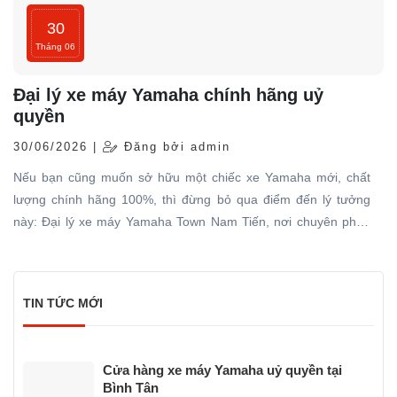
30
Tháng 06
Đại lý xe máy Yamaha chính hãng uỷ
quyền
30/06/2026 |
Đăng bởi admin
Nếu bạn cũng muốn sở hữu một chiếc xe Yamaha mới, chất
lượng chính hãng 100%, thì đừng bỏ qua điểm đến lý tưởng
này: Đại lý xe máy Yamaha Town Nam Tiến, nơi chuyên phân
phối các dòng xe máy Yamaha được nhập trực tiếp hãng với
đầy đủ giấy tờ hợp pháp và có dịch vụ bảo hành – bảo dưỡng
chuyên nghiệp
TIN TỨC MỚI
Cửa hàng xe máy Yamaha uỷ quyền tại
Bình Tân