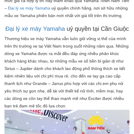
mức giá cả hợp lý thì hãy tham khảo qua Yamaha Town Nam Tiến
–
Đại lý xe máy Yamaha
uỷ quyền chính hãng, nơi sở hữu những
mẫu xe Yamaha phiên bản mới nhất với giá tốt trên thị trường.
Đại lý xe máy Yamaha
uỷ quyền tại Cần Giuộc
Thương hiệu xe máy Yamaha vẫn luôn giữ vững vị thế của mình
trên thị trường xe tại Việt Nam trong suốt những năm qua. Những
dòng xe Yamaha được ra mắt đều đáp ứng nhiều phân khúc
khách hàng khác nhau, từ những mẫu xe số bền bỉ giản dị như
Sirius – Jupiter dành cho khách lao động phổ thông thích xe tiết
kiệm nhiên liệu với chi phí mua rẻ, cho đến xe tay ga cao cấp
thanh lịch như Grande – Janus phù hợp với các chị em phụ nữ
yêu thích sự gọn nhẹ, dễ lái với thiết kế nữ tính, mềm mại, hay
các dòng xe côn tay thể thao mạnh mẽ như Exciter được nhiều
bạn trẻ đam mê tốc độ lựa chọn.