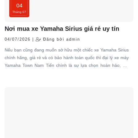
04
Tháng 07
Nơi mua xe Yamaha Sirius giá rẻ uy tín
04/07/2026 |
Đăng bởi admin
Nếu bạn cũng đang muốn sở hữu một chiếc xe Yamaha Sirius
chính hãng, giá rẻ và có bảo hành toàn quốc thì đại lý xe máy
Yamaha Town Nam Tiến chính là sự lựa chọn hoàn hảo, nơi
chuyên cung cấp các dòng xe Yamaha chính hãng, giá tốt với
dịch vụ đạt tiêu chuẩn hãng, uy tín hàng đầu.