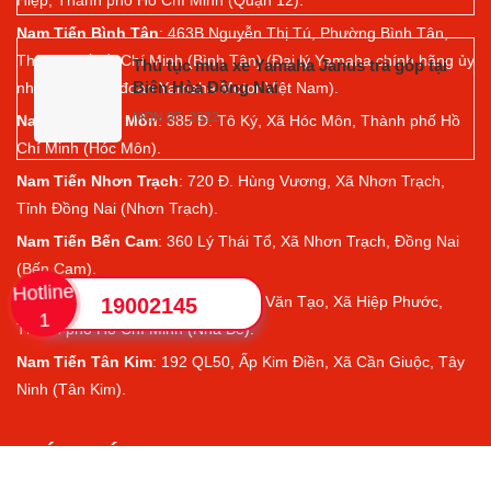
Nam Tiến Bình Tân
: 463B Nguyễn Thị Tú, Phường Bình Tân,
Thành phố Hồ Chí Minh (Bình Tân) (Đại lý Yamaha chính hãng ủy
Thủ tục mua xe Yamaha Janus trả góp tại
Biên Hòa Đồng Nai
nhiệm của tập đoàn Yamaha Motor Việt Nam).
MON 07, 2022
Nam Tiến Hóc Môn
: 385 Đ. Tô Ký, Xã Hóc Môn, Thành phố Hồ
Chí Minh (Hóc Môn).
Nam Tiến Nhơn Trạch
: 720 Đ. Hùng Vương, Xã Nhơn Trạch,
Tỉnh Đồng Nai (Nhơn Trạch).
Nam Tiến Bến Cam
: 360 Lý Thái Tổ, Xã Nhơn Trạch, Đồng Nai
(Bến Cam).
Hotline
Nam Tiến Nhà Bè
:
Số 770 Nguyễn Văn Tạo, Xã Hiệp Phước,
19002145
1
Thành phố Hồ Chí Minh (Nhà Bè).
Nam Tiến Tân Kim
: 192 QL50, Ấp Kim Điền, Xã Cần Giuộc, Tây
Ninh (Tân Kim).
CHÍNH SÁCH