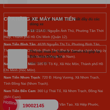
CỬA HÀNG XE MÁY NAM TIẾN
Giá xe Yamaha 2022 mới nhất đầy đủ các
dòng xe
Nam Tiến Quận 12
: 21A Đ. Nguyễn Ảnh Thủ, Phường Tân Thới
MON 07, 2022
Hiệp, Thành phố Hồ Chí Minh (Quận 12).
Nam Tiến Bình Tân
: 463B Nguyễn Thị Tú, Phường Bình Tân,
Thành phố Hồ Chí Minh (Bình Tân) (Đại lý Yamaha chính hãng ủy
Thủ tục mua xe Yamaha Janus trả góp tại
Biên Hòa Đồng Nai
nhiệm của tập đoàn Yamaha Motor Việt Nam).
MON 07, 2022
Nam Tiến Hóc Môn
: 385 Đ. Tô Ký, Xã Hóc Môn, Thành phố Hồ
Chí Minh (Hóc Môn).
Nam Tiến Nhơn Trạch
: 720 Đ. Hùng Vương, Xã Nhơn Trạch,
Tỉnh Đồng Nai (Nhơn Trạch).
Nam Tiến Bến Cam
: 360 Lý Thái Tổ, Xã Nhơn Trạch, Đồng Nai
(Bến Cam).
Hotline
Nam Tiến Nhà Bè
:
Số 770 Nguyễn Văn Tạo, Xã Hiệp Phước,
19002145
1