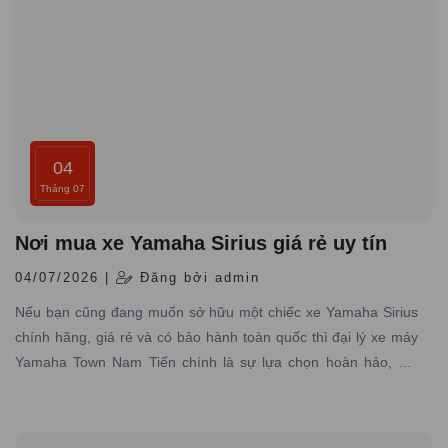
04
Tháng 07
Nơi mua xe Yamaha Sirius giá rẻ uy tín
04/07/2026 |
Đăng bởi admin
Nếu bạn cũng đang muốn sở hữu một chiếc xe Yamaha Sirius
chính hãng, giá rẻ và có bảo hành toàn quốc thì đại lý xe máy
Yamaha Town Nam Tiến chính là sự lựa chọn hoàn hảo, nơi
chuyên cung cấp các dòng xe Yamaha chính hãng, giá tốt với
dịch vụ đạt tiêu chuẩn hãng, uy tín hàng đầu.