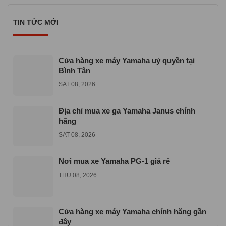
đầy đủ giấy tờ hợp pháp và có dịch vụ bảo hành – bảo dưỡng
chuyên nghiệp
TIN TỨC MỚI
Cửa hàng xe máy Yamaha uỷ quyền tại
Bình Tân
SAT 08, 2026
Địa chỉ mua xe ga Yamaha Janus chính
hãng
SAT 08, 2026
Nơi mua xe Yamaha PG-1 giá rẻ
THU 08, 2026
Cửa hàng xe máy Yamaha chính hãng gần
đây