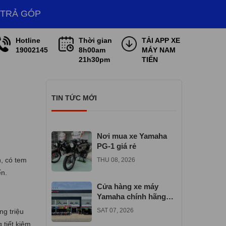
 TRẢ GÓP
Hotline
Thời gian
TẢI APP XE
19002145
8h00am
MÁY NAM
21h30pm
TIẾN
TIN TỨC MỚI
Nơi mua xe Yamaha
PG-1 giá rẻ
, có tem
THU 08, 2026
ến.
Cửa hàng xe máy
Yamaha chính hãng
gần đây
SAT 07, 2026
ng triệu
 tiết kiệm