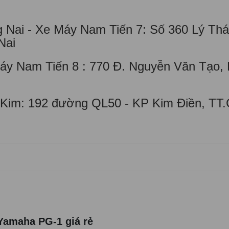
ai - Xe Máy Nam Tiến 7: Số 360 Lý Thái
Nai
y Nam Tiến 8 : 770 Đ. Nguyễn Văn Tạo, 
Kim: 192 đường QL50 - KP Kim Điền, TT
Yamaha PG-1 giá rẻ