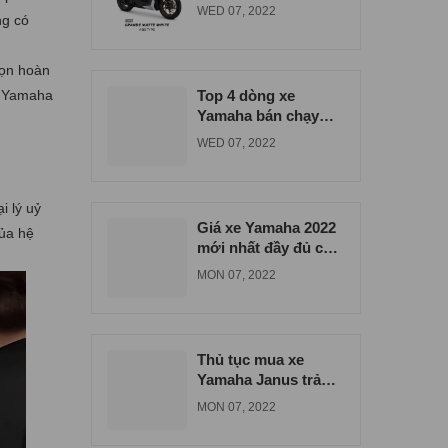
đúng giá tại Bình
WED 07, 2022
ng có
Dương
họn hoàn
ừ Yamaha
Top 4 dòng xe
Yamaha bán chạy
nhất tại xe máy Nam
WED 07, 2022
Tiến
i lý uỷ
Giá xe Yamaha 2022
của hệ
mới nhất đầy đủ các
dòng xe
MON 07, 2022
Thủ tục mua xe
Yamaha Janus trả
góp tại Biên Hòa
MON 07, 2022
Đồng Nai