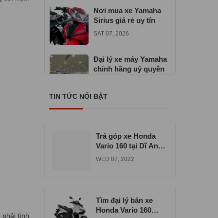
Nơi mua xe Yamaha
Sirius giá rẻ uy tín
SAT 07, 2026
Đại lý xe máy Yamaha
chính hãng uỷ quyền
TUE 06, 2026
TIN TỨC NỔI BẬT
Địa chỉ mua xe máy
Yamaha Exciter 155
VVA
TUE 06, 2026
Trả góp xe Honda
Vario 160 tại Dĩ An
uy tín chất lượng
WED 07, 2022
Tìm đại lý bán xe
Honda Vario 160
 phải tình