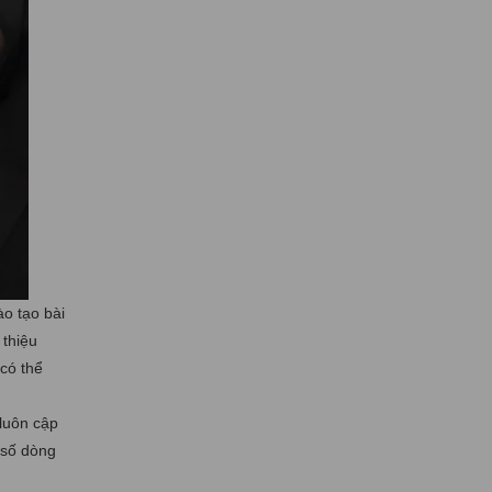
o tạo bài
 thiệu
 có thể
luôn cập
 số dòng