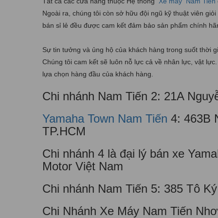
Tất cả các cửa hàng thuộc Hệ thống
Xe máy
Nam Tiến
Ngoài ra, chúng tôi còn sở hữu đội ngũ kỹ thuật viên g
bán sỉ lẻ đều được cam kết đảm bảo sản phẩm chính hã
Sự tin tưởng và ủng hộ của khách hàng trong suốt thời g
Chúng tôi cam kết sẽ luôn nỗ lực cả về nhân lực, vật lự
lựa chọn hàng đầu của khách hàng.
Chi nhánh Nam Tiến 2: 21A Nguy
Yamaha Town Nam Tiến
4: 463B 
TP.HCM
Chi nhánh 4 là đại lý bán xe Ya
Motor Việt Nam
Chi nhánh Nam Tiến 5: 385 Tô K
Chi Nhánh Xe Máy Nam Tiến Nhơn