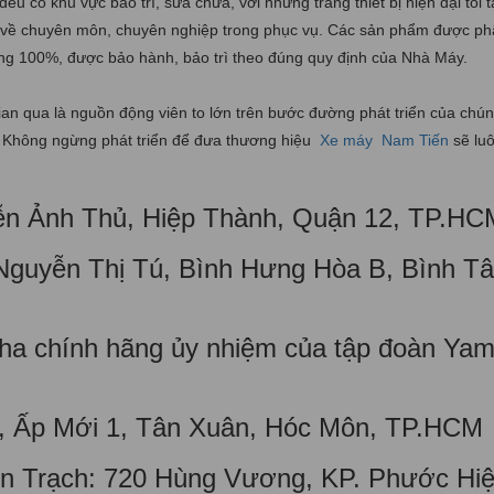
đều có khu vực bảo trì, sữa chữa, với những trang thiết bị hiện đại tối t
iỏi về chuyên môn, chuyên nghiệp trong phục vụ. Các sản phẩm được ph
ng 100%, được bảo hành, bảo trì theo đúng quy định của Nhà Máy.
ian qua là nguồn động viên to lớn trên bước đường phát triển của chúng
c. Không ngừng phát triển để đưa thương hiệu
Xe máy
Nam Tiến
sẽ luô
ễn Ảnh Thủ, Hiệp Thành, Quận 12, TP.HC
Nguyễn Thị Tú, Bình Hưng Hòa B, Bình Tâ
maha chính hãng ủy nhiệm của tập đoàn Ya
ý, Ấp Mới 1, Tân Xuân, Hóc Môn, TP.HCM
 Trạch: 720 Hùng Vương, KP. Phước Hiệ