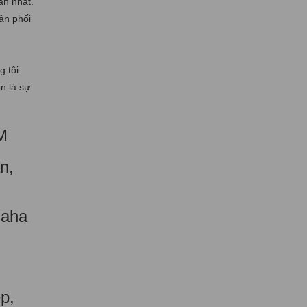
ân nhất.
ân phối
 tôi.
n là sự
M
n,
maha
p,