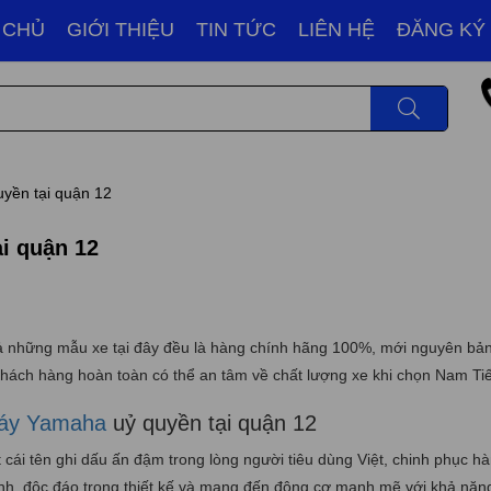
 CHỦ
GIỚI THIỆU
TIN TỨC
LIÊN HỆ
ĐĂNG KÝ
yền tại quận 12
i quận 12
ả những mẫu xe tại đây đều là hàng chính hãng 100%, mới nguyên bản
Khách hàng hoàn toàn có thể an tâm về chất lượng xe khi chọn Nam Ti
áy Yamaha
uỷ quyền tại quận 12
cái tên ghi dấu ấn đậm trong lòng người tiêu dùng Việt, chinh phục hà
ành, độc đáo trong thiết kế và mang đến động cơ mạnh mẽ với khả năng