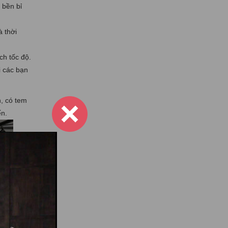
 bền bỉ
 thời
h tốc độ.
i các bạn
, có tem
ến.