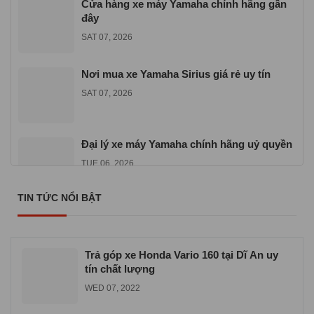
Cửa hàng xe máy Yamaha chính hãng gần
đây
SAT 07, 2026
Nơi mua xe Yamaha Sirius giá rẻ uy tín
SAT 07, 2026
Đại lý xe máy Yamaha chính hãng uỷ quyền
TUE 06, 2026
TIN TỨC NỔI BẬT
Địa chỉ mua xe máy Yamaha Exciter 155
VVA
TUE 06, 2026
Trả góp xe Honda Vario 160 tại Dĩ An uy
tín chất lượng
WED 07, 2022