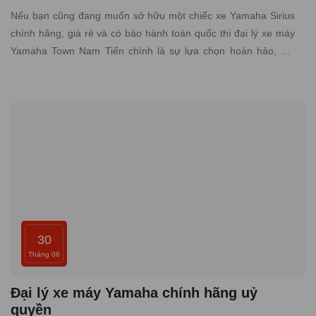
Nếu bạn cũng đang muốn sở hữu một chiếc xe Yamaha Sirius
chính hãng, giá rẻ và có bảo hành toàn quốc thì đại lý xe máy
Yamaha Town Nam Tiến chính là sự lựa chọn hoàn hảo, nơi
chuyên cung cấp các dòng xe Yamaha chính hãng, giá tốt với
dịch vụ đạt tiêu chuẩn hãng, uy tín hàng đầu.
30
Tháng 06
Đại lý xe máy Yamaha chính hãng uỷ
quyền