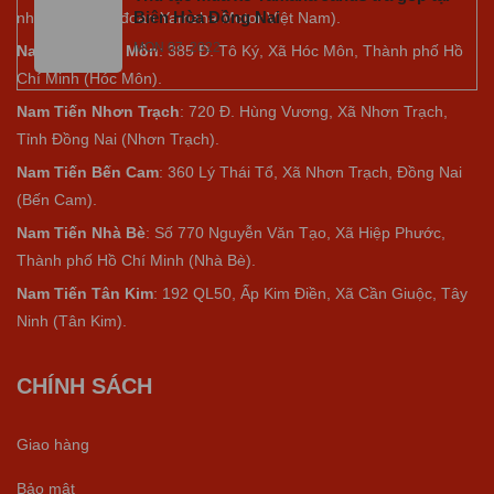
Biên Hòa Đồng Nai
nhiệm của tập đoàn Yamaha Motor Việt Nam).
MON 07, 2022
Nam Tiến Hóc Môn
: 385 Đ. Tô Ký, Xã Hóc Môn, Thành phố Hồ
Chí Minh (Hóc Môn).
Nam Tiến Nhơn Trạch
: 720 Đ. Hùng Vương, Xã Nhơn Trạch,
Tỉnh Đồng Nai (Nhơn Trạch).
Nam Tiến Bến Cam
: 360 Lý Thái Tổ, Xã Nhơn Trạch, Đồng Nai
(Bến Cam).
Nam Tiến Nhà Bè
:
Số 770 Nguyễn Văn Tạo, Xã Hiệp Phước,
Thành phố Hồ Chí Minh (Nhà Bè).
Nam Tiến Tân Kim
: 192 QL50, Ấp Kim Điền, Xã Cần Giuộc, Tây
Ninh (Tân Kim).
CHÍNH SÁCH
Giao hàng
Bảo mật