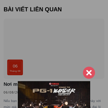
BÀI VIẾT LIÊN QUAN
06
Tháng 08
Nơi mua xe Yamaha PG-1 giá rẻ
06/08/2026 |
Đăng bởi admin
Nếu bạn cũng đang muốn sở hữu dòng xe đầy cá tính này với
mức giá tốt tại khu vực miền Nam, hãy tham khảo qua đại lý