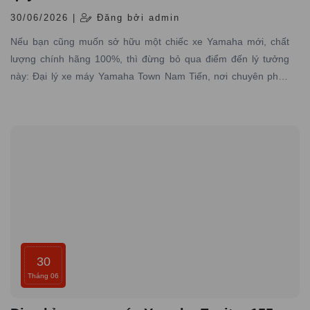
30/06/2026 |
Đăng bởi admin
Nếu bạn cũng muốn sở hữu một chiếc xe Yamaha mới, chất
lượng chính hãng 100%, thì đừng bỏ qua điểm đến lý tưởng
này: Đại lý xe máy Yamaha Town Nam Tiến, nơi chuyên phân
phối các dòng xe máy Yamaha được nhập trực tiếp hãng với
đầy đủ giấy tờ hợp pháp và có dịch vụ bảo hành – bảo dưỡng
chuyên nghiệp
30
Tháng 06