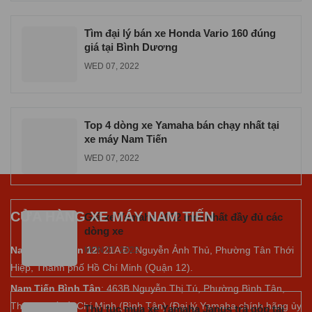
Tìm đại lý bán xe Honda Vario 160 đúng
giá tại Bình Dương
WED 07, 2022
Top 4 dòng xe Yamaha bán chạy nhất tại
xe máy Nam Tiến
WED 07, 2022
CỬA HÀNG XE MÁY NAM TIẾN
Giá xe Yamaha 2022 mới nhất đầy đủ các
dòng xe
Nam Tiến Quận 12
: 21A Đ. Nguyễn Ảnh Thủ, Phường Tân Thới
MON 07, 2022
Hiệp, Thành phố Hồ Chí Minh (Quận 12).
Nam Tiến Bình Tân
: 463B Nguyễn Thị Tú, Phường Bình Tân,
Thành phố Hồ Chí Minh (Bình Tân) (Đại lý Yamaha chính hãng ủy
Thủ tục mua xe Yamaha Janus trả góp tại