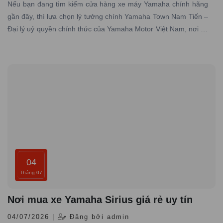
Nếu bạn đang tìm kiếm cửa hàng xe máy Yamaha chính hãng
gần đây, thì lựa chọn lý tưởng chính Yamaha Town Nam Tiến –
Đại lý uỷ quyền chính thức của Yamaha Motor Việt Nam, nơi có
hơn 10 năm kinh nghiệm trong lĩnh vực phân phối xe máy
Yamaha chính hãng trên toàn quốc
04
Tháng 07
Nơi mua xe Yamaha Sirius giá rẻ uy tín
04/07/2026 |
Đăng bởi admin