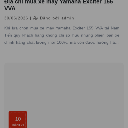
Địa chỉ mua xe máy Yamaha Exciter 155
VVA
30/06/2026 |
Đăng bởi admin
Khi lựa chọn mua xe máy Yamaha Exciter 155 VVA tại Nam
Tiến quý khách hàng không chỉ sở hữu những phiên bản xe
chính hãng chất lượng mới 100%, mà còn được hưởng hàng
loạt lợi ích đặc biệt từ dịch vụ, chính sách và sự chăm sóc tận
tình từ đại lý.
10
Tháng 06