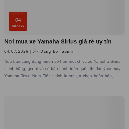
04
Tháng 07
Nơi mua xe Yamaha Sirius giá rẻ uy tín
04/07/2026 |
Đăng bởi admin
Nếu bạn cũng đang muốn sở hữu một chiếc xe Yamaha Sirius
chính hãng, giá rẻ và có bảo hành toàn quốc thì đại lý xe máy
Yamaha Town Nam Tiến chính là sự lựa chọn hoàn hảo, nơi
chuyên cung cấp các dòng xe Yamaha chính hãng, giá tốt với
dịch vụ đạt tiêu chuẩn hãng, uy tín hàng đầu.