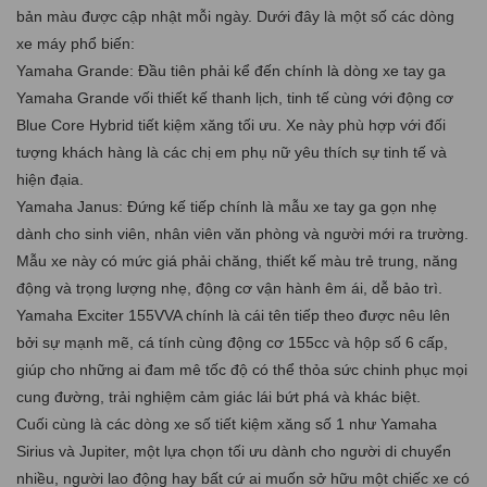
bản màu được cập nhật mỗi ngày. Dưới đây là một số các dòng
xe máy phổ biến:
Yamaha Grande: Đầu tiên phải kể đến chính là dòng xe tay ga
Yamaha Grande vối thiết kế thanh lịch, tinh tế cùng với động cơ
Blue Core Hybrid tiết kiệm xăng tối ưu. Xe này phù hợp với đối
tượng khách hàng là các chị em phụ nữ yêu thích sự tinh tế và
hiện đạia.
Yamaha Janus: Đứng kế tiếp chính là mẫu xe tay ga gọn nhẹ
dành cho sinh viên, nhân viên văn phòng và người mới ra trường.
Mẫu xe này có mức giá phải chăng, thiết kế màu trẻ trung, năng
động và trọng lượng nhẹ, động cơ vận hành êm ái, dễ bảo trì.
Yamaha Exciter 155VVA chính là cái tên tiếp theo được nêu lên
bởi sự mạnh mẽ, cá tính cùng động cơ 155cc và hộp số 6 cấp,
giúp cho những ai đam mê tốc độ có thể thỏa sức chinh phục mọi
cung đường, trải nghiệm cảm giác lái bứt phá và khác biệt.
Cuối cùng là các dòng xe số tiết kiệm xăng số 1 như Yamaha
Sirius và Jupiter, một lựa chọn tối ưu dành cho người di chuyển
nhiều, người lao động hay bất cứ ai muốn sở hữu một chiếc xe có