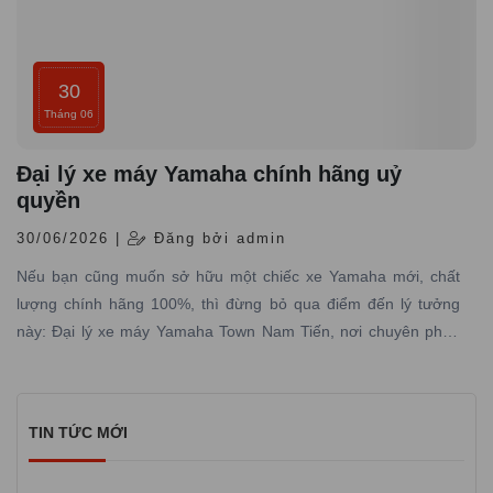
30
Tháng 06
Đại lý xe máy Yamaha chính hãng uỷ
quyền
30/06/2026 |
Đăng bởi admin
Nếu bạn cũng muốn sở hữu một chiếc xe Yamaha mới, chất
lượng chính hãng 100%, thì đừng bỏ qua điểm đến lý tưởng
này: Đại lý xe máy Yamaha Town Nam Tiến, nơi chuyên phân
phối các dòng xe máy Yamaha được nhập trực tiếp hãng với
đầy đủ giấy tờ hợp pháp và có dịch vụ bảo hành – bảo dưỡng
chuyên nghiệp
TIN TỨC MỚI