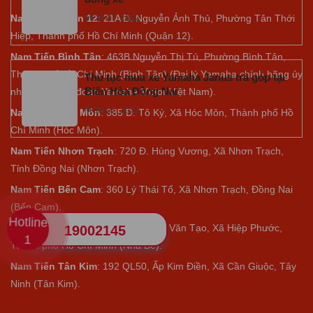
Nam Tiến Quận 12
: 21A Đ. Nguyễn Ảnh Thủ, Phường Tân Thới
MON 07, 2022
Hiệp, Thành phố Hồ Chí Minh (Quận 12).
Nam Tiến Bình Tân
: 463B Nguyễn Thị Tú, Phường Bình Tân,
Thành phố Hồ Chí Minh (Bình Tân) (Đại lý Yamaha chính hãng ủy
Thủ tục mua xe Yamaha Janus trả góp tại
Biên Hòa Đồng Nai
nhiệm của tập đoàn Yamaha Motor Việt Nam).
MON 07, 2022
Nam Tiến Hóc Môn
: 385 Đ. Tô Ký, Xã Hóc Môn, Thành phố Hồ
Chí Minh (Hóc Môn).
Nam Tiến Nhơn Trạch
: 720 Đ. Hùng Vương, Xã Nhơn Trạch,
Tỉnh Đồng Nai (Nhơn Trạch).
Nam Tiến Bến Cam
: 360 Lý Thái Tổ, Xã Nhơn Trạch, Đồng Nai
(Bến Cam).
Hotline
Nam Tiến Nhà Bè
:
Số 770 Nguyễn Văn Tạo, Xã Hiệp Phước,
19002145
1
Thành phố Hồ Chí Minh (Nhà Bè).
Nam Tiến Tân Kim
: 192 QL50, Ấp Kim Điền, Xã Cần Giuộc, Tây
Ninh (Tân Kim).