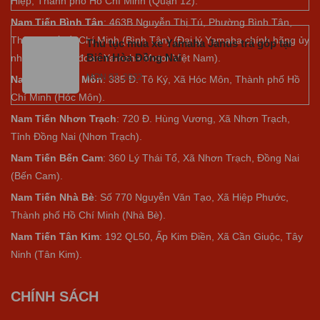
Hiệp, Thành phố Hồ Chí Minh (Quận 12).
Nam Tiến Bình Tân
: 463B Nguyễn Thị Tú, Phường Bình Tân,
Thành phố Hồ Chí Minh (Bình Tân) (Đại lý Yamaha chính hãng ủy
Thủ tục mua xe Yamaha Janus trả góp tại
Biên Hòa Đồng Nai
nhiệm của tập đoàn Yamaha Motor Việt Nam).
MON 07, 2022
Nam Tiến Hóc Môn
: 385 Đ. Tô Ký, Xã Hóc Môn, Thành phố Hồ
Chí Minh (Hóc Môn).
Nam Tiến Nhơn Trạch
: 720 Đ. Hùng Vương, Xã Nhơn Trạch,
Tỉnh Đồng Nai (Nhơn Trạch).
Nam Tiến Bến Cam
: 360 Lý Thái Tổ, Xã Nhơn Trạch, Đồng Nai
(Bến Cam).
Nam Tiến Nhà Bè
:
Số 770 Nguyễn Văn Tạo, Xã Hiệp Phước,
Thành phố Hồ Chí Minh (Nhà Bè).
Nam Tiến Tân Kim
: 192 QL50, Ấp Kim Điền, Xã Cần Giuộc, Tây
Ninh (Tân Kim).
CHÍNH SÁCH