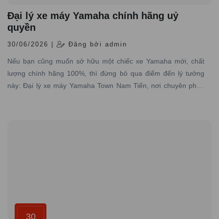
Đại lý xe máy Yamaha chính hãng uỷ
quyền
30/06/2026 |
Đăng bởi admin
Nếu bạn cũng muốn sở hữu một chiếc xe Yamaha mới, chất
lượng chính hãng 100%, thì đừng bỏ qua điểm đến lý tưởng
này: Đại lý xe máy Yamaha Town Nam Tiến, nơi chuyên phân
phối các dòng xe máy Yamaha được nhập trực tiếp hãng với
đầy đủ giấy tờ hợp pháp và có dịch vụ bảo hành – bảo dưỡng
chuyên nghiệp
30