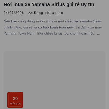
Nơi mua xe Yamaha Sirius giá rẻ uy tín
04/07/2026 |
Đăng bởi admin
Nếu bạn cũng đang muốn sở hữu một chiếc xe Yamaha Sirius
chính hãng, giá rẻ và có bảo hành toàn quốc thì đại lý xe máy
Yamaha Town Nam Tiến chính là sự lựa chọn hoàn hảo, nơi
chuyên cung cấp các dòng xe Yamaha chính hãng, giá tốt với
dịch vụ đạt tiêu chuẩn hãng, uy tín hàng đầu.
30
Tháng 06