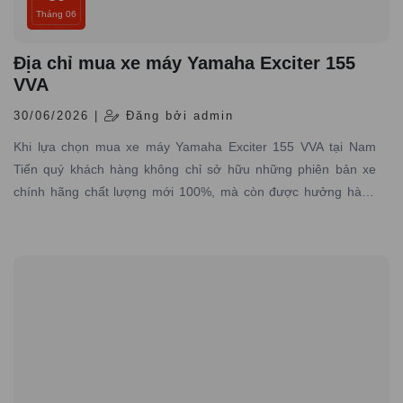
Tháng 06
Địa chỉ mua xe máy Yamaha Exciter 155
VVA
30/06/2026 |
Đăng bởi admin
Khi lựa chọn mua xe máy Yamaha Exciter 155 VVA tại Nam
Tiến quý khách hàng không chỉ sở hữu những phiên bản xe
chính hãng chất lượng mới 100%, mà còn được hưởng hàng
loạt lợi ích đặc biệt từ dịch vụ, chính sách và sự chăm sóc tận
tình từ đại lý.