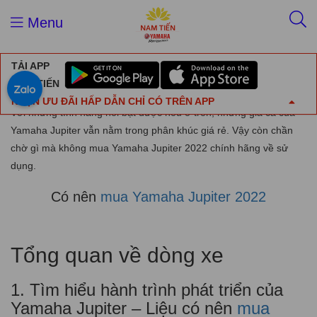
Trang chủ
Tin tức
Có nên mua Yamaha Jupiter 2022
Menu
Có nên mua Yamaha Jupiter 2022
TẢI APP
22/11/2022
Tin tức
NAM TIẾN
NHẬN ƯU ĐÃI HẤP DẪN CHỈ CÓ TRÊN APP
Với những tính năng nổi bật được nêu ở trên, nhưng giá cả của
Yamaha Jupiter vẫn nằm trong phân khúc giá rẻ. Vậy còn chần
chờ gì mà không mua Yamaha Jupiter 2022 chính hãng về sử
dụng.
Có nên
mua Yamaha Jupiter 2022
Tổng quan về dòng xe
1. Tìm hiểu hành trình phát triển của
Yamaha Jupiter – Liệu có nên
mua