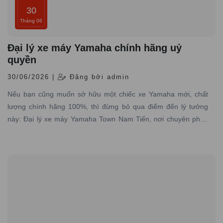
30
Tháng 06
Đại lý xe máy Yamaha chính hãng uỷ
quyền
30/06/2026 |
Đăng bởi admin
Nếu bạn cũng muốn sở hữu một chiếc xe Yamaha mới, chất
lượng chính hãng 100%, thì đừng bỏ qua điểm đến lý tưởng
này: Đại lý xe máy Yamaha Town Nam Tiến, nơi chuyên phân
phối các dòng xe máy Yamaha được nhập trực tiếp hãng với
đầy đủ giấy tờ hợp pháp và có dịch vụ bảo hành – bảo dưỡng
chuyên nghiệp