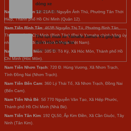
dòng xe
Nam Tiến Quận 12
: 21A Đ. Nguyễn Ảnh Thủ, Phường Tân Thới
MON 07, 2022
Hiệp, Thành phố Hồ Chí Minh (Quận 12).
Nam Tiến Bình Tân
: 463B Nguyễn Thị Tú, Phường Bình Tân,
Thành phố Hồ Chí Minh (Bình Tân) (Đại lý Yamaha chính hãng ủy
Thủ tục mua xe Yamaha Janus trả góp tại
Biên Hòa Đồng Nai
nhiệm của tập đoàn Yamaha Motor Việt Nam).
MON 07, 2022
Nam Tiến Hóc Môn
: 385 Đ. Tô Ký, Xã Hóc Môn, Thành phố Hồ
Chí Minh (Hóc Môn).
Nam Tiến Nhơn Trạch
: 720 Đ. Hùng Vương, Xã Nhơn Trạch,
Tỉnh Đồng Nai (Nhơn Trạch).
Nam Tiến Bến Cam
: 360 Lý Thái Tổ, Xã Nhơn Trạch, Đồng Nai
(Bến Cam).
Nam Tiến Nhà Bè
:
Số 770 Nguyễn Văn Tạo, Xã Hiệp Phước,
Thành phố Hồ Chí Minh (Nhà Bè).
Nam Tiến Tân Kim
: 192 QL50, Ấp Kim Điền, Xã Cần Giuộc, Tây
Ninh (Tân Kim).