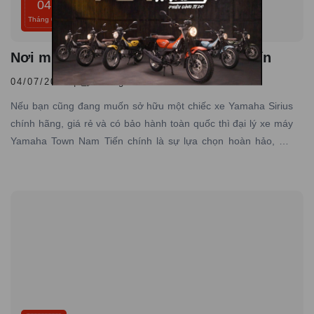
04
Tháng 07
Nơi mua xe Yamaha Sirius giá rẻ uy tín
04/07/2026 |
Đăng bởi admin
Nếu bạn cũng đang muốn sở hữu một chiếc xe Yamaha Sirius
chính hãng, giá rẻ và có bảo hành toàn quốc thì đại lý xe máy
Yamaha Town Nam Tiến chính là sự lựa chọn hoàn hảo, nơi
chuyên cung cấp các dòng xe Yamaha chính hãng, giá tốt với
dịch vụ đạt tiêu chuẩn hãng, uy tín hàng đầu.