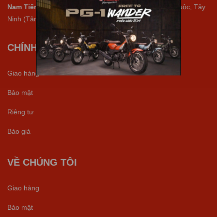
Nam Tiến Tân Kim
: 192 QL50, Ấp Kim Điền, Xã Cần Giuộc, Tây
Ninh (Tân Kim).
CHÍNH SÁCH
Giao hàng
Bảo mật
Riêng tư
Báo giá
VỀ CHÚNG TÔI
Giao hàng
Bảo mật