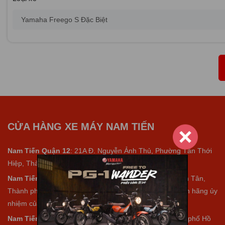
CỬA HÀNG XE MÁY NAM TIẾN
Nam Tiến Quận 12
: 21A Đ. Nguyễn Ảnh Thủ, Phường Tân Thới
Hiệp, Thành phố Hồ Chí Minh (Quận 12).
Nam Tiến Bình Tân
: 463B Nguyễn Thị Tú, Phường Bình Tân,
Thành phố Hồ Chí Minh (Bình Tân) (Đại lý Yamaha chính hãng ủy
nhiệm của tập đoàn Yamaha Motor Việt Nam).
Nam Tiến Hóc Môn
: 385 Đ. Tô Ký, Xã Hóc Môn, Thành phố Hồ