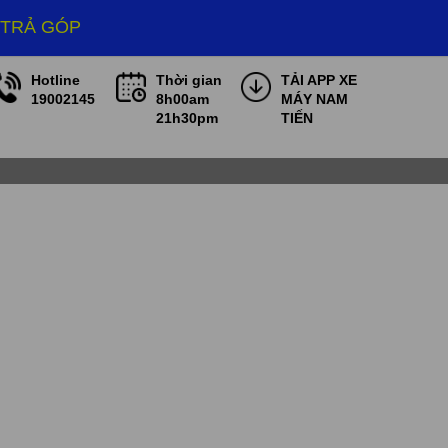
 TRẢ GÓP
Hotline
Thời gian
TẢI APP XE
19002145
8h00am
MÁY NAM
21h30pm
TIẾN