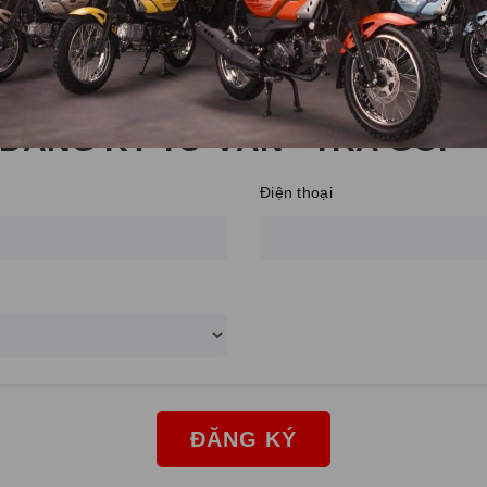
i, để chính xác nhất mời khách hàng liên hệ hotline hoặc đăng ký
ĐĂNG KÝ TƯ VẤN - TRẢ GÓP
Điện thoại
ĐĂNG KÝ