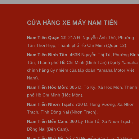
CỬA HÀNG XE MÁY NAM TIẾN
Nam Tiến Quận 12
: 21A Đ. Nguyễn Ảnh Thủ, Phường
Tân Thới Hiệp, Thành phố Hồ Chí Minh (Quận 12).
Nam Tiến Bình Tân
: 463B Nguyễn Thị Tú, Phường Bình
Tân, Thành phố Hồ Chí Minh (Bình Tân) (Đại lý Yamaha
chính hãng ủy nhiệm của tập đoàn Yamaha Motor Việt
Nam).
Nam Tiến Hóc Môn
: 385 Đ. Tô Ký, Xã Hóc Môn, Thành
phố Hồ Chí Minh (Hóc Môn).
Nam Tiến Nhơn Trạch
: 720 Đ. Hùng Vương, Xã Nhơn
Trạch, Tỉnh Đồng Nai (Nhơn Trạch).
Nam Tiến Bến Cam
: 360 Lý Thái Tổ, Xã Nhơn Trạch,
Đồng Nai (Bến Cam).
Nam Tiến Nhà Bè
:
Số 770 Nguyễn Văn Tạo, Xã Hiệp