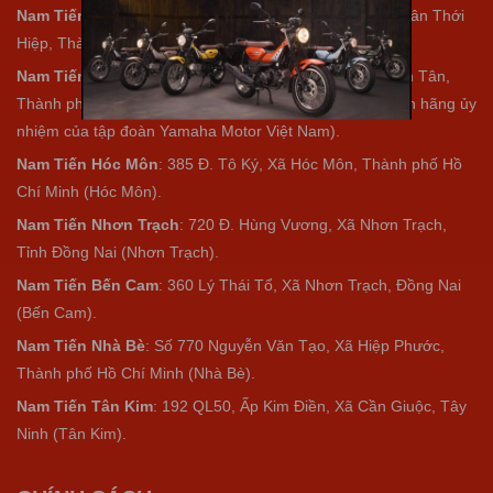
Nam Tiến Quận 12
: 21A Đ. Nguyễn Ảnh Thủ, Phường Tân Thới
Hiệp, Thành phố Hồ Chí Minh (Quận 12).
Nam Tiến Bình Tân
: 463B Nguyễn Thị Tú, Phường Bình Tân,
Thành phố Hồ Chí Minh (Bình Tân) (Đại lý Yamaha chính hãng ủy
nhiệm của tập đoàn Yamaha Motor Việt Nam).
Nam Tiến Hóc Môn
: 385 Đ. Tô Ký, Xã Hóc Môn, Thành phố Hồ
Chí Minh (Hóc Môn).
Nam Tiến Nhơn Trạch
: 720 Đ. Hùng Vương, Xã Nhơn Trạch,
Tỉnh Đồng Nai (Nhơn Trạch).
Nam Tiến Bến Cam
: 360 Lý Thái Tổ, Xã Nhơn Trạch, Đồng Nai
(Bến Cam).
Nam Tiến Nhà Bè
:
Số 770 Nguyễn Văn Tạo, Xã Hiệp Phước,
Thành phố Hồ Chí Minh (Nhà Bè).
Nam Tiến Tân Kim
: 192 QL50, Ấp Kim Điền, Xã Cần Giuộc, Tây
Ninh (Tân Kim).